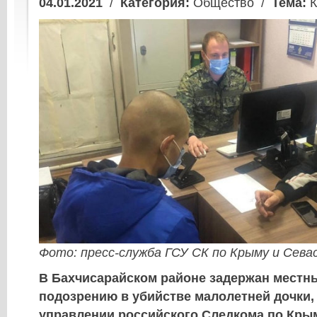
04.01.2021
/
Категория:
Общество /
Тема:
К
Фото: пресс-служба ГСУ СК по Крыму и Сев
В Бахчисарайском районе задержан местн
подозрению в убийстве малолетней дочки,
управлении российского Следкома по Кры