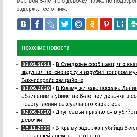
мертвой 5-летнюю девочку, позже по подозре
задержан ее отчим.
Похожие новости
03.01.2021
•
В Следкоме сообщают, что выя
задушил пенсионерку и изрубил топором му
Бахчисарайском районе
03.06.2020
•
В Крыму жителю поселка Лени
обвинение в убийстве 6-летней девочки и 
преступлений сексуального характера
02.06.2020
•
Друг семьи признался в убийс
девочки
15.11.2019
•
В Крыму задержан убийца 5-ле
пропавшей днем ранее (фото)