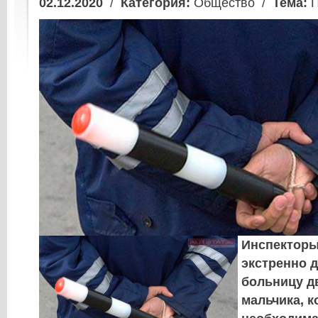
02.12.2020
/
Категория:
Общество /
Тема:
П
Инспекторы
экстренно д
больницу д
мальчика, 