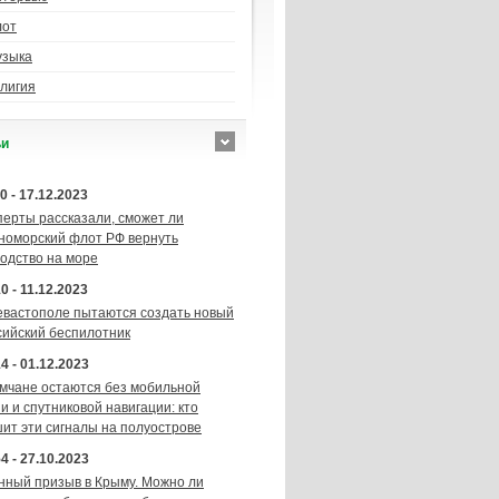
лот
узыка
лигия
ьи
0 - 17.12.2023
перты рассказали, сможет ли
номорский флот РФ вернуть
подство на море
0 - 11.12.2023
евастополе пытаются создать новый
сийский беспилотник
4 - 01.12.2023
мчане остаются без мобильной
и и спутниковой навигации: кто
шит эти сигналы на полуострове
4 - 27.10.2023
нный призыв в Крыму. Можно ли