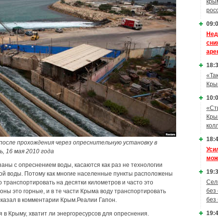
кры
рос
09:0
Нед
сни
аре
18:3
«Та
Кры
10:0
«Ст
Кры
кол
18:4
после прохождения через опреснительную установку в
Уси
, 16 мая 2010 года
мож
аны с опреснением воды, касаются как раз не технологии
19:3
той воды. Потому как многие населенные пункты расположены
Сел
о транспортировать на десятки километров и часто это
без
оны это горные, и в те части Крыма воду транспортировать
без
сказал в комментарии Крым.Реалии Гапон.
19:4
 в Крыму, хватит ли энергоресурсов для опреснения.