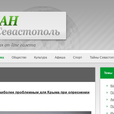
ика
Общество
Культура
Афиша
Спорт
Тайны Севастоп
Темы
К
 наиболее проблемным для Крыма при опреснении
П
Ан
По
И