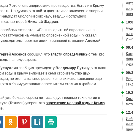
Авт
оды ? это очень энергоемкие производства. Есть ли в Крыму
воп
казать. Но думаю, что найти достаточное количество энергии
опе
т кандидат биологических наук, ведущий сотрудник
гии южных морей
Николай Шадрин
.
10:0
Чуд
ссийских экспертов. «Если говорить об опреснении на
вин
киловатт-часов на кубометр опресненной воды», ? сказал
убы
руководитель проектов инжиниринговой компании
Алексей
09:4
Кам
Сергей Аксенов
сообщил, что
власти определились
с тем, кто
фло
 воды на полуострове.
укр
Хуснуллин
сообщил президенту
Владимиру Путину
, что план
09:3
м воды в Крыму включает в себя строительство двух
воды, но окончательное решение по их использованию еще
Вер
, что в Крыму установят опреснители «только в крайнем
сви
19:2
рый уже больше сорока лет исследует водные технологии в
Кры
уте (Технион) уверен, что
опреснение морской воды в Крыму
мот
ле.
12:4
Изб
чин
про