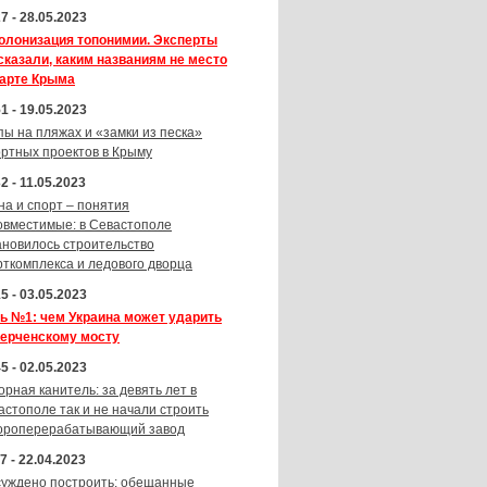
7 - 28.05.2023
олонизация топонимии. Эксперты
сказали, каким названиям не место
карте Крыма
1 - 19.05.2023
пы на пляжах и «замки из песка»
ортных проектов в Крыму
2 - 11.05.2023
на и спорт – понятия
овместимые: в Севастополе
ановилось строительство
рткомплекса и ледового дворца
5 - 03.05.2023
ь №1: чем Украина может ударить
Керченскому мосту
5 - 02.05.2023
орная канитель: за девять лет в
астополе так и не начали строить
ороперерабатывающий завод
7 - 22.04.2023
суждено построить: обещанные