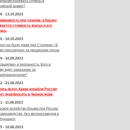
мчанам избежать службы в
сийской армии?
6 - 13.10.2023
вижимость под ударом: в Крыму
жается стоимость жилья и его
нды
0 - 10.10.2023
кого не было даже при Сталине». В
му преследуют за украинские песни
9 - 16.09.2023
рашилки» и реальность. Кого в
му ждет наказание за
лаборационизм?
2 - 21.08.2023
лить флот. Какие корабли Россия
ет перебросить в Черное море
1 - 11.08.2023
ьское хозяйство Крыма при России:
 свиноводства, без молокозаводов и
 будущего
5 - 10.08.2023