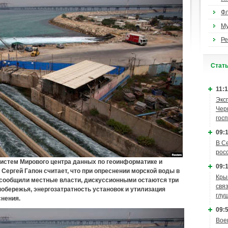
Ф
М
Ре
Cтат
11:1
Экс
Чер
гос
09:1
В С
рос
стем Мирового центра данных по геоинформатике и
09:1
Сергей Гапон считает, что при опреснении морской воды в
Кры
 сообщили местные власти, дискуссионными остаются три
связ
побережья, энергозатратность установок и утилизация
глу
снения.
09:5
Вое