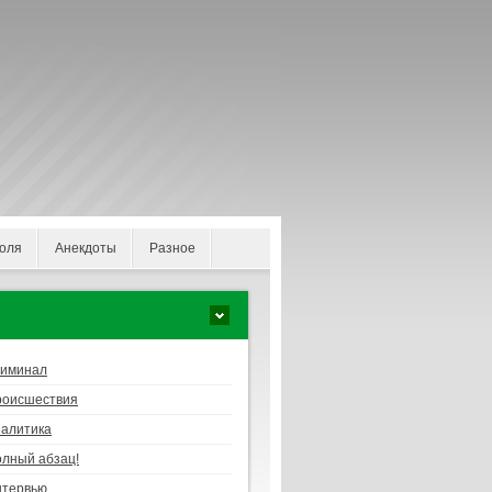
оля
Анекдоты
Разное
риминал
роисшествия
алитика
лный абзац!
нтервью