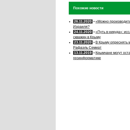
Похожие новости
26.11.2020
•
«Можно производить
Израиля?
24.11.2020
•
«Путь в никуда»: и
скважин в Крыму
23.11.2020
•
В Крыму опреснять 
Рафаэль Семиат
13.11.2019
•
Крымчане могут оста
геоинформатике