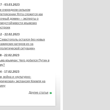
7 - 03.03.2023
и очередном сильном
летрясении Ялта сложится как
точный домик» – эксперты о
смоустойчивости крымских
остроек
2 - 22.02.2023
 Севастополь остался без новых
сажирских катеров из-за
ополитической ситуации»
8 - 22.02.2023
ьма крымчан: Чего добился Путин в
му?
4 - 17.02.2023
м, война и «культурно-
орическая» экспансия Кремля на
аину
Другие статьи