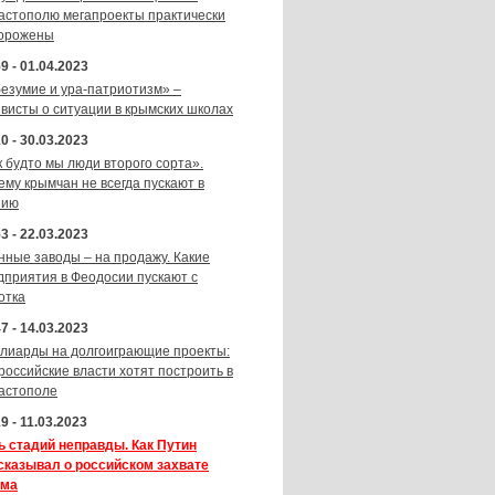
астополю мегапроекты практически
орожены
9 - 01.04.2023
безумие и ура-патриотизм» –
ивисты о ситуации в крымских школах
0 - 30.03.2023
к будто мы люди второго сорта».
ему крымчан не всегда пускают в
зию
3 - 22.03.2023
нные заводы – на продажу. Какие
дприятия в Феодосии пускают с
отка
7 - 14.03.2023
лиарды на долгоиграющие проекты:
 российские власти хотят построить в
астополе
9 - 11.03.2023
ь стадий неправды. Как Путин
сказывал о российском захвате
ма