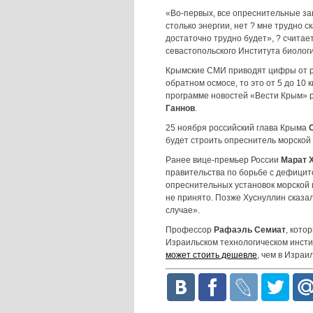
«Во-первых, все опреснительные зав
столько энергии, нет ? мне трудно с
достаточно трудно будет», ? считае
севастопольского Института биоло
Крымские СМИ приводят цифры от ро
обратном осмосе, то это от 5 до 10 
программе новостей «Вести Крым» 
Ганнов
.
25 ноября российский глава Крыма
будет строить опреснитель морской
Ранее вице-премьер России
Марат 
правительства по борьбе с дефицито
опреснительных установок морской 
не принято. Позже Хуснуллин сказал
случае».
Профессор
Рафаэль Семиат
, кото
Израильском технологическом инстит
может стоить дешевле
, чем в Израи