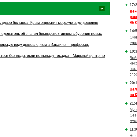
17:2
Дек
рас
на 
 вдвое больше». Крым опреснит морскую воду дешевле
14:5
сследователь объяснил бесперспективность бурения новых
Око
кур
морскую воду дешевле, чем в Израиле – профессор
10:3
ться без воды, если не выпадут осадки – Мировой центр по
Вой
нес
ост
спо
20:1
Цел
по 
21:4
Мус
Сев
мус
11:0
Не 