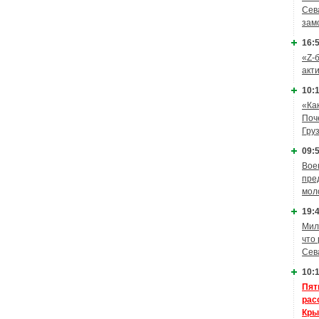
Сев
зам
16:5
«Z-
акт
10:1
«Ка
Поч
Гру
09:5
Вое
пре
мол
19:4
Мил
что
Сев
10:1
Пят
рас
Кры