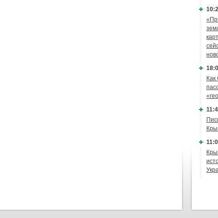
10:2
«Пр
зем
кар
сей
нов
18:0
Как
пас
«ге
11:4
Пис
Кры
11:0
Кры
ист
Укр