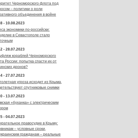
оритет Черноморского флота под
росом – политики о роли
ративного объединения в войне
8 - 10.08.2023
еса экономики по-российски:
оделие в Севастополе стало
точным
2 - 28.07.2023
уфляж кораблей Черноморского
та России: попытка спасти их от
аинских дронов?
4 - 27.07.2023
толетная угроза исходит из Крыма,
детельствуют спутниковые снимки
0 - 13.07.2023
мская «буханка» с электрическим
ором
5 - 04.07.2023
ирательное правосудие в Крыму:
овникам – условные сроки,
украинским гражданам – реальные