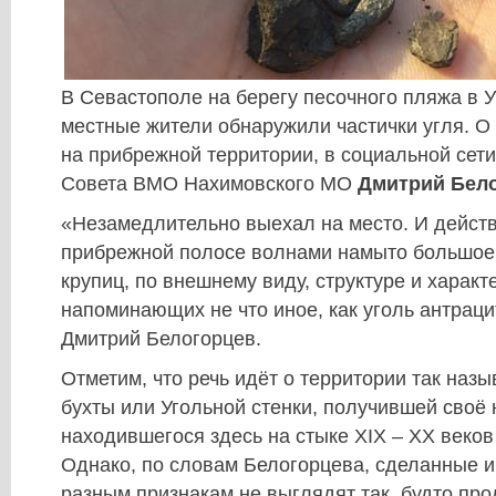
В Севастополе на берегу песочного пляжа в 
местные жители обнаружили частички угля. О
на прибрежной территории, в социальной сети
Совета ВМО Нахимовского МО
Дмитрий Бел
«Незамедлительно выехал на место. И действ
прибрежной полосе волнами намыто большое
крупиц, по внешнему виду, структуре и характ
напоминающих не что иное, как уголь антраци
Дмитрий Белогорцев.
Отметим, что речь идёт о территории так наз
бухты или Угольной стенки, получившей своё 
находившегося здесь на стыке XIX – XX веков
Однако, по словам Белогорцева, сделанные и
разным признакам не выглядят так, будто пр