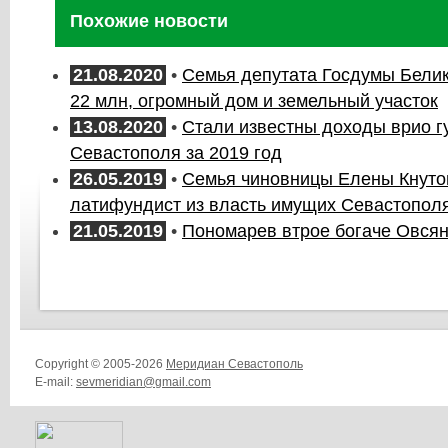
Похожие новости
21.08.2020
•
Семья депутата Госдумы Белик
22 млн, огромный дом и земельный участок
13.08.2020
•
Стали известны доходы врио г
Севастополя за 2019 год
26.05.2019
•
Семья чиновницы Елены Кнуто
латифундист из власть имущих Севастопол
21.05.2019
•
Пономарев втрое богаче Овся
Copyright © 2005-2026
Меридиан Севастополь
E-mail:
sevmeridian@gmail.com