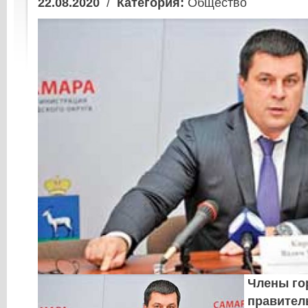
22.08.2020
/
Категория:
Общество
Члены го
правител