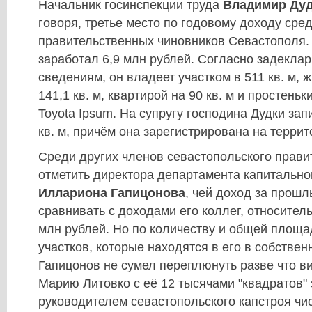
Начальник госинспекции труда
Владимир Дуд
говоря, третье место по годовому доходу сре
правительственных чиновников Севастополя. 
заработал 6,9 млн рублей. Согласно задекл
сведениям, он владеет участком в 511 кв. м,
141,1 кв. м, квартирой на 90 кв. м и простен
Toyota Ipsum. На супругу господина Дудки зап
кв. м, причём она зарегистрирована на терри
Среди других членов севастопольского прави
отметить директора департамента капитально
Иллариона Гапицонова
, чей доход за прошл
сравнивать с доходами его коллег, относитель
млн рублей. Но по количеству и общей площ
участков, которые находятся в его в собствен
Гапицонов не сумел переплюнуть разве что в
Марию Литовко с её 12 тысячами "квадратов" з
руководителем севастопольского капстроя чи