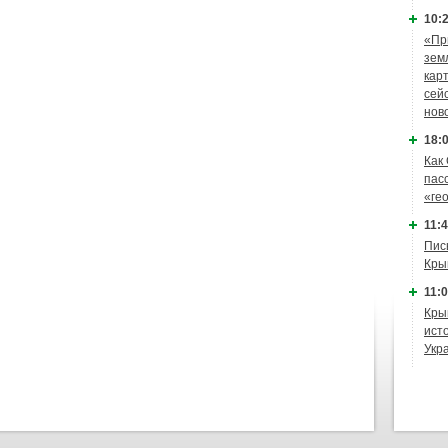
10:2
«Пр
зем
кар
сей
нов
18:0
Как
пас
«ге
11:4
Пис
Кры
11:0
Кры
ист
Укр