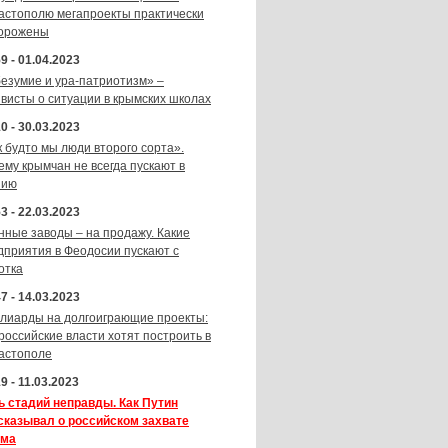
астополю мегапроекты практически
орожены
9 - 01.04.2023
безумие и ура-патриотизм» –
ивисты о ситуации в крымских школах
0 - 30.03.2023
к будто мы люди второго сорта».
ему крымчан не всегда пускают в
зию
3 - 22.03.2023
нные заводы – на продажу. Какие
дприятия в Феодосии пускают с
отка
7 - 14.03.2023
лиарды на долгоиграющие проекты:
 российские власти хотят построить в
астополе
9 - 11.03.2023
ь стадий неправды. Как Путин
сказывал о российском захвате
ма