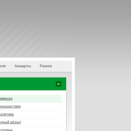
оля
Анекдоты
Разное
риминал
роисшествия
алитика
лный абзац!
нтервью