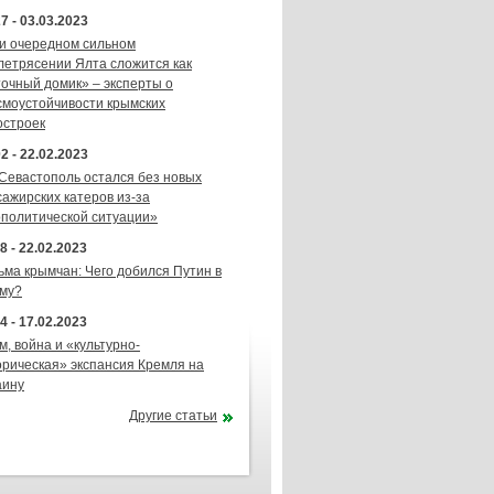
7 - 03.03.2023
и очередном сильном
летрясении Ялта сложится как
точный домик» – эксперты о
смоустойчивости крымских
остроек
2 - 22.02.2023
 Севастополь остался без новых
сажирских катеров из-за
ополитической ситуации»
8 - 22.02.2023
ьма крымчан: Чего добился Путин в
му?
4 - 17.02.2023
м, война и «культурно-
орическая» экспансия Кремля на
аину
Другие статьи