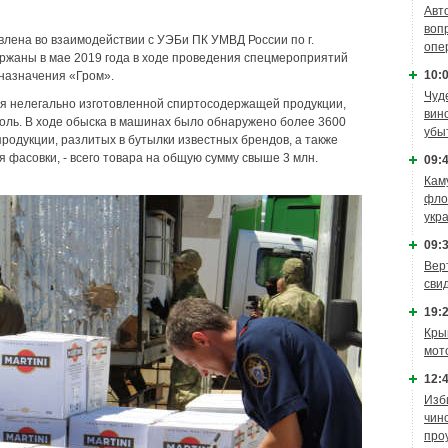
Авт
воп
лена во взаимодействии с УЭБи ПК УМВД России по г.
опе
ржаны в мае 2019 года в ходе проведения спецмероприятий
10:0
назначения «Гром».
Чуд
я нелегально изготовленной спиртосодержащей продукции,
вин
оль. В ходе обыска в машинах было обнаружено более 3600
убы
продукции, разлитых в бутылки известных брендов, а также
 фасовки, - всего товара на общую сумму свыше 3 млн.
09:4
Кам
фло
укр
09:3
Вер
сви
19:2
Кры
мот
12:4
Изб
чин
про