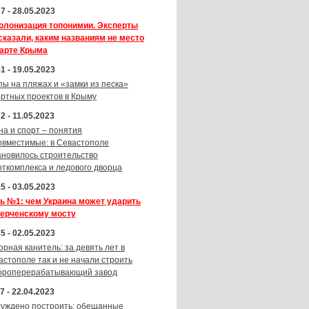
7 - 28.05.2023
олонизация топонимии. Эксперты
сказали, каким названиям не место
карте Крыма
1 - 19.05.2023
пы на пляжах и «замки из песка»
ортных проектов в Крыму
2 - 11.05.2023
на и спорт – понятия
овместимые: в Севастополе
ановилось строительство
рткомплекса и ледового дворца
5 - 03.05.2023
ь №1: чем Украина может ударить
Керченскому мосту
5 - 02.05.2023
орная канитель: за девять лет в
астополе так и не начали строить
ороперерабатывающий завод
7 - 22.04.2023
суждено построить: обещанные