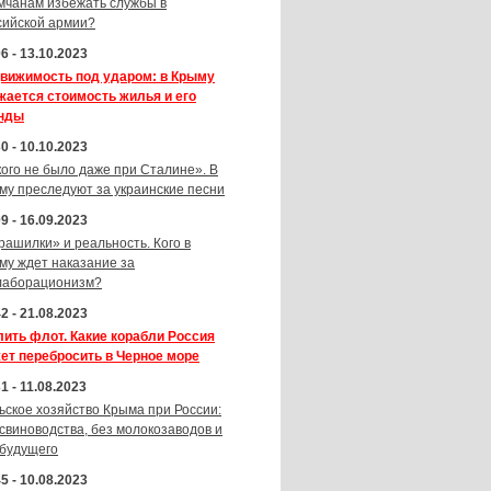
мчанам избежать службы в
сийской армии?
6 - 13.10.2023
вижимость под ударом: в Крыму
жается стоимость жилья и его
нды
0 - 10.10.2023
кого не было даже при Сталине». В
му преследуют за украинские песни
9 - 16.09.2023
рашилки» и реальность. Кого в
му ждет наказание за
лаборационизм?
2 - 21.08.2023
лить флот. Какие корабли Россия
ет перебросить в Черное море
1 - 11.08.2023
ьское хозяйство Крыма при России:
 свиноводства, без молокозаводов и
 будущего
5 - 10.08.2023