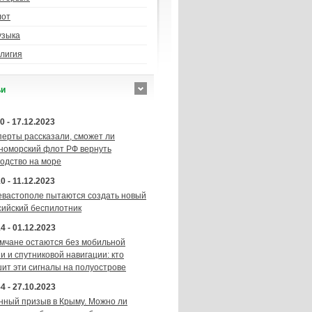
лот
узыка
лигия
ьи
0 - 17.12.2023
перты рассказали, сможет ли
номорский флот РФ вернуть
подство на море
0 - 11.12.2023
евастополе пытаются создать новый
сийский беспилотник
4 - 01.12.2023
мчане остаются без мобильной
и и спутниковой навигации: кто
шит эти сигналы на полуострове
4 - 27.10.2023
нный призыв в Крыму. Можно ли