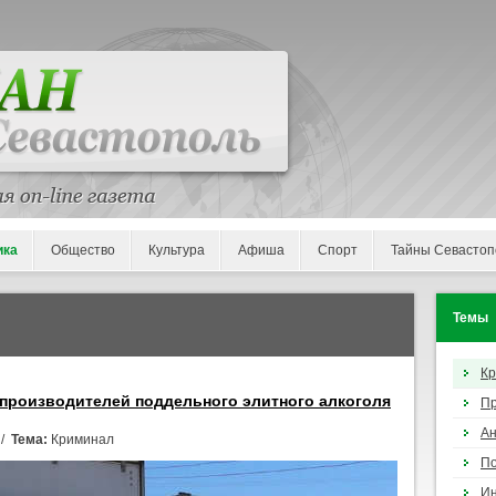
ика
Общество
Культура
Афиша
Спорт
Тайны Севастоп
Темы
К
 производителей поддельного элитного алкоголя
П
Ан
 /
Тема:
Криминал
По
И