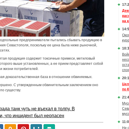
17:2
Дек
рас
на 
14:5
Око
 подпольные предприниматели пытались сбывать продукцию в
кур
ия Севастополя, поскольку ее цена была ниже рыночной,
10:3
сетях.
Вой
ятая продукция содержит токсичные примеси, метиловый
нес
которого выше установленных, а ее прием представляет собой
ост
 и жизни потребителей.
спо
ная доказательственная база в отношении обвиняемых.
20:1
Цел
вершено. С утвержденным обвинительным заключением оно
по 
по существу.
21:4
Мус
ада танк чуть не въехал в толпу. В
Сев
мус
, что инцидент был неопасен
11:0
Не 