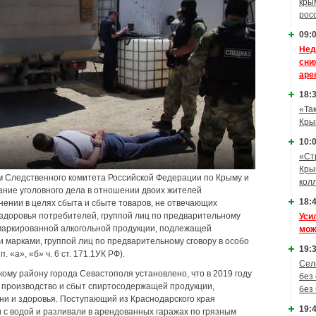
кры
рос
09:0
Нед
сни
аре
18:3
«Та
Кры
10:0
«Ст
Кры
 Следственного комитета Российской Федерации по Крыму и
кол
ние уголовного дела в отношении двоих жителей
18:4
нении в целях сбыта и сбыте товаров, не отвечающих
здоровья потребителей, группой лиц по предварительному
Уси
емаркированной алкогольной продукции, подлежащей
мож
 марками, группой лиц по предварительному сговору в особо
19:3
п. «а», «б» ч. 6 ст. 171.1УК РФ).
Сел
ому району города Севастополя установлено, что в 2019 году
без
 производство и сбыт спиртосодержащей продукции,
без
и и здоровья. Поступающий из Краснодарского края
19:4
с водой и разливали в арендованных гаражах по грязным