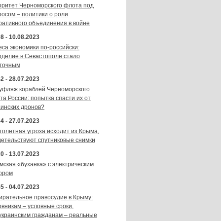
оритет Черноморского флота под
росом – политики о роли
ративного объединения в войне
8 - 10.08.2023
еса экономики по-российски:
оделие в Севастополе стало
точным
2 - 28.07.2023
уфляж кораблей Черноморского
та России: попытка спасти их от
аинских дронов?
4 - 27.07.2023
толетная угроза исходит из Крыма,
детельствуют спутниковые снимки
0 - 13.07.2023
мская «буханка» с электрическим
ором
5 - 04.07.2023
ирательное правосудие в Крыму:
овникам – условные сроки,
украинским гражданам – реальные