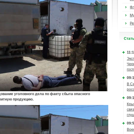
Ф
М
Ре
Cтат
11:1
Экс
Чер
гос
09:1
В С
рос
ование уголовного дела по факту сбыта опасного
09:1
литную продукцию.
Кры
связ
глу
09:5
Вое