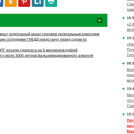
Сев
зам
16:5
«Z-
акт
крыт подпольный канал торговли нелегальным алкоголем
10:1
ие сотрудники ГИБДД предстанут перед судом по
«Ка
Поч
ОПГ изъяли суррогата на 8 миллионов рублей
Гру
то около 3000 литров фальсифицированного алкоголя
09:5
Вое
пре
мол
19:4
Мил
что
Сев
10:1
Пят
рас
Кры