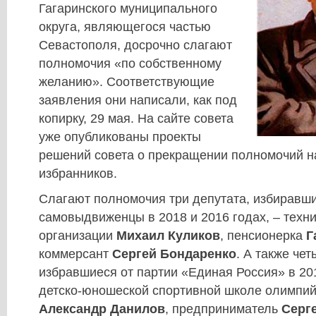
Гагаринского муниципального
округа, являющегося частью
Севастополя, досрочно слагают
полномочия «по собственному
желанию». Соответствующие
заявления они написали, как под
копирку, 29 мая. На сайте совета
уже опубликованы проекты
решений совета о прекращении полномочий 
избранников.
Слагают полномочия три депутата, избиравши
самовыдвиженцы в 2018 и 2016 годах, – техни
организации
Михаил Куликов
, пенсионерка
Г
коммерсант
Сергей Бондаренко
. А также чет
избравшиеся от партии «Единая Россия» в 201
детско-юношеской спортивной школе олимпий
Александр Данилов
, предприниматель
Серг