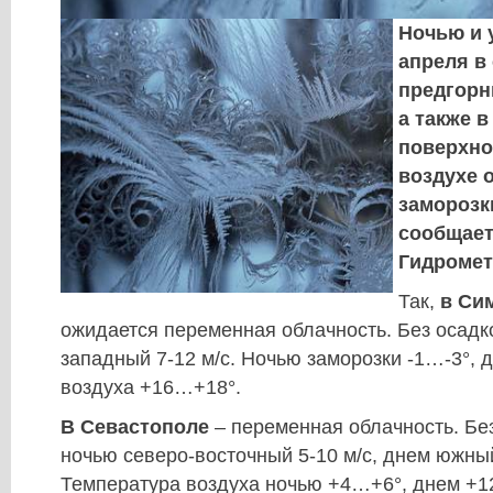
Ночью и 
апреля в
предгорн
а также 
поверхно
воздухе 
заморозк
сообщает
Гидромет
Так,
в Си
ожидается переменная облачность. Без осадко
западный 7-12 м/с. Ночью заморозки -1…-3°, 
воздуха +16…+18°.
В Севастополе
– переменная облачность. Бе
ночью северо-восточный 5-10 м/с, днем южный
Температура воздуха ночью +4…+6°, днем +1