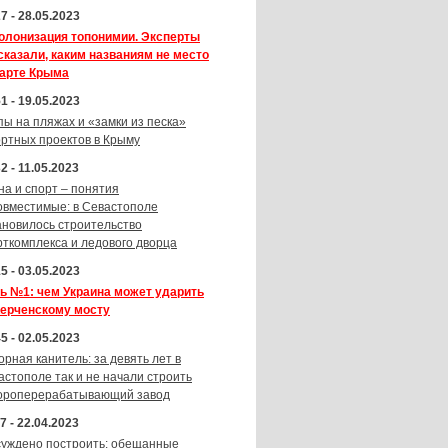
7 - 28.05.2023
олонизация топонимии. Эксперты
сказали, каким названиям не место
карте Крыма
1 - 19.05.2023
пы на пляжах и «замки из песка»
ортных проектов в Крыму
2 - 11.05.2023
на и спорт – понятия
овместимые: в Севастополе
ановилось строительство
рткомплекса и ледового дворца
5 - 03.05.2023
ь №1: чем Украина может ударить
Керченскому мосту
5 - 02.05.2023
орная канитель: за девять лет в
астополе так и не начали строить
ороперерабатывающий завод
7 - 22.04.2023
суждено построить: обещанные