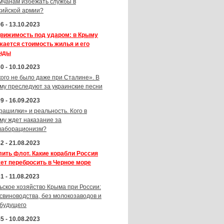
мчанам избежать службы в
сийской армии?
6 - 13.10.2023
вижимость под ударом: в Крыму
жается стоимость жилья и его
нды
0 - 10.10.2023
кого не было даже при Сталине». В
му преследуют за украинские песни
9 - 16.09.2023
рашилки» и реальность. Кого в
му ждет наказание за
лаборационизм?
2 - 21.08.2023
лить флот. Какие корабли Россия
ет перебросить в Черное море
1 - 11.08.2023
ьское хозяйство Крыма при России:
 свиноводства, без молокозаводов и
 будущего
5 - 10.08.2023