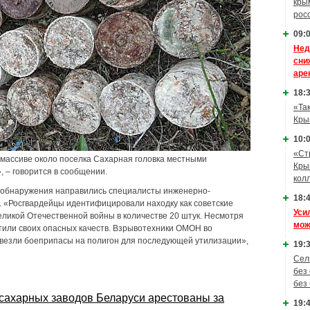
кры
рос
09:0
Нед
сни
аре
18:3
«Та
Кры
10:0
«Ст
массиве около поселка Сахарная головка местными
Кры
 – говорится в сообщении.
кол
о обнаружения направились специалисты инженерно-
18:4
 «Росгвардейцы идентифицировали находку как советские
Уси
ликой Отечественной войны в количестве 20 штук. Несмотря
мож
атили своих опасных качеств. Взрывотехники ОМОН во
везли боеприпасы на полигон для последующей утилизации»,
19:3
Сел
без
без
 сахарных заводов Беларуси арестованы за
19:4