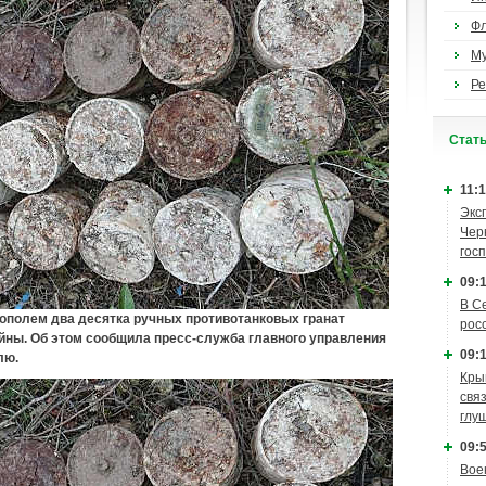
Ф
М
Ре
Cтат
11:1
Экс
Чер
гос
09:1
В С
тополем два десятка ручных противотанковых гранат
рос
йны. Об этом сообщила пресс-служба главного управления
09:1
лю.
Кры
связ
глу
09:5
Вое