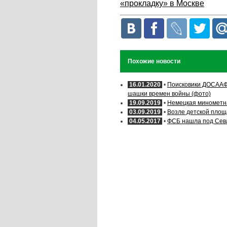
«прокладку» в Москве
Похожие новости
16.01.2020
•
Поисковики ДОСААФ 
шашки времен войны (фото)
19.09.2019
•
Немецкая минометна
03.09.2019
•
Возле детской площ
04.05.2017
•
ФСБ нашла под Сев