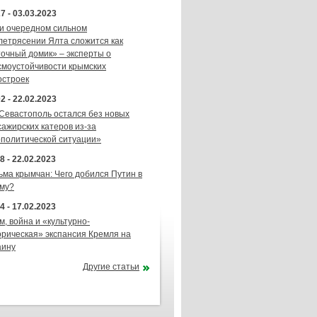
7 - 03.03.2023
и очередном сильном
летрясении Ялта сложится как
точный домик» – эксперты о
смоустойчивости крымских
остроек
2 - 22.02.2023
 Севастополь остался без новых
сажирских катеров из-за
ополитической ситуации»
8 - 22.02.2023
ьма крымчан: Чего добился Путин в
му?
4 - 17.02.2023
м, война и «культурно-
орическая» экспансия Кремля на
аину
Другие статьи