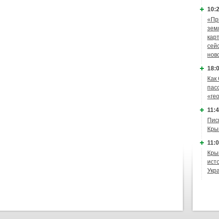
10:2
«Пр
зем
кар
сей
нов
18:0
Как
пас
«ге
11:4
Пис
Кры
11:0
Кры
ист
Укр