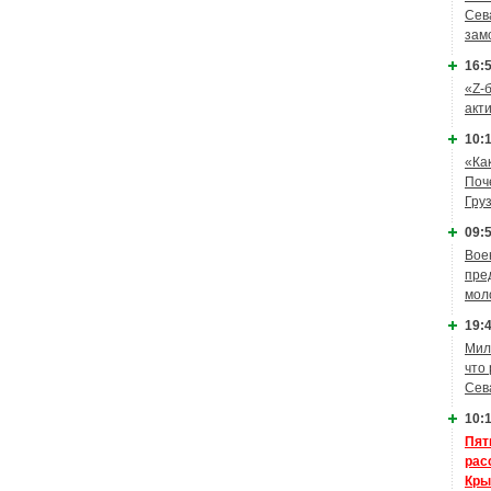
Сев
зам
16:5
«Z-
акт
10:1
«Ка
Поч
Гру
09:5
Вое
пре
мол
19:4
Мил
что
Сев
10:1
Пят
рас
Кры