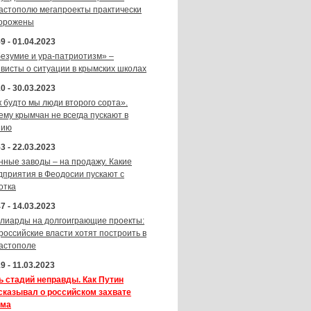
астополю мегапроекты практически
орожены
9 - 01.04.2023
безумие и ура-патриотизм» –
ивисты о ситуации в крымских школах
0 - 30.03.2023
к будто мы люди второго сорта».
ему крымчан не всегда пускают в
зию
3 - 22.03.2023
нные заводы – на продажу. Какие
дприятия в Феодосии пускают с
отка
7 - 14.03.2023
лиарды на долгоиграющие проекты:
 российские власти хотят построить в
астополе
9 - 11.03.2023
ь стадий неправды. Как Путин
сказывал о российском захвате
ма