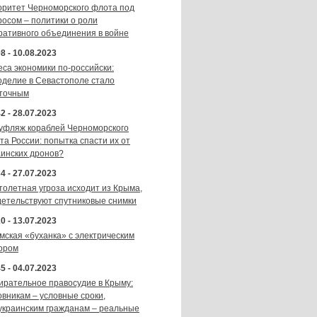
оритет Черноморского флота под
росом – политики о роли
ративного объединения в войне
8 - 10.08.2023
еса экономики по-российски:
оделие в Севастополе стало
точным
2 - 28.07.2023
уфляж кораблей Черноморского
та России: попытка спасти их от
аинских дронов?
4 - 27.07.2023
толетная угроза исходит из Крыма,
детельствуют спутниковые снимки
0 - 13.07.2023
мская «буханка» с электрическим
ором
5 - 04.07.2023
ирательное правосудие в Крыму:
овникам – условные сроки,
украинским гражданам – реальные