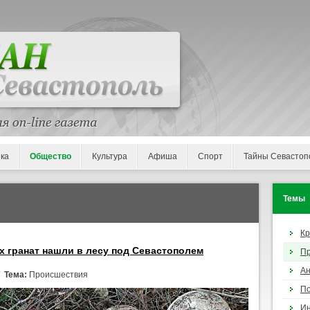
ка
Общество
Культура
Афиша
Спорт
Тайны Севастоп
Темы
К
х гранат нашли в лесу под Севастополем
П
Ан
/
Тема:
Происшествия
По
И