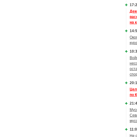
17:2
Дек
рас
на 
14:5
Око
кур
10:3
Вой
нес
ост
спо
20:1
Цел
по 
21:4
Мус
Сев
мус
11:0
Не 