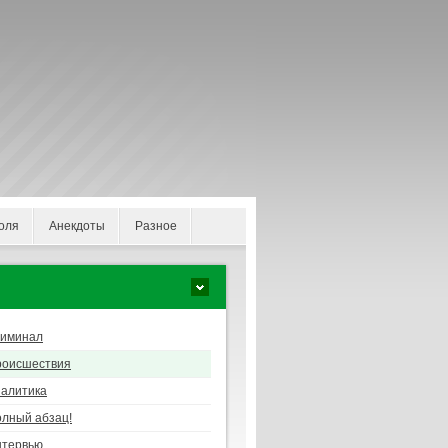
оля
Анекдоты
Разное
риминал
роисшествия
алитика
лный абзац!
нтервью