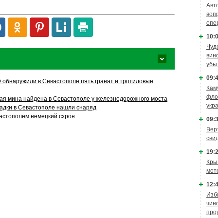
Авт
воп
опе
10:0
Чуд
вин
убы
09:4
обнаружили в Севастополе пять гранат и тротиловые
Кам
фло
я мина найдена в Севастополе у железнодорожного моста
укр
адки в Севастополе нашли снаряд
астополем немецкий схрон
09:3
Вер
сви
19:2
Кры
мот
12:4
Изб
чин
про