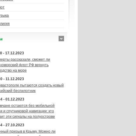
лот
узыка
лигия
ьи
0 - 17.12.2023
перты рассказали, сможет ли
номорский флот РФ вернуть
подство на море
0 - 11.12.2023
евастополе пытаются создать новый
сийский беспилотник
4 - 01.12.2023
мчане остаются без мобильной
и и спутниковой навигации: кто
шит эти сигналы на полуострове
4 - 27.10.2023
нный призыв в Крыму. Можно ли