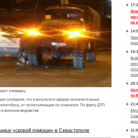
17:2
Дек
рас
на 
14:5
Око
кур
10:3
Вой
нес
ост
спо
20:1
Цел
пишет очевидец
по 
ции сообщили, что в результате аварии незначительные
21:4
опатобуса, от госпитализации он отказался. По факту ДТП
 в военном ведомстве.
Мус
Сев
мус
льницу «скорой помощи» в Севастополе
11:0
Не 