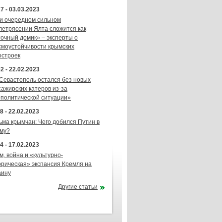
7 - 03.03.2023
и очередном сильном
летрясении Ялта сложится как
точный домик» – эксперты о
смоустойчивости крымских
остроек
2 - 22.02.2023
 Севастополь остался без новых
сажирских катеров из-за
ополитической ситуации»
8 - 22.02.2023
ьма крымчан: Чего добился Путин в
му?
4 - 17.02.2023
м, война и «культурно-
орическая» экспансия Кремля на
аину
Другие статьи