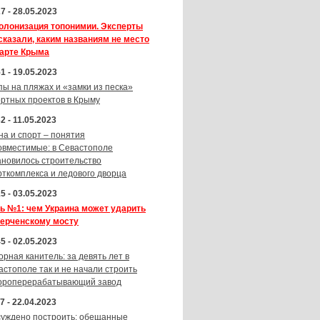
7 - 28.05.2023
олонизация топонимии. Эксперты
сказали, каким названиям не место
карте Крыма
1 - 19.05.2023
пы на пляжах и «замки из песка»
ортных проектов в Крыму
2 - 11.05.2023
на и спорт – понятия
овместимые: в Севастополе
ановилось строительство
рткомплекса и ледового дворца
5 - 03.05.2023
ь №1: чем Украина может ударить
Керченскому мосту
5 - 02.05.2023
орная канитель: за девять лет в
астополе так и не начали строить
ороперерабатывающий завод
7 - 22.04.2023
суждено построить: обещанные