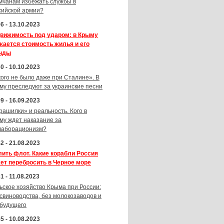
мчанам избежать службы в
сийской армии?
6 - 13.10.2023
вижимость под ударом: в Крыму
жается стоимость жилья и его
нды
0 - 10.10.2023
кого не было даже при Сталине». В
му преследуют за украинские песни
9 - 16.09.2023
рашилки» и реальность. Кого в
му ждет наказание за
лаборационизм?
2 - 21.08.2023
лить флот. Какие корабли Россия
ет перебросить в Черное море
1 - 11.08.2023
ьское хозяйство Крыма при России:
 свиноводства, без молокозаводов и
 будущего
5 - 10.08.2023