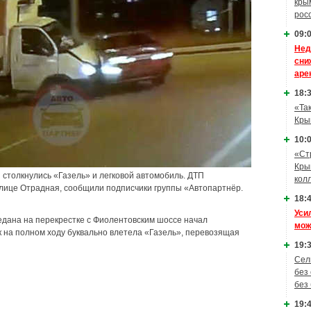
кры
рос
09:0
Нед
сни
аре
18:3
«Та
Кры
10:0
«Ст
Кры
 столкнулись «Газель» и легковой автомобиль. ДТП
кол
лице Отрадная, сообщили подписчики группы «Автопартнёр.
18:4
Уси
едана на перекрестке с Фиолентовским шоссе начал
мож
ок на полном ходу буквально влетела «Газель», перевозящая
19:3
Сел
без
без
19:4