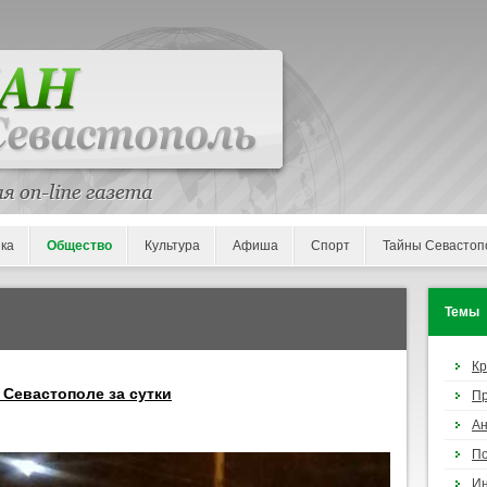
ка
Общество
Культура
Афиша
Спорт
Тайны Севастоп
Темы
К
 Севастополе за сутки
П
Ан
По
И