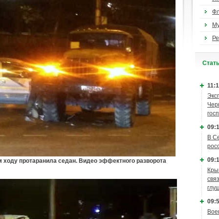
Ф
М
Ре
Cтат
11:1
Экс
Чер
гос
09:1
В С
рос
09:1
м ходу протаранила седан. Видео эффектного разворота
Кры
связ
глу
09:5
Вое