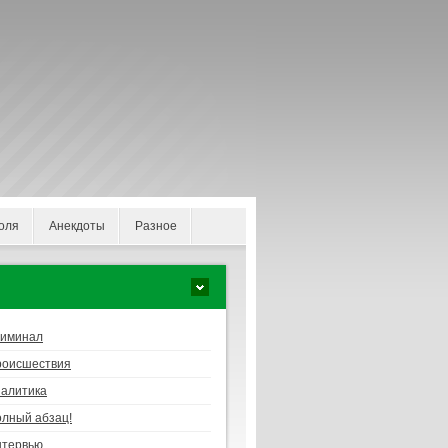
оля
Анекдоты
Разное
риминал
роисшествия
алитика
лный абзац!
нтервью