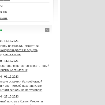
лот
узыка
лигия
ьи
0 - 17.12.2023
перты рассказали, сможет ли
номорский флот РФ вернуть
подство на море
0 - 11.12.2023
евастополе пытаются создать новый
сийский беспилотник
4 - 01.12.2023
мчане остаются без мобильной
и и спутниковой навигации: кто
шит эти сигналы на полуострове
4 - 27.10.2023
нный призыв в Крыму. Можно ли