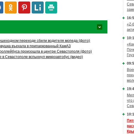
Сев
зам
16:5
«Z-
акт
10:1
ешеходном переходе сбили водителя мопеда (фото)
«Ка
овушка въехала в припаркованный КамАЗ
Поч
троллейбуса произошла в центре Севастополя (фото)
Гру
е в Севастополе вспыхнул микроавтобус (видео)
09:5
Вое
пре
мол
19:4
Мил
что
Сев
10:1
Пят
рас
Кры