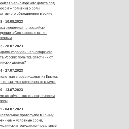
оритет Черноморского флота под
росом – политики о роли
ративного объединения в войне
8 - 10.08.2023
еса экономики по-российски:
оделие в Севастополе стало
точным
2 - 28.07.2023
уфляж кораблей Черноморского
та России: попытка спасти их от
аинских дронов?
4 - 27.07.2023
толетная угроза исходит из Крыма,
детельствуют спутниковые снимки
0 - 13.07.2023
мская «буханка» с электрическим
ором
5 - 04.07.2023
ирательное правосудие в Крыму:
овникам – условные сроки,
украинским гражданам – реальные