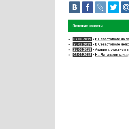
Похожие новости
07.06.2019
•
В Севастополе на п
25.02.2019
•
В Севастополе легк
25.06.2018
•
Авария с участием 
02.04.2018
•
На Ялтинском кольц