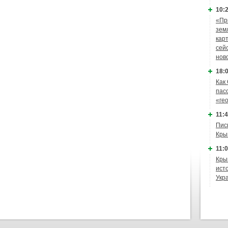
10:2
«Пр
зем
кар
сей
нов
18:0
Как
пас
«ге
11:4
Пис
Кры
11:0
Кры
ист
Укр