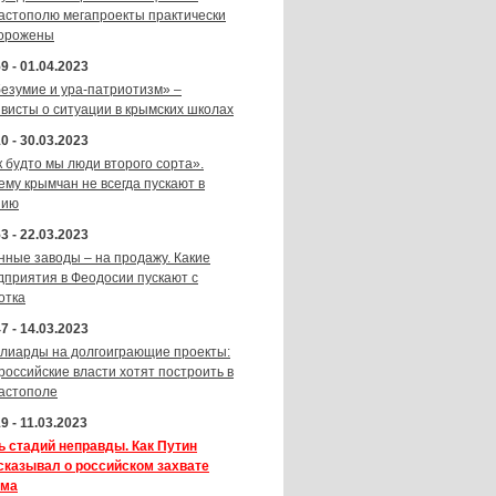
астополю мегапроекты практически
орожены
9 - 01.04.2023
безумие и ура-патриотизм» –
ивисты о ситуации в крымских школах
0 - 30.03.2023
к будто мы люди второго сорта».
ему крымчан не всегда пускают в
зию
3 - 22.03.2023
нные заводы – на продажу. Какие
дприятия в Феодосии пускают с
отка
7 - 14.03.2023
лиарды на долгоиграющие проекты:
 российские власти хотят построить в
астополе
9 - 11.03.2023
ь стадий неправды. Как Путин
сказывал о российском захвате
ма