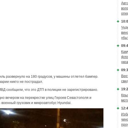
Авт
воп
опе
10:0
Чуд
вин
убы
09:4
Кам
фло
укр
09:3
Вер
иль развернуло на 180 градусов, у машины отлетел бампер.
сви
варии никто не пострадал.
19:2
МВД сообщили, что это ДТП в полиции не зарегистрировано.
Кры
дно вечером на перекрестке улиц Героев Севастополя и
мот
 военный грузовик и микроавтобус Hyundai.
12:4
Изб
чин
про