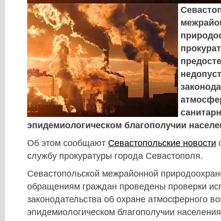
Севасто
межрайо
природо
прокура
предост
недопус
законода
атмосфер
санитарн
эпидемиологическом благополучии населе
Об этом сообщают
Севастопольские новости
с
службу прокуратуры города Севастополя.
Севастопольской межрайонной природоохранн
обращениям граждан проведены проверки ис
законодательства об охране атмосферного во
эпидемиологическом благополучии населения