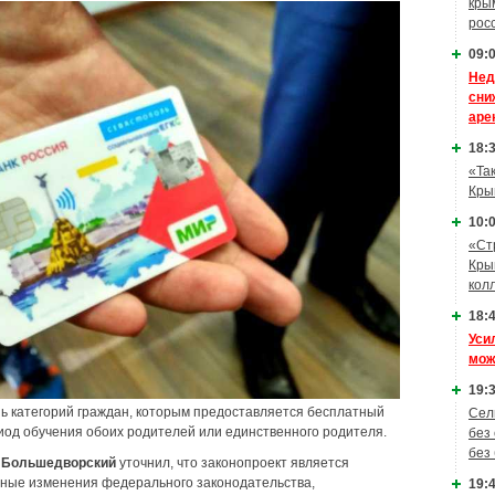
кры
рос
09:0
Нед
сни
аре
18:3
«Та
Кры
10:0
«Ст
Кры
кол
18:4
Уси
мож
19:3
ь категорий граждан, которым предоставляется бесплатный
Сел
иод обучения обоих родителей или единственного родителя.
без
без
 Большедворский
уточнил, что законопроект является
иные изменения федерального законодательства,
19:4