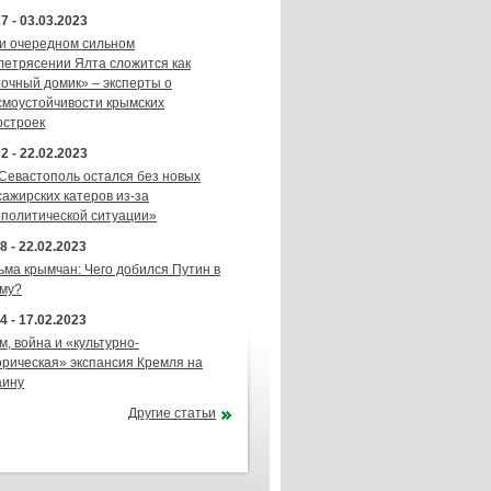
7 - 03.03.2023
и очередном сильном
летрясении Ялта сложится как
точный домик» – эксперты о
смоустойчивости крымских
остроек
2 - 22.02.2023
 Севастополь остался без новых
сажирских катеров из-за
ополитической ситуации»
8 - 22.02.2023
ьма крымчан: Чего добился Путин в
му?
4 - 17.02.2023
м, война и «культурно-
орическая» экспансия Кремля на
аину
Другие статьи