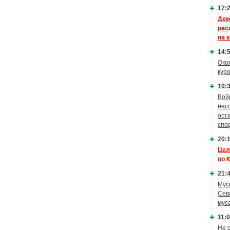
17:2
Дек
рас
на 
14:5
Око
кур
10:3
Вой
нес
ост
спо
20:1
Цел
по 
21:4
Мус
Сев
мус
11:0
Не 