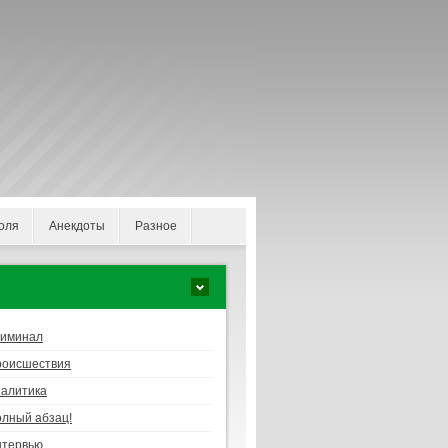
оля
Анекдоты
Разное
риминал
роисшествия
алитика
лный абзац!
нтервью