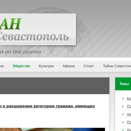
ка
Общество
Культура
Афиша
Спорт
Тайны Севастоп
Темы
К
он о расширении категории граждан, имеющих
П
Ан
По
И