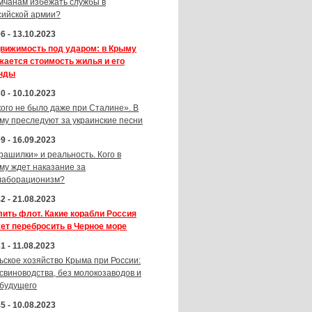
мчанам избежать службы в
сийской армии?
6 - 13.10.2023
вижимость под ударом: в Крыму
жается стоимость жилья и его
нды
0 - 10.10.2023
кого не было даже при Сталине». В
му преследуют за украинские песни
9 - 16.09.2023
рашилки» и реальность. Кого в
му ждет наказание за
лаборационизм?
2 - 21.08.2023
лить флот. Какие корабли Россия
ет перебросить в Черное море
1 - 11.08.2023
ьское хозяйство Крыма при России:
 свиноводства, без молокозаводов и
 будущего
5 - 10.08.2023