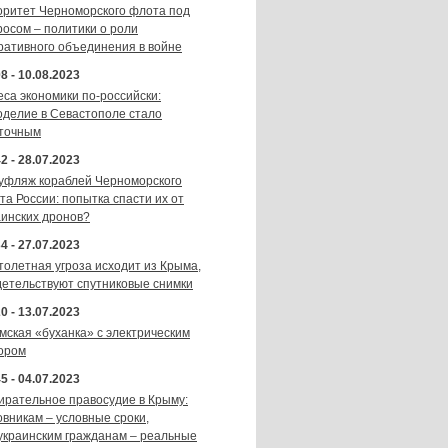
оритет Черноморского флота под
росом – политики о роли
ративного объединения в войне
8 - 10.08.2023
еса экономики по-российски:
оделие в Севастополе стало
точным
2 - 28.07.2023
уфляж кораблей Черноморского
та России: попытка спасти их от
аинских дронов?
4 - 27.07.2023
толетная угроза исходит из Крыма,
детельствуют спутниковые снимки
0 - 13.07.2023
мская «буханка» с электрическим
ором
5 - 04.07.2023
ирательное правосудие в Крыму:
овникам – условные сроки,
украинским гражданам – реальные