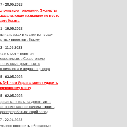
7 - 28.05.2023
олонизация топонимии. Эксперты
сказали, каким названиям не место
карте Крыма
1 - 19.05.2023
пы на пляжах и «замки из песка»
ортных проектов в Крыму
2 - 11.05.2023
на и спорт – понятия
овместимые: в Севастополе
ановилось строительство
рткомплекса и ледового дворца
5 - 03.05.2023
ь №1: чем Украина может ударить
Керченскому мосту
5 - 02.05.2023
орная канитель: за девять лет в
астополе так и не начали строить
ороперерабатывающий завод
7 - 22.04.2023
суждено построить: обещанные