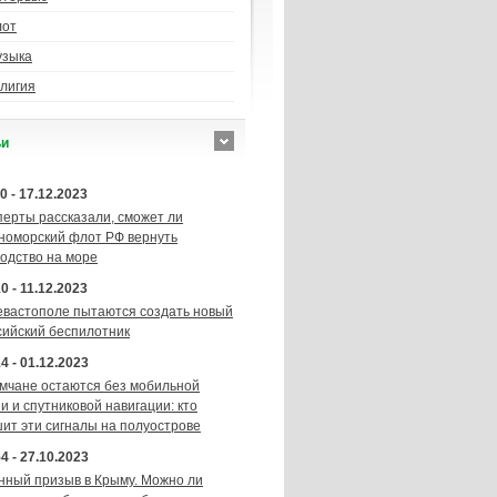
лот
узыка
лигия
ьи
0 - 17.12.2023
перты рассказали, сможет ли
номорский флот РФ вернуть
подство на море
0 - 11.12.2023
евастополе пытаются создать новый
сийский беспилотник
4 - 01.12.2023
мчане остаются без мобильной
и и спутниковой навигации: кто
шит эти сигналы на полуострове
4 - 27.10.2023
нный призыв в Крыму. Можно ли