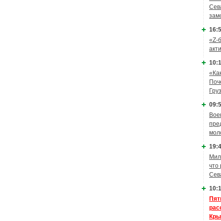
Сев
зам
16:5
«Z-
акт
10:1
«Ка
Поч
Гру
09:5
Вое
пре
мол
19:4
Мил
что
Сев
10:1
Пят
рас
Кры