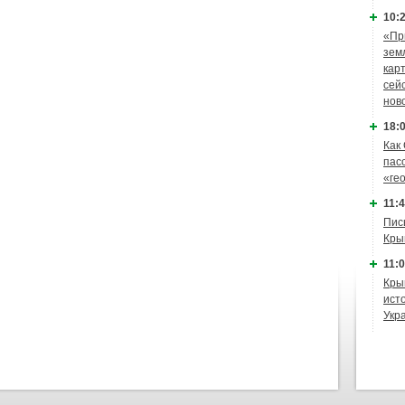
10:2
«Пр
зем
кар
сей
нов
18:0
Как
пас
«ге
11:4
Пис
Кры
11:0
Кры
ист
Укр