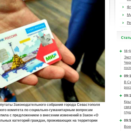
Ф
М
Ре
Cтат
11:1
Экс
Чер
гос
09:1
В С
рос
09:1
Кры
епутаты Законодательного собрания города Севастополя
связ
ого комитета по социально-гуманитарным вопросам
глу
пила с предложением о внесении изменений в Закон «О
09:5
льных категорий граждан, проживающих на территории
Вое