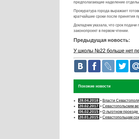
предполагающие наделение отдельн
Прокуратура города выражает готов
кратчайшие сроки после принятия пр
Докладчик указала, что срок подачи
законопроект в первом чтении.
Предыдущая новость:
У школы №22 больше нет п
Похожие новости
28.04.2018
•
Власти Севастополя
20.02.2017
•
Севастопольским в
06.02.2015
•
О льготном проезде
20.01.2015
•
Севастопольцам сох