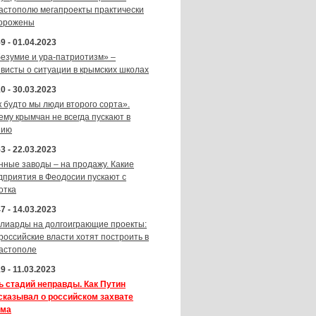
астополю мегапроекты практически
орожены
9 - 01.04.2023
безумие и ура-патриотизм» –
ивисты о ситуации в крымских школах
0 - 30.03.2023
к будто мы люди второго сорта».
ему крымчан не всегда пускают в
зию
3 - 22.03.2023
нные заводы – на продажу. Какие
дприятия в Феодосии пускают с
отка
7 - 14.03.2023
лиарды на долгоиграющие проекты:
 российские власти хотят построить в
астополе
9 - 11.03.2023
ь стадий неправды. Как Путин
сказывал о российском захвате
ма