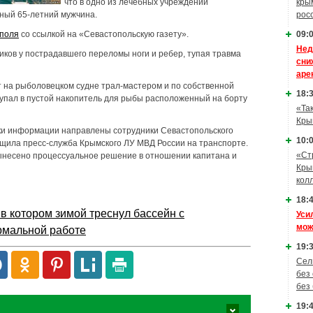
что в одно из лечебных учреждений
кры
ный 65-летний мужчина.
рос
ополя
со ссылкой на «Севастопольскую газету».
09:0
Нед
ков у пострадавшего переломы ноги и ребер, тупая травма
сни
аре
т на рыболовецком судне трал-мастером и по собственной
18:3
 упал в пустой накопитель для рыбы расположенный на борту
«Та
Кры
ки информации направлены сотрудники Севастопольского
10:0
щила пресс-служба Крымского ЛУ МВД России на транспорте.
«Ст
вынесено процессуальное решение в отношении капитана и
Кры
кол
18:4
в котором зимой треснул бассейн с
Уси
мож
рмальной работе
19:3
Сел
без
без
19:4