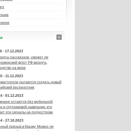
лот
узыка
лигия
ьи
0 - 17.12.2023
перты рассказали, сможет ли
номорский флот РФ вернуть
подство на море
0 - 11.12.2023
евастополе пытаются создать новый
сийский беспилотник
4 - 01.12.2023
мчане остаются без мобильной
и и спутниковой навигации: кто
шит эти сигналы на полуострове
4 - 27.10.2023
нный призыв в Крыму. Можно ли