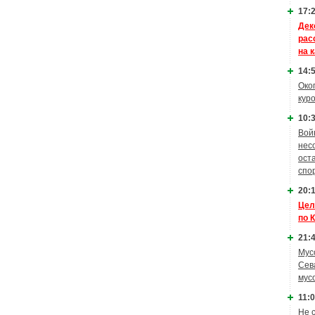
17:2
Дек
рас
на 
14:5
Око
кур
10:3
Вой
нес
ост
спо
20:1
Цел
по 
21:4
Мус
Сев
мус
11:0
Не 