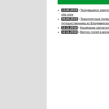
13.05.2019
•
Тронувшаяся электр
обе ноги
04.04.2019
•
Транспортные поли
путешественника из Владимирско
12.11.2018
•
Крымчанка заплатил
12.11.2018
•
Матрос погиб в керч