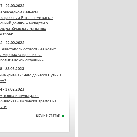
7 - 03.03.2023
и очередном сильном
летрясении Ялта сложится как
точный домик» – эксперты о
смоустойчивости крымских
остроек
2 - 22.02.2023
 Севастополь остался без новых
сажирских катеров из-за
ополитической ситуации»
8 - 22.02.2023
ьма крымчан: Чего добился Путин в
му?
4 - 17.02.2023
м, война и «культурно-
орическая» экспансия Кремля на
аину
Другие статьи