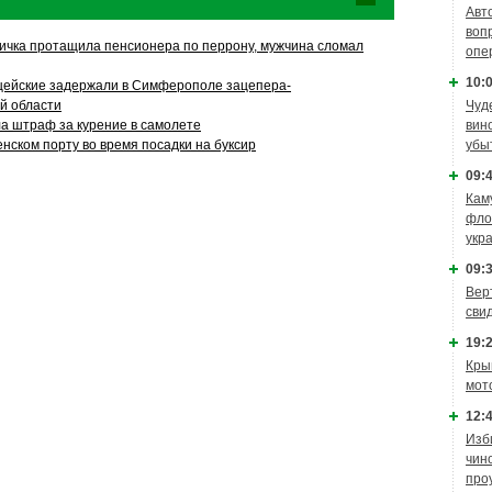
Авт
воп
ичка протащила пенсионера по перрону, мужчина сломал
опе
10:0
цейские задержали в Симферополе зацепера-
й области
Чуд
а штраф за курение в самолете
вин
енском порту во время посадки на буксир
убы
09:4
Кам
фло
укр
09:3
Вер
сви
19:2
Кры
мот
12:4
Изб
чин
про