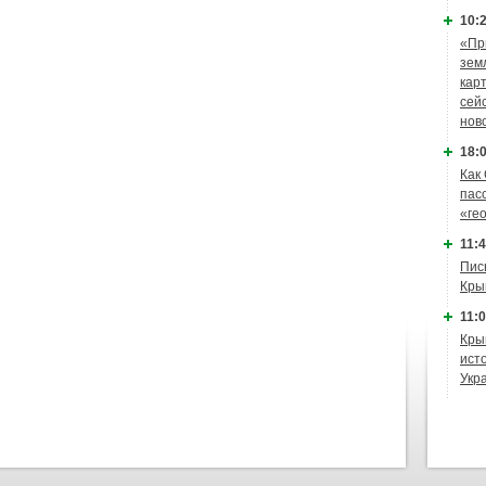
10:2
«Пр
зем
кар
сей
нов
18:0
Как
пас
«ге
11:4
Пис
Кры
11:0
Кры
ист
Укр