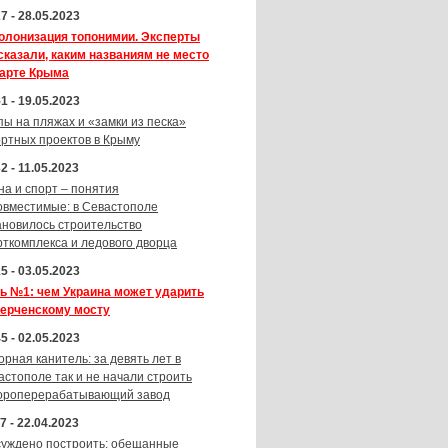
7 - 28.05.2023
олонизация топонимии. Эксперты
сказали, каким названиям не место
карте Крыма
1 - 19.05.2023
пы на пляжах и «замки из песка»
ортных проектов в Крыму
2 - 11.05.2023
на и спорт – понятия
овместимые: в Севастополе
ановилось строительство
рткомплекса и ледового дворца
5 - 03.05.2023
ь №1: чем Украина может ударить
Керченскому мосту
5 - 02.05.2023
орная канитель: за девять лет в
астополе так и не начали строить
ороперерабатывающий завод
7 - 22.04.2023
суждено построить: обещанные