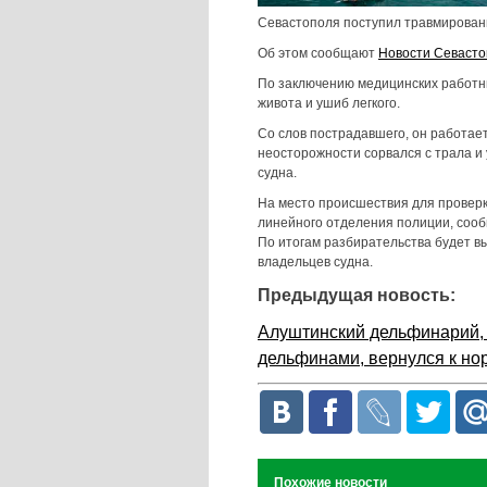
Севастополя поступил травмирован
Об этом сообщают
Новости Севаст
По заключению медицинских работни
живота и ушиб легкого.
Со слов пострадавшего, он работае
неосторожности сорвался с трала и
судна.
На место происшествия для провер
линейного отделения полиции, сооб
По итогам разбирательства будет 
владельцев судна.
Предыдущая новость:
Алуштинский дельфинарий, 
дельфинами, вернулся к но
Похожие новости