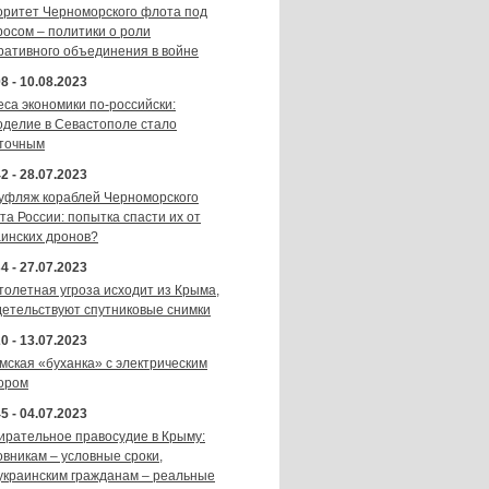
оритет Черноморского флота под
росом – политики о роли
ративного объединения в войне
8 - 10.08.2023
еса экономики по-российски:
оделие в Севастополе стало
точным
2 - 28.07.2023
уфляж кораблей Черноморского
та России: попытка спасти их от
аинских дронов?
4 - 27.07.2023
толетная угроза исходит из Крыма,
детельствуют спутниковые снимки
0 - 13.07.2023
мская «буханка» с электрическим
ором
5 - 04.07.2023
ирательное правосудие в Крыму:
овникам – условные сроки,
украинским гражданам – реальные