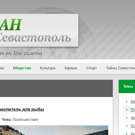
ка
Общество
Культура
Афиша
Спорт
Тайны Севастоп
Темы
К
накопитель для рыбы
П
Ан
/
Тема:
Происшествия
По
И