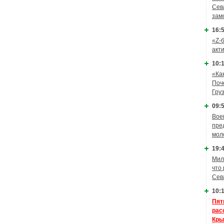
Сев
зам
16:5
«Z-
акт
10:1
«Ка
Поч
Гру
09:5
Вое
пре
мол
19:4
Мил
что
Сев
10:1
Пят
рас
Кры