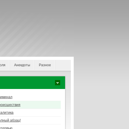
оля
Анекдоты
Разное
риминал
роисшествия
алитика
лный абзац!
нтервью