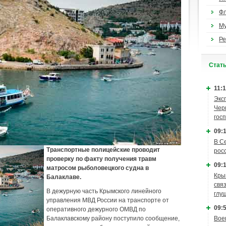
Ф
М
Ре
Cтат
11:1
Экс
Чер
гос
09:1
В С
Транспортные полицейские проводит
рос
проверку по факту получения травм
09:1
матросом рыболовецкого судна в
Кры
Балаклаве.
связ
В дежурную часть Крымского линейного
глу
управления МВД России на транспорте от
09:5
оперативного дежурного ОМВД по
Балаклавскому району поступило сообщение,
Вое