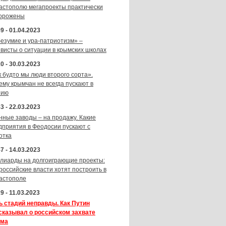
астополю мегапроекты практически
орожены
9 - 01.04.2023
безумие и ура-патриотизм» –
ивисты о ситуации в крымских школах
0 - 30.03.2023
к будто мы люди второго сорта».
ему крымчан не всегда пускают в
зию
3 - 22.03.2023
нные заводы – на продажу. Какие
дприятия в Феодосии пускают с
отка
7 - 14.03.2023
лиарды на долгоиграющие проекты:
 российские власти хотят построить в
астополе
9 - 11.03.2023
ь стадий неправды. Как Путин
сказывал о российском захвате
ма