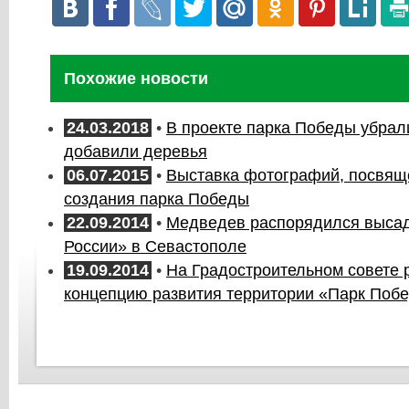
Похожие новости
24.03.2018
•
В проекте парка Победы убрал
добавили деревья
06.07.2015
•
Выставка фотографий, посвящ
создания парка Победы
22.09.2014
•
Медведев распорядился выса
России» в Севастополе
19.09.2014
•
На Градостроительном совете 
концепцию развития территории «Парк Поб