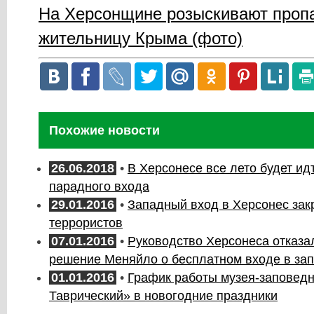
На Херсонщине розыскивают про
жительницу Крыма (фото)
Похожие новости
26.06.2018
•
В Херсонесе все лето будет и
парадного входа
29.01.2016
•
Западный вход в Херсонес зак
террористов
07.01.2016
•
Руководство Херсонеса отказа
решение Меняйло о бесплатном входе в за
01.01.2016
•
График работы музея-заповед
Таврический» в новогодние праздники