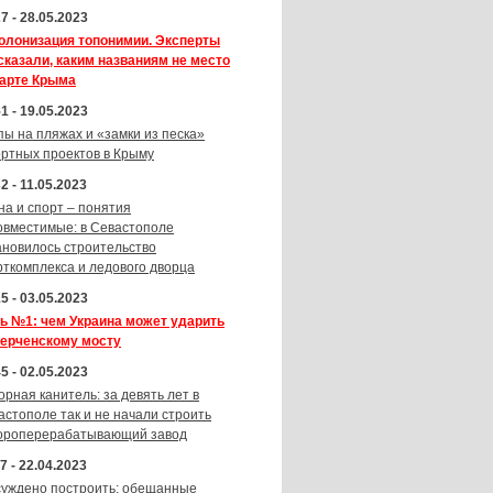
7 - 28.05.2023
олонизация топонимии. Эксперты
сказали, каким названиям не место
карте Крыма
1 - 19.05.2023
пы на пляжах и «замки из песка»
ортных проектов в Крыму
2 - 11.05.2023
на и спорт – понятия
овместимые: в Севастополе
ановилось строительство
рткомплекса и ледового дворца
5 - 03.05.2023
ь №1: чем Украина может ударить
Керченскому мосту
5 - 02.05.2023
орная канитель: за девять лет в
астополе так и не начали строить
ороперерабатывающий завод
7 - 22.04.2023
суждено построить: обещанные