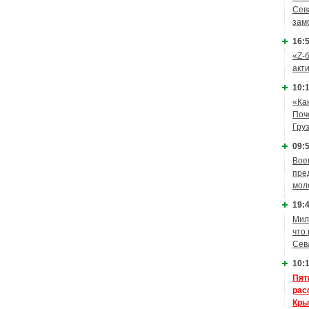
Сев
зам
16:5
«Z-
акт
10:1
«Ка
Поч
Гру
09:5
Вое
пре
мол
19:4
Мил
что
Сев
10:1
Пят
рас
Кры