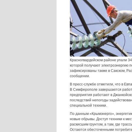
Красногвардейском районе упали 34
которой получают электроэнергию 
зафиксированы также в Сакском, Ра
сообщении.
В пресс-службе отметили, что в Ев
В Симферополе завершаются работы
предприятия работают в Джанкойско
последствий непогоды задействован
специальной техники.
По данным «Крымэнерго», энергети
новые обрывы. Доступ техники к ме
раскисшим грунтом, а там, где трас
Остаются обесточенными потребители