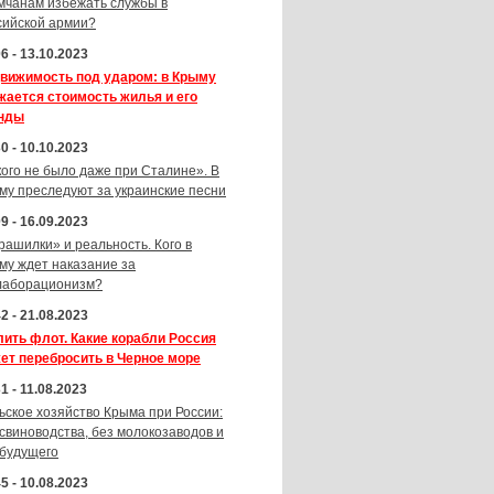
мчанам избежать службы в
сийской армии?
6 - 13.10.2023
вижимость под ударом: в Крыму
жается стоимость жилья и его
нды
0 - 10.10.2023
кого не было даже при Сталине». В
му преследуют за украинские песни
9 - 16.09.2023
рашилки» и реальность. Кого в
му ждет наказание за
лаборационизм?
2 - 21.08.2023
лить флот. Какие корабли Россия
ет перебросить в Черное море
1 - 11.08.2023
ьское хозяйство Крыма при России:
 свиноводства, без молокозаводов и
 будущего
5 - 10.08.2023