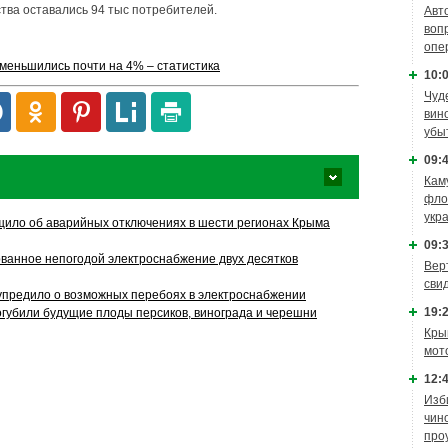
тва оставались 94 тыс потребителей.
Авт
воп
опе
меньшились почти на 4% – статистика
10:0
Чуд
вин
убы
09:4
Кам
фло
укр
ило об аварийных отключениях в шести регионах Крыма
09:3
ванное непогодой электроснабжение двух десятков
Вер
сви
предило о возможных перебоях в электроснабжении
19:2
губили будущие плоды персиков, винограда и черешни
Кры
мот
12:4
Изб
чин
про