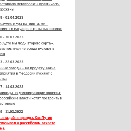
астополю мегапроекты практически
орожены
9 - 01.04.2023
безумие и ура-патриотизм» –
ивисты о ситуации в крымских школах
0 - 30.03.2023
к будто мы люди второго сорта».
ему крымчан не всегда пускают в
зию
3 - 22.03.2023
нные заводы – на продажу. Какие
дприятия в Феодосии пускают с
отка
7 - 14.03.2023
лиарды на долгоиграющие проекты:
 российские власти хотят построить в
астополе
9 - 11.03.2023
ь стадий неправды. Как Путин
сказывал о российском захвате
ма