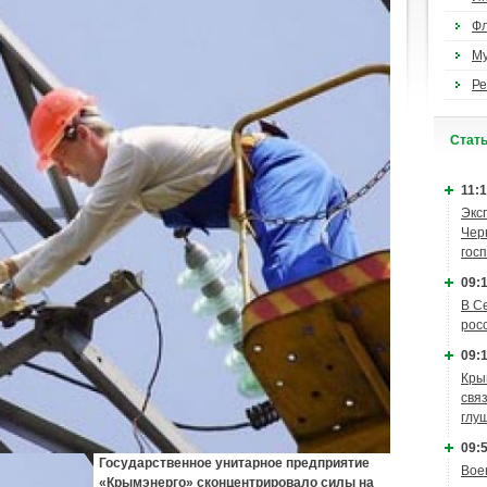
Ф
М
Ре
Cтат
11:1
Экс
Чер
гос
09:1
В С
рос
09:1
Кры
связ
глу
09:5
Государственное унитарное предприятие
Вое
«Крымэнерго» сконцентрировало силы на