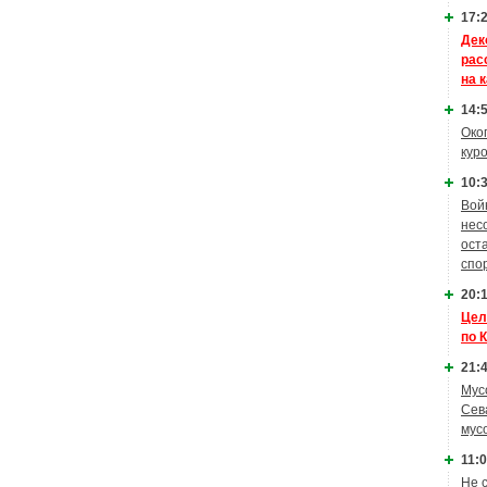
17:2
Дек
рас
на 
14:5
Око
кур
10:3
Вой
нес
ост
спо
20:1
Цел
по 
21:4
Мус
Сев
мус
11:0
Не 