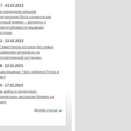
7 - 03.03.2023
и очередном сильном
летрясении Ялта сложится как
точный домик» – эксперты о
смоустойчивости крымских
остроек
2 - 22.02.2023
 Севастополь остался без новых
сажирских катеров из-за
ополитической ситуации»
8 - 22.02.2023
ьма крымчан: Чего добился Путин в
му?
4 - 17.02.2023
м, война и «культурно-
орическая» экспансия Кремля на
аину
Другие статьи