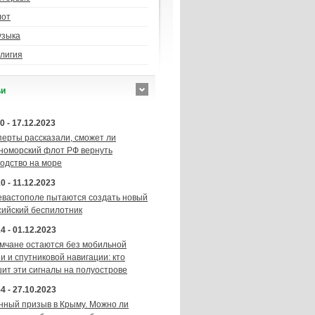
лот
узыка
лигия
ьи
0 - 17.12.2023
перты рассказали, сможет ли
номорский флот РФ вернуть
подство на море
0 - 11.12.2023
евастополе пытаются создать новый
сийский беспилотник
4 - 01.12.2023
мчане остаются без мобильной
и и спутниковой навигации: кто
шит эти сигналы на полуострове
4 - 27.10.2023
нный призыв в Крыму. Можно ли