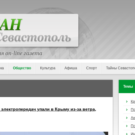
ка
Общество
Культура
Афиша
Спорт
Тайны Севастоп
Темы
К
электропередач упали в Крыму из-за ветра,
П
Ан
По
И