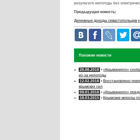
результате непогоды без электричес
Предыдущая новость:
Денежные доходы севастопольцев у
Похожие новости
26.06.2018
•
«Крымэнерго» сообщ
из-за непогоды
12.02.2018
•
Восстановлено прер
крымских сел
09.01.2018
•
«Крымэнерго» преду
18.03.2015
•
Крымские морозы по