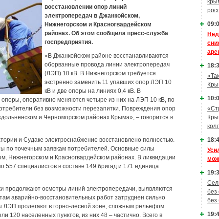
кры
восстановлении опор линий
рос
электропередач в Джанкойском,
09:0
Нижнегорском и Красногвардейском
районах. Об этом сообщила пресс-служба
Нед
госпредприятия.
сни
аре
«В Джанкойском районе восстанавливаются
оборванные провода линии электропередач
18:3
(ЛЭП) 10 кВ. В Нижнегорском требуется
«Та
экстренно заменить 11 упавших опор ЛЭП 10
Кры
кВ и две опоры на линиях 0,4 кВ. В
10:0
 опоры, оперативно меняются четыре из них на ЛЭП 10 кВ, по
потребители без возможности перезапитки. Повреждения опор
«Ст
здольненском и Черноморском районах Крыма», – говорится в
Кры
кол
патории и Судаке электроснабжение восстановлено полностью.
18:4
 по точечным заявкам потребителей. Основные силы
Уси
м, Нижнегорском и Красногвардейском районах. В ликвидации
мож
о 557 специалистов в составе 149 бригад и 171 единица
19:3
Сел
ки продолжают осмотры линий электропередачи, выявляются
без
стам аварийно-восстановительных работ затруднен сильно
без
сы ЛЭП пролегают в горно-лесной зоне, сложным рельефом.
19:4
 120 населенных пунктов, из них 48 – частично. Всего в