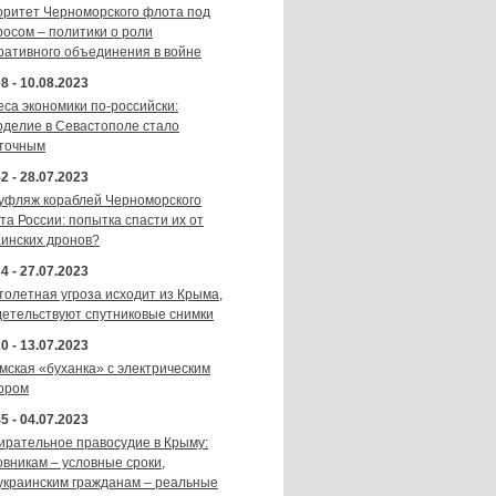
оритет Черноморского флота под
росом – политики о роли
ративного объединения в войне
8 - 10.08.2023
еса экономики по-российски:
оделие в Севастополе стало
точным
2 - 28.07.2023
уфляж кораблей Черноморского
та России: попытка спасти их от
аинских дронов?
4 - 27.07.2023
толетная угроза исходит из Крыма,
детельствуют спутниковые снимки
0 - 13.07.2023
мская «буханка» с электрическим
ором
5 - 04.07.2023
ирательное правосудие в Крыму:
овникам – условные сроки,
украинским гражданам – реальные