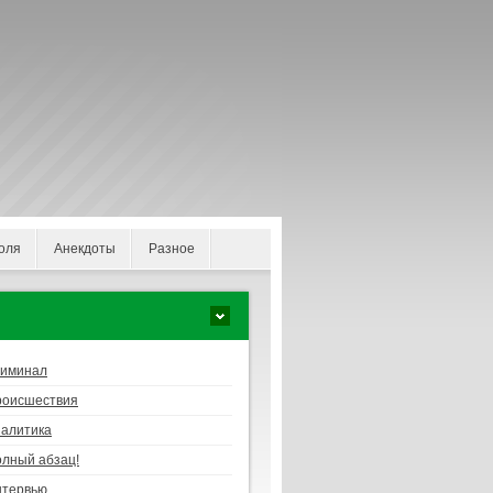
оля
Анекдоты
Разное
риминал
роисшествия
алитика
лный абзац!
нтервью