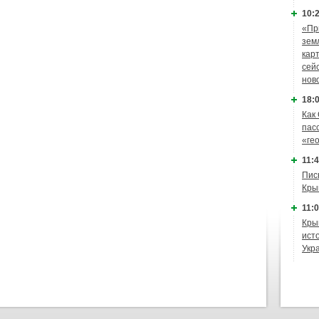
10:2
«Пр
зем
кар
сей
нов
18:0
Как
пас
«ге
11:4
Пис
Кры
11:0
Кры
ист
Укр