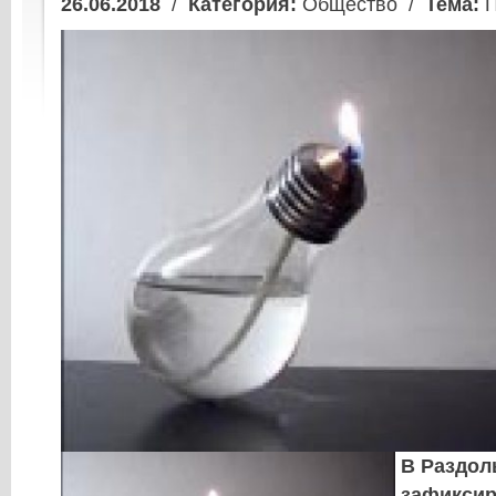
26.06.2018
/
Категория:
Общество /
Тема:
П
В Раздол
зафиксир