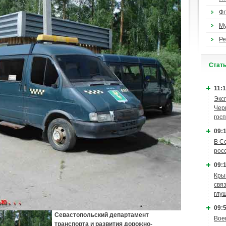
Ф
М
Ре
Cтат
11:1
Экс
Чер
гос
09:1
В С
рос
09:1
Кры
связ
глу
09:5
Севастопольский департамент
Вое
транспорта и развития дорожно-