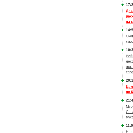
17:2
Дек
рас
на 
14:5
Око
кур
10:3
Вой
нес
ост
спо
20:1
Цел
по 
21:4
Мус
Сев
мус
11:0
Не 