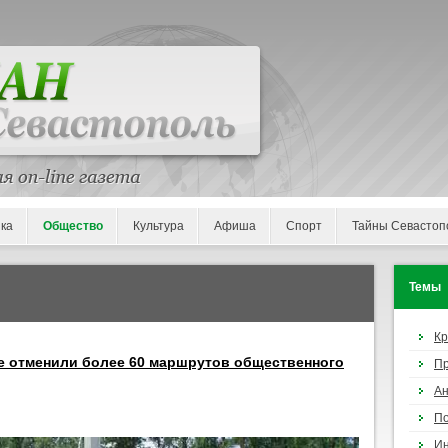
ка
Общество
Культура
Афиша
Спорт
Тайны Севастоп
Темы
К
ле отменили более 60 маршрутов общественного
П
Ан
По
И