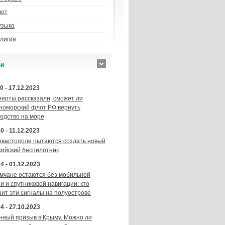
лот
узыка
лигия
ьи
0 - 17.12.2023
перты рассказали, сможет ли
номорский флот РФ вернуть
подство на море
0 - 11.12.2023
евастополе пытаются создать новый
сийский беспилотник
4 - 01.12.2023
мчане остаются без мобильной
и и спутниковой навигации: кто
шит эти сигналы на полуострове
4 - 27.10.2023
нный призыв в Крыму. Можно ли