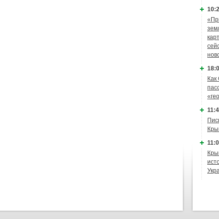
10:2
«Пр
зем
кар
сей
нов
18:0
Как
пас
«ге
11:4
Пис
Кры
11:0
Кры
ист
Укр