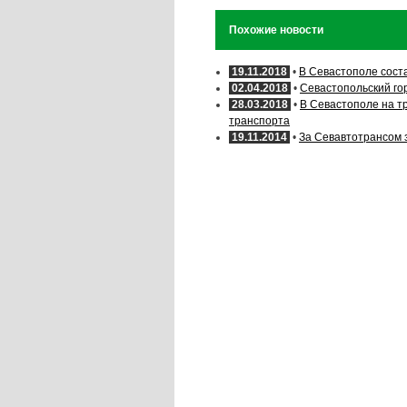
Похожие новости
19.11.2018
•
В Севастополе сост
02.04.2018
•
Севастопольский го
28.03.2018
•
В Севастополе на т
транспорта
19.11.2014
•
За Севавтотрансом з