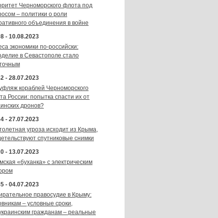
оритет Черноморского флота под
росом – политики о роли
ративного объединения в войне
8 - 10.08.2023
еса экономики по-российски:
оделие в Севастополе стало
точным
2 - 28.07.2023
уфляж кораблей Черноморского
та России: попытка спасти их от
аинских дронов?
4 - 27.07.2023
толетная угроза исходит из Крыма,
детельствуют спутниковые снимки
0 - 13.07.2023
мская «буханка» с электрическим
ором
5 - 04.07.2023
ирательное правосудие в Крыму:
овникам – условные сроки,
украинским гражданам – реальные