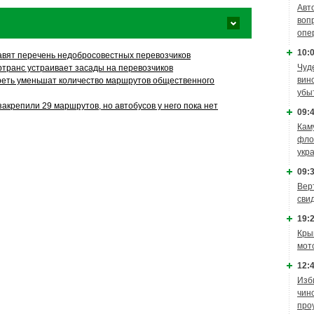
Авт
воп
опе
10:0
авят перечень недобросовестных перевозчиков
Чуд
ртранс устраивает засады на перевозчиков
вин
реть уменьшат количество маршрутов общественного
убы
акрепили 29 маршрутов, но автобусов у него пока нет
09:4
Кам
фло
укр
09:3
Вер
сви
19:2
Кры
мот
12:4
Изб
чин
про