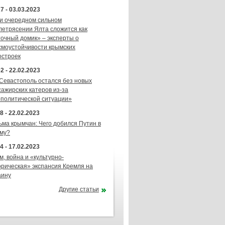
7 - 03.03.2023
и очередном сильном
летрясении Ялта сложится как
точный домик» – эксперты о
смоустойчивости крымских
остроек
2 - 22.02.2023
 Севастополь остался без новых
сажирских катеров из-за
ополитической ситуации»
8 - 22.02.2023
ьма крымчан: Чего добился Путин в
му?
4 - 17.02.2023
м, война и «культурно-
орическая» экспансия Кремля на
аину
Другие статьи