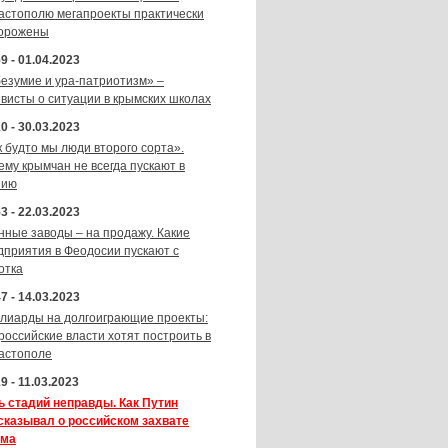
астополю мегапроекты практически
орожены
9 - 01.04.2023
безумие и ура-патриотизм» –
ивисты о ситуации в крымских школах
0 - 30.03.2023
к будто мы люди второго сорта».
ему крымчан не всегда пускают в
зию
3 - 22.03.2023
нные заводы – на продажу. Какие
дприятия в Феодосии пускают с
отка
7 - 14.03.2023
лиарды на долгоиграющие проекты:
 российские власти хотят построить в
астополе
9 - 11.03.2023
ь стадий неправды. Как Путин
сказывал о российском захвате
ма