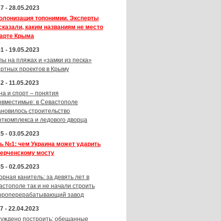
7 - 28.05.2023
олонизация топонимии. Эксперты
сказали, каким названиям не место
карте Крыма
1 - 19.05.2023
пы на пляжах и «замки из песка»
ортных проектов в Крыму
2 - 11.05.2023
на и спорт – понятия
овместимые: в Севастополе
ановилось строительство
рткомплекса и ледового дворца
5 - 03.05.2023
ь №1: чем Украина может ударить
Керченскому мосту
5 - 02.05.2023
орная канитель: за девять лет в
астополе так и не начали строить
ороперерабатывающий завод
7 - 22.04.2023
суждено построить: обещанные