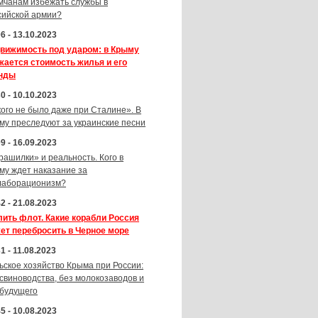
мчанам избежать службы в
сийской армии?
6 - 13.10.2023
вижимость под ударом: в Крыму
жается стоимость жилья и его
нды
0 - 10.10.2023
кого не было даже при Сталине». В
му преследуют за украинские песни
9 - 16.09.2023
рашилки» и реальность. Кого в
му ждет наказание за
лаборационизм?
2 - 21.08.2023
лить флот. Какие корабли Россия
ет перебросить в Черное море
1 - 11.08.2023
ьское хозяйство Крыма при России:
 свиноводства, без молокозаводов и
 будущего
5 - 10.08.2023