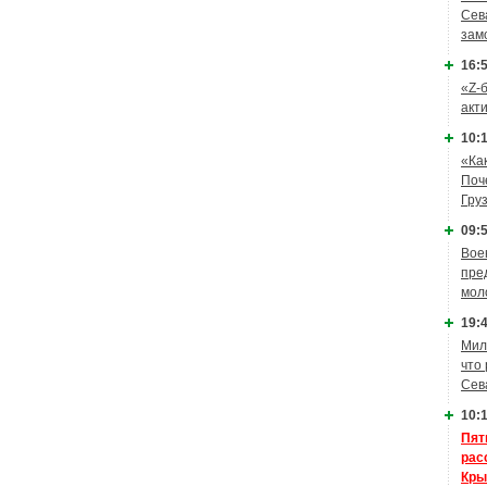
Сев
зам
16:5
«Z-
акт
10:1
«Ка
Поч
Гру
09:5
Вое
пре
мол
19:4
Мил
что
Сев
10:1
Пят
рас
Кры