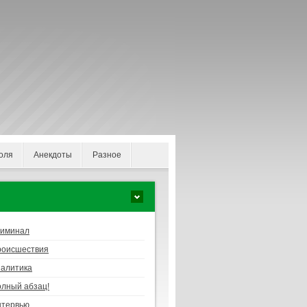
оля
Анекдоты
Разное
риминал
роисшествия
алитика
лный абзац!
нтервью