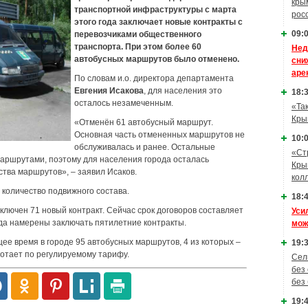
кры
транспортной инфраструктуры с марта
рос
этого года заключает новые контракты с
09:0
перевозчиками общественного
транспорта. При этом более 60
Нед
автобусных маршрутов было отменено.
сни
аре
По словам и.о. директора департамента
Евгения Исакова
, для населения это
18:3
осталось незамеченным.
«Та
Кры
«Отменён 61 автобусный маршрут.
Основная часть отмененных маршрутов не
10:0
обслуживалась и ранее. Остальные
«Ст
аршрутами, поэтому для населения города осталась
Кры
ства маршрутов», – заявил Исаков.
кол
и количество подвижного состава.
18:4
аключен 71 новый контракт. Сейчас срок договоров составляет
Уси
ода намерены заключать пятилетние контракты.
мож
ее время в городе 95 автобусных маршрутов, 4 из которых –
19:3
ботает по регулируемому тарифу.
Сел
без
без
19:4