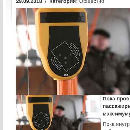
29.09.2018
/
Категория:
Общество
Пока проб
пассажиры
максимуму
Пока внутр