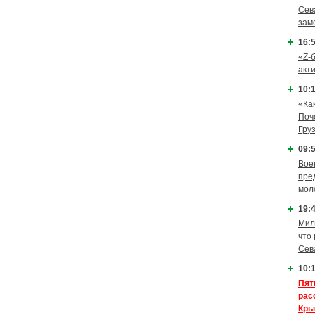
Сев
зам
16:5
«Z-
акт
10:1
«Ка
Поч
Гру
09:5
Вое
пре
мол
19:4
Мил
что
Сев
10:1
Пят
рас
Кры