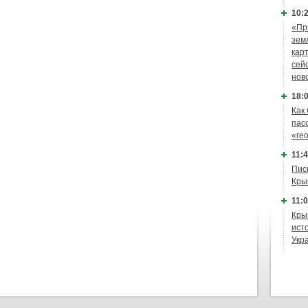
10:2
«Пр
зем
кар
сей
нов
18:0
Как
пас
«ге
11:4
Пис
Кры
11:0
Кры
ист
Укр