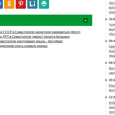
Авт
воп
опе
10:0
Чуд
вин
я СССР в Севастополе запретили парковаться (фото)
убы
о ДТП в Севастополе таксист попал в больницу
09:4
Севастополе разгуливают крысы - фотофакт
адиогорке опять сорвало причал
Кам
фло
укр
09:3
Вер
сви
19:2
Кры
мот
12:4
Изб
чин
про