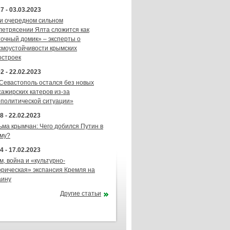
7 - 03.03.2023
и очередном сильном
летрясении Ялта сложится как
точный домик» – эксперты о
смоустойчивости крымских
остроек
2 - 22.02.2023
 Севастополь остался без новых
сажирских катеров из-за
ополитической ситуации»
8 - 22.02.2023
ьма крымчан: Чего добился Путин в
му?
4 - 17.02.2023
м, война и «культурно-
орическая» экспансия Кремля на
аину
Другие статьи