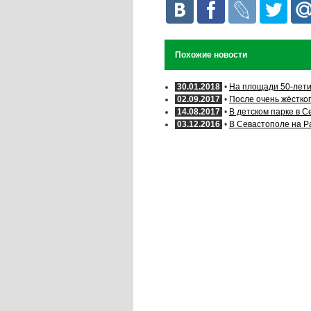
Похожие новости
30.01.2018
•
На площади 50-лети
02.09.2017
•
После очень жёстког
14.08.2017
•
В детском парке в 
03.12.2016
•
В Севастополе на Р