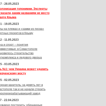
7 - 28.05.2023
олонизация топонимии. Эксперты
сказали, каким названиям не место
карте Крыма
1 - 19.05.2023
пы на пляжах и «замки из песка»
ортных проектов в Крыму
2 - 11.05.2023
на и спорт – понятия
овместимые: в Севастополе
ановилось строительство
рткомплекса и ледового дворца
5 - 03.05.2023
ь №1: чем Украина может ударить
Керченскому мосту
5 - 02.05.2023
орная канитель: за девять лет в
астополе так и не начали строить
ороперерабатывающий завод
7 - 22.04.2023
суждено построить: обещанные