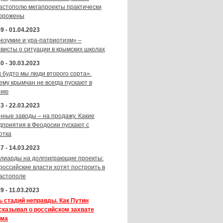
астополю мегапроекты практически
орожены
9 - 01.04.2023
безумие и ура-патриотизм» –
ивисты о ситуации в крымских школах
0 - 30.03.2023
к будто мы люди второго сорта».
ему крымчан не всегда пускают в
зию
3 - 22.03.2023
нные заводы – на продажу. Какие
дприятия в Феодосии пускают с
отка
7 - 14.03.2023
лиарды на долгоиграющие проекты:
 российские власти хотят построить в
астополе
9 - 11.03.2023
ь стадий неправды. Как Путин
сказывал о российском захвате
ма