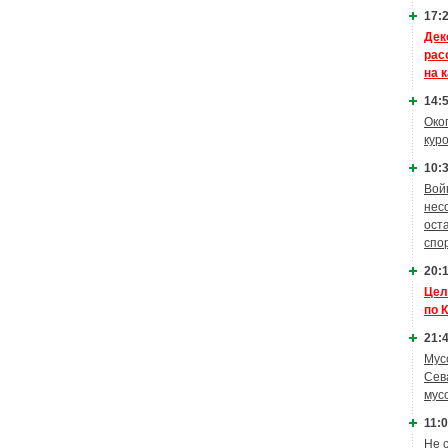
17:2
Дек
рас
на 
14:5
Око
кур
10:3
Вой
нес
ост
спо
20:1
Цел
по 
21:4
Мус
Сев
мус
11:0
Не 