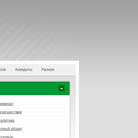
оля
Анекдоты
Разное
риминал
роисшествия
алитика
лный абзац!
нтервью