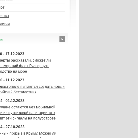
лот
узыка
лигия
ьи
0 - 17.12.2023
перты рассказали, сможет ли
номорский флот РФ вернуть
подство на море
0 - 11.12.2023
евастополе пытаются создать новый
сийский беспилотник
4 - 01.12.2023
мчане остаются без мобильной
и и спутниковой навигации: кто
шит эти сигналы на полуострове
4 - 27.10.2023
нный призыв в Крыму. Можно ли