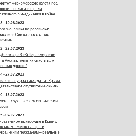
оритет Черноморского флота под
росом – политики о роли
ративного объединения в войне
8 - 10.08.2023
еса экономики по-российски:
оделие в Севастополе стало
точным
2 - 28.07.2023
уфляж кораблей Черноморского
та России: попытка спасти их от
аинских дронов?
4 - 27.07.2023
толетная угроза исходит из Крыма,
детельствуют спутниковые снимки
0 - 13.07.2023
мская «буханка» с электрическим
ором
5 - 04.07.2023
ирательное правосудие в Крыму:
овникам – условные сроки,
украинским гражданам – реальные