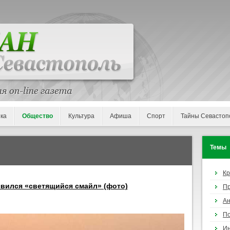
ка
Общество
Культура
Афиша
Спорт
Тайны Севастоп
Темы
К
явился «светящийся смайл» (фото)
П
Ан
По
И