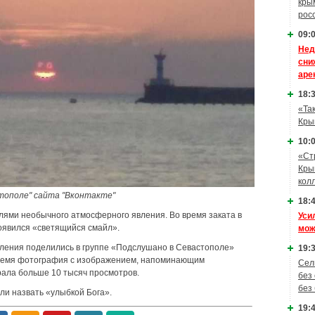
кры
рос
09:0
Нед
сни
аре
18:3
«Та
Кры
10:0
«Ст
Кры
кол
тополе" сайта "Вконтакте"
18:4
ями необычного атмосферного явления. Во время заката в
Уси
оявился «светящийся смайл».
мож
ления поделились в группе «Подслушано в Севастополе»
19:3
 время фотография с изображением, напоминающим
Сел
рала больше 10 тысяч просмотров.
без
без
ли назвать «улыбкой Бога».
19:4