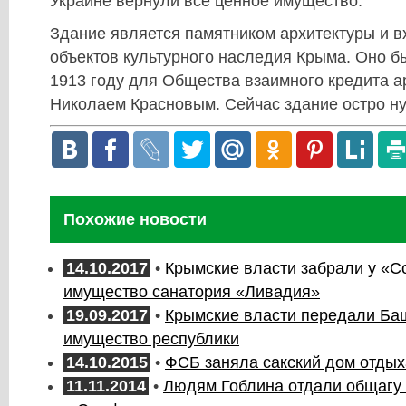
Украине вернули все ценное имущество.
Здание является памятником архитектуры и в
объектов культурного наследия Крыма. Оно б
1913 году для Общества взаимного кредита а
Николаем Красновым. Сейчас здание остро ну
Похожие новости
14.10.2017
•
Крымские власти забрали у «С
имущество санатория «Ливадия»
19.09.2017
•
Крымские власти передали Ба
имущество республики
14.10.2015
•
ФСБ заняла сакский дом отды
11.11.2014
•
Людям Гоблина отдали общагу 