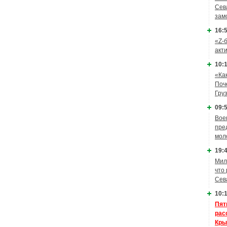
Сев
зам
16:5
«Z-
акт
10:1
«Ка
Поч
Гру
09:5
Вое
пре
мол
19:4
Мил
что
Сев
10:1
Пят
рас
Кры