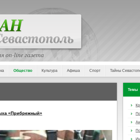
ка
Общество
Культура
Афиша
Спорт
Тайны Севастоп
Темы
К
дыха «Прибрежный»
П
Ан
По
И