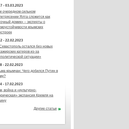
7 - 03.03.2023
и очередном сильном
летрясении Ялта сложится как
точный домик» – эксперты о
смоустойчивости крымских
остроек
2 - 22.02.2023
 Севастополь остался без новых
сажирских катеров из-за
ополитической ситуации»
8 - 22.02.2023
ьма крымчан: Чего добился Путин в
му?
4 - 17.02.2023
м, война и «культурно-
орическая» экспансия Кремля на
аину
Другие статьи