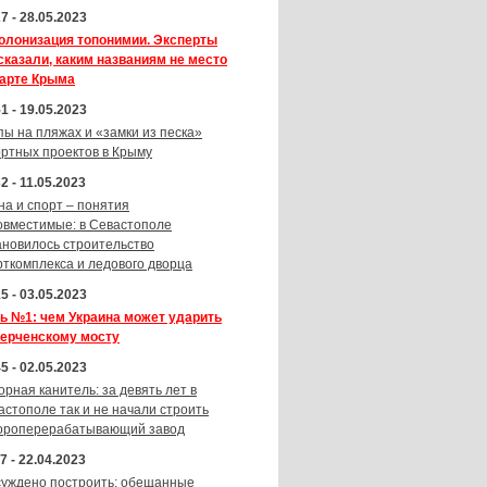
7 - 28.05.2023
олонизация топонимии. Эксперты
сказали, каким названиям не место
карте Крыма
1 - 19.05.2023
пы на пляжах и «замки из песка»
ортных проектов в Крыму
2 - 11.05.2023
на и спорт – понятия
овместимые: в Севастополе
ановилось строительство
рткомплекса и ледового дворца
5 - 03.05.2023
ь №1: чем Украина может ударить
Керченскому мосту
5 - 02.05.2023
орная канитель: за девять лет в
астополе так и не начали строить
ороперерабатывающий завод
7 - 22.04.2023
суждено построить: обещанные