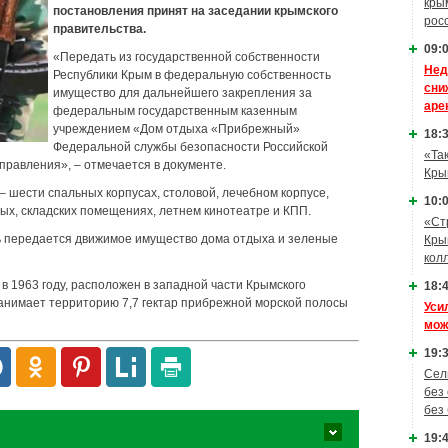
кры
постановления принят на заседании крымского
рос
правительства.
09:0
«Передать из государственной собственности
Нед
Республики Крым в федеральную собственность
сни
имущество для дальнейшего закрепления за
аре
федеральным государственным казенным
учреждением «Дом отдыха «Прибрежный»
18:3
Федеральной службы безопасности Российской
«Та
правления», – отмечается в документе.
Кры
– шести спальных корпусах, столовой, лечебном корпусе,
10:0
ных, складских помещениях, летнем кинотеатре и КПП.
«Ст
ь передается движимое имущество дома отдыха и зеленые
Кры
кол
 1963 году, расположен в западной части Крымского
18:4
 занимает территорию 7,7 гектар прибрежной морской полосы
Уси
мож
19:3
Сел
без
без
19:4