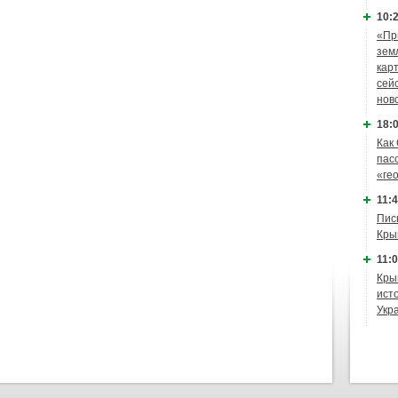
10:2
«Пр
зем
кар
сей
нов
18:0
Как
пас
«ге
11:4
Пис
Кры
11:0
Кры
ист
Укр