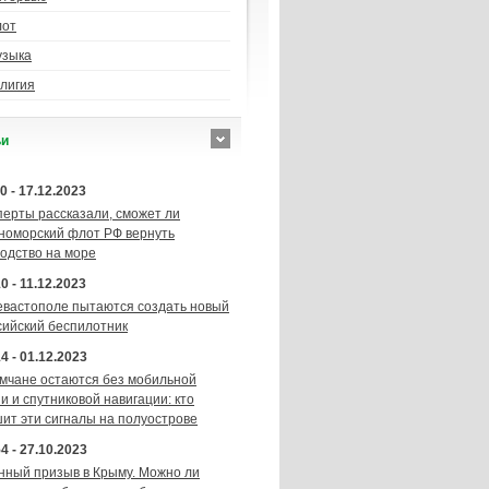
лот
узыка
лигия
ьи
0 - 17.12.2023
перты рассказали, сможет ли
номорский флот РФ вернуть
подство на море
0 - 11.12.2023
евастополе пытаются создать новый
сийский беспилотник
4 - 01.12.2023
мчане остаются без мобильной
и и спутниковой навигации: кто
шит эти сигналы на полуострове
4 - 27.10.2023
нный призыв в Крыму. Можно ли