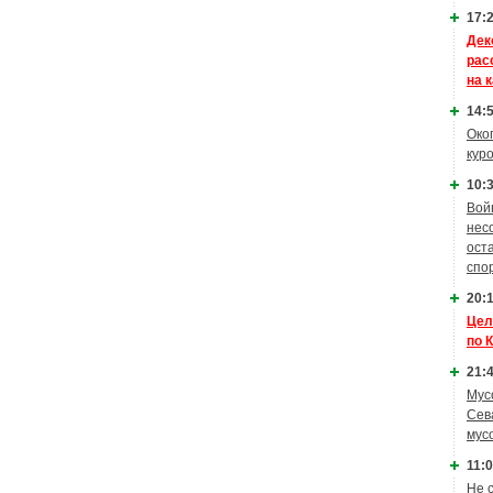
17:2
Дек
рас
на 
14:5
Око
кур
10:3
Вой
нес
ост
спо
20:1
Цел
по 
21:4
Мус
Сев
мус
11:0
Не 