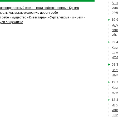
Авт
воп
лезнодорожный вокзал стал собственностью Крыма
опе
ирать Крымскую железную дорогу себе
 себе имущество «Киевстара», «Укртелекома» и «Веги»
10:0
ули общежитие
Чуд
вин
убы
09:4
Кам
фло
укр
09:3
Вер
сви
19:2
Кры
мот
12:4
Изб
чин
про