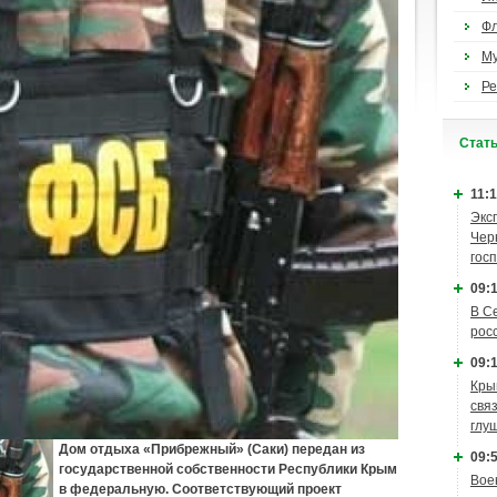
Ф
М
Ре
Cтат
11:1
Экс
Чер
гос
09:1
В С
рос
09:1
Кры
связ
глу
Дом отдыха «Прибрежный» (Саки) передан из
09:5
государственной собственности Республики Крым
Вое
в федеральную. Соответствующий проект