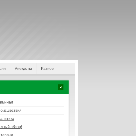
оля
Анекдоты
Разное
риминал
роисшествия
алитика
лный абзац!
нтервью