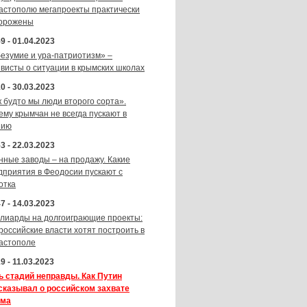
астополю мегапроекты практически
орожены
9 - 01.04.2023
безумие и ура-патриотизм» –
ивисты о ситуации в крымских школах
0 - 30.03.2023
к будто мы люди второго сорта».
ему крымчан не всегда пускают в
зию
3 - 22.03.2023
нные заводы – на продажу. Какие
дприятия в Феодосии пускают с
отка
7 - 14.03.2023
лиарды на долгоиграющие проекты:
 российские власти хотят построить в
астополе
9 - 11.03.2023
ь стадий неправды. Как Путин
сказывал о российском захвате
ма