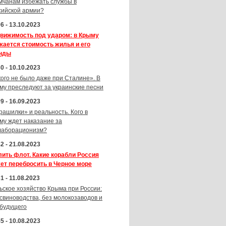
мчанам избежать службы в
сийской армии?
6 - 13.10.2023
вижимость под ударом: в Крыму
жается стоимость жилья и его
нды
0 - 10.10.2023
кого не было даже при Сталине». В
му преследуют за украинские песни
9 - 16.09.2023
рашилки» и реальность. Кого в
му ждет наказание за
лаборационизм?
2 - 21.08.2023
лить флот. Какие корабли Россия
ет перебросить в Черное море
1 - 11.08.2023
ьское хозяйство Крыма при России:
 свиноводства, без молокозаводов и
 будущего
5 - 10.08.2023