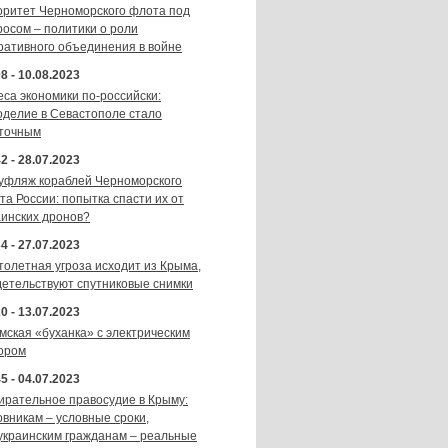
оритет Черноморского флота под
росом – политики о роли
ративного объединения в войне
8 - 10.08.2023
еса экономики по-российски:
оделие в Севастополе стало
точным
2 - 28.07.2023
уфляж кораблей Черноморского
та России: попытка спасти их от
аинских дронов?
4 - 27.07.2023
толетная угроза исходит из Крыма,
детельствуют спутниковые снимки
0 - 13.07.2023
мская «буханка» с электрическим
ором
5 - 04.07.2023
ирательное правосудие в Крыму:
овникам – условные сроки,
украинским гражданам – реальные