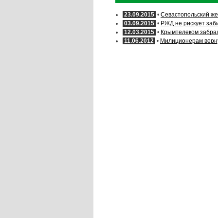
23.09.2015
•
Севастопольский же
03.09.2015
•
РЖД не рискует заб
12.03.2015
•
Крымтелеком забрал
11.06.2012
•
Милиционерам верн