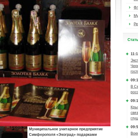
Ф
М
Ре
Cтат
11:1
Экс
Чер
гос
09:1
В С
рос
09:1
Кры
связ
глу
09:5
Муниципальное унитарное предприятие
Вое
Симферополя «Экоград» подарками