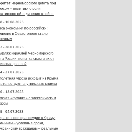
оритет Черноморского флота под
росом – политики о роли
ративного объединения в войне
8 - 10.08.2023
еса экономики по-российски:
оделие в Севастополе стало
точным
2 - 28.07.2023
уфляж кораблей Черноморского
та России: попытка спасти их от
аинских дронов?
4 - 27.07.2023
толетная угроза исходит из Крыма,
детельствуют спутниковые снимки
0 - 13.07.2023
мская «буханка» с электрическим
ором
5 - 04.07.2023
ирательное правосудие в Крыму:
овникам – условные сроки,
украинским гражданам – реальные