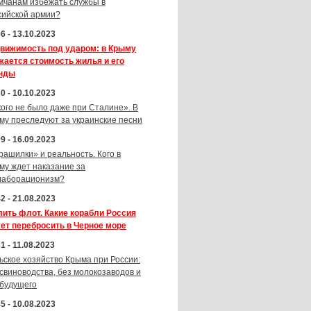
мчанам избежать службы в
сийской армии?
6 - 13.10.2023
вижимость под ударом: в Крыму
жается стоимость жилья и его
нды
0 - 10.10.2023
кого не было даже при Сталине». В
му преследуют за украинские песни
9 - 16.09.2023
рашилки» и реальность. Кого в
му ждет наказание за
лаборационизм?
2 - 21.08.2023
лить флот. Какие корабли Россия
ет перебросить в Черное море
1 - 11.08.2023
ьское хозяйство Крыма при России:
 свиноводства, без молокозаводов и
 будущего
5 - 10.08.2023