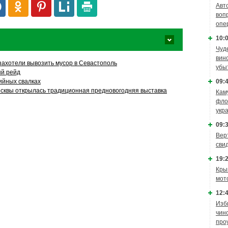
Авт
воп
опе
10:0
Чуд
вин
захотели вывозить мусор в Севастополь
убы
й рейд
09:4
ийных свалках
осквы открылась традиционная предновогодняя выставка
Кам
фло
укр
09:3
Вер
сви
19:2
Кры
мот
12:4
Изб
чин
про