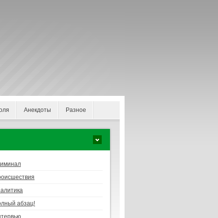
оля
Анекдоты
Разное
риминал
роисшествия
алитика
лный абзац!
нтервью