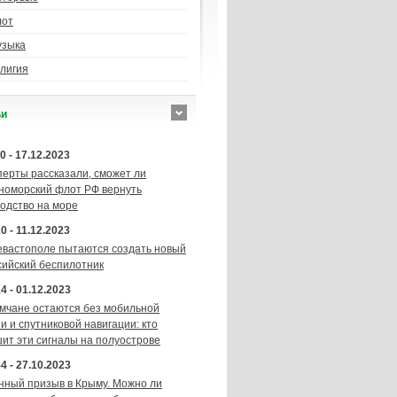
лот
узыка
лигия
ьи
0 - 17.12.2023
перты рассказали, сможет ли
номорский флот РФ вернуть
подство на море
0 - 11.12.2023
евастополе пытаются создать новый
сийский беспилотник
4 - 01.12.2023
мчане остаются без мобильной
и и спутниковой навигации: кто
шит эти сигналы на полуострове
4 - 27.10.2023
нный призыв в Крыму. Можно ли