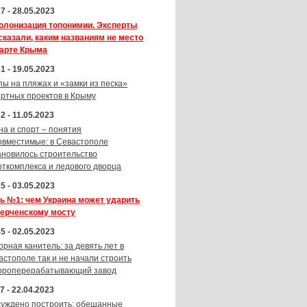
7 - 28.05.2023
олонизация топонимии. Эксперты
сказали, каким названиям не место
карте Крыма
1 - 19.05.2023
пы на пляжах и «замки из песка»
ортных проектов в Крыму
2 - 11.05.2023
на и спорт – понятия
овместимые: в Севастополе
ановилось строительство
рткомплекса и ледового дворца
5 - 03.05.2023
ь №1: чем Украина может ударить
Керченскому мосту
5 - 02.05.2023
орная канитель: за девять лет в
астополе так и не начали строить
ороперерабатывающий завод
7 - 22.04.2023
суждено построить: обещанные