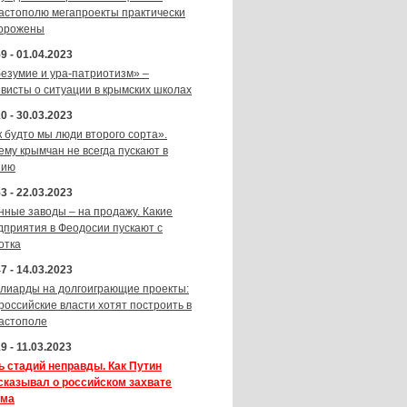
астополю мегапроекты практически
орожены
9 - 01.04.2023
безумие и ура-патриотизм» –
ивисты о ситуации в крымских школах
0 - 30.03.2023
к будто мы люди второго сорта».
ему крымчан не всегда пускают в
зию
3 - 22.03.2023
нные заводы – на продажу. Какие
дприятия в Феодосии пускают с
отка
7 - 14.03.2023
лиарды на долгоиграющие проекты:
 российские власти хотят построить в
астополе
9 - 11.03.2023
ь стадий неправды. Как Путин
сказывал о российском захвате
ма