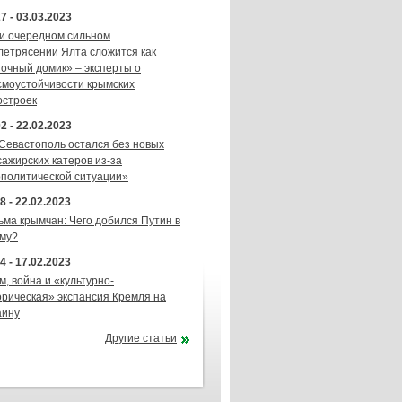
7 - 03.03.2023
и очередном сильном
летрясении Ялта сложится как
точный домик» – эксперты о
смоустойчивости крымских
остроек
2 - 22.02.2023
 Севастополь остался без новых
сажирских катеров из-за
ополитической ситуации»
8 - 22.02.2023
ьма крымчан: Чего добился Путин в
му?
4 - 17.02.2023
м, война и «культурно-
орическая» экспансия Кремля на
аину
Другие статьи