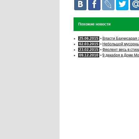
Похожие новости
25.06.2015
•
Власти Бахчисарая 
02.03.2015
•
Небольшой мусорны
23.02.2015
•
Фиолент весь в стих
09.12.2010
•
9 декабря в Доме М