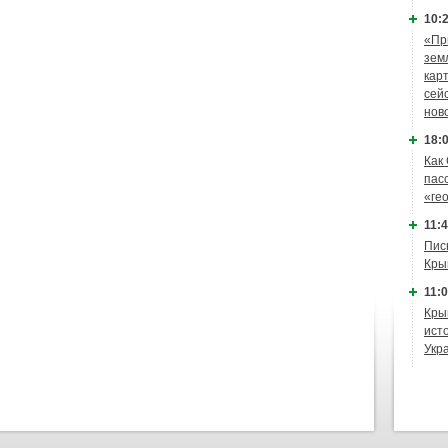
10:2
«Пр
зем
кар
сей
нов
18:0
Как
пас
«ге
11:4
Пис
Кры
11:0
Кры
ист
Укр