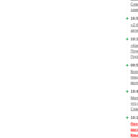
Сев
зам
16:5
«Z-
акт
10:1
«Ка
Поч
Гру
09:5
Вое
пре
мол
19:4
Мил
что
Сев
10:1
Пят
рас
Кры