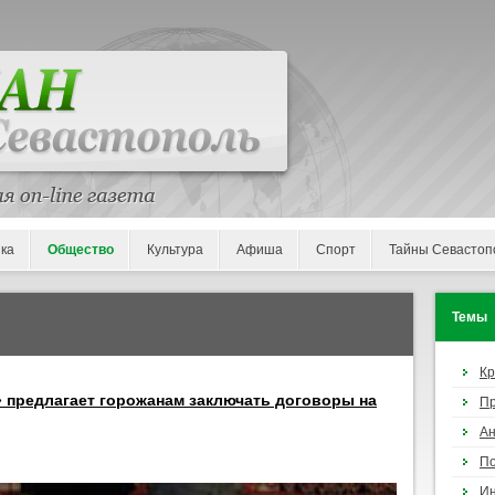
ка
Общество
Культура
Афиша
Спорт
Тайны Севастоп
Темы
К
 предлагает горожанам заключать договоры на
П
Ан
По
И