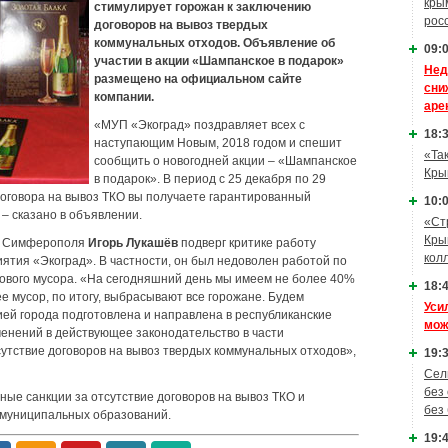
кры
стимулирует горожан к заключению
рос
договоров на вывоз твердых
коммунальных отходов. Объявление об
09:0
участии в акции «Шампанское в подарок»
Нед
размещено на официальном сайте
сни
компании.
аре
«МУП «Экоград» поздравляет всех с
18:3
наступающим Новым, 2018 годом и спешит
«Та
сообщить о новогодней акции – «Шампанское
Кры
в подарок». В период с 25 декабря по 29
договора на вывоз ТКО вы получаете гарантированный
10:0
– сказано в объявлении.
«Ст
Кры
и Симферополя
Игорь Лукашёв
подверг критике работу
кол
ятия «Экоград». В частности, он был недоволен работой по
ового мусора. «На сегодняшний день мы имеем не более 40%
18:4
е мусор, по итогу, выбрасывают все горожане. Будем
Уси
ей города подготовлена и направлена в республиканские
мож
енений в действующее законодательство в части
сутствие договоров на вывоз твердых коммунальных отходов»,
19:3
Сел
без
е санкции за отсутствие договоров на вывоз ТКО и
без
 муниципальных образований.
19:4