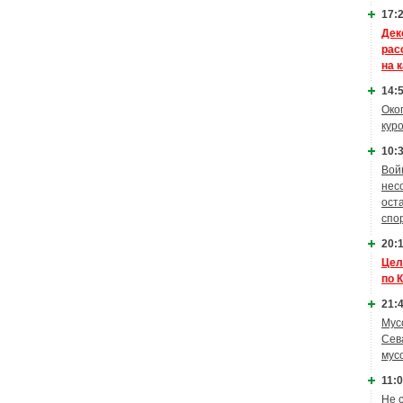
17:2
Дек
рас
на 
14:5
Око
кур
10:3
Вой
нес
ост
спо
20:1
Цел
по 
21:4
Мус
Сев
мус
11:0
Не 