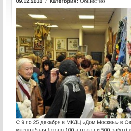
09.12.2010
/
Категория:
Общество
С 9 по 25 декабря в
МКДЦ «Дом Москвы» в Се
масштабная (около 100 авторов и 500 работ) 