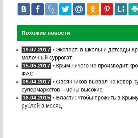
Похожие новости
19.07.2017
•
Эксперт: в школы и детсады К
молочный суррогат
15.05.2017
•
Крым ничего не производит кро
ФАС
06.04.2017
•
Овсянников вызвал на ковер р
супермаркетов – цены высокие
18.04.2015
•
Власти: чтобы прожить в Крым
рублей в месяц