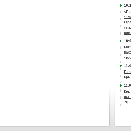
10:2
«Пр
зем
кар
сей
нов
18:0
Как
пас
«ге
11:4
Пис
Кры
11:0
Кры
ист
Укр