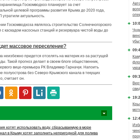
Авт
охранилища Госкомводхоз планирует за счет
воп
альной целевой программы развития Крыма до 2020 года,
опе
П утратили актуальность.
10:0
ии Госкомводхоза являлось строительство Солнечногорского
Чуд
 с каскадом насосных станций и резервуара чистой воды до
вин
убы
дет массовое переселение?
09:4
а неизбежно придется отселять на материк из-за растущей
Кам
ды. Такой прогноз делает в своем блоге общественник,
фло
рвого вице-премьера РК Владимир Гарначук. Напоить
укр
 полуострова без Северо-Крымского канала в текущих
09:3
, считает он.
Вер
сви
19:2
Кры
мот
12:4
Изб
ия хотят использовать воду, сбрасываемую в море
чин
нал в Крыму хотят заполнить непригодной для полива
про