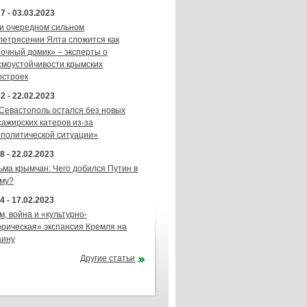
7 - 03.03.2023
и очередном сильном
летрясении Ялта сложится как
точный домик» – эксперты о
смоустойчивости крымских
остроек
2 - 22.02.2023
 Севастополь остался без новых
сажирских катеров из-за
ополитической ситуации»
8 - 22.02.2023
ьма крымчан: Чего добился Путин в
му?
4 - 17.02.2023
м, война и «культурно-
орическая» экспансия Кремля на
аину
Другие статьи