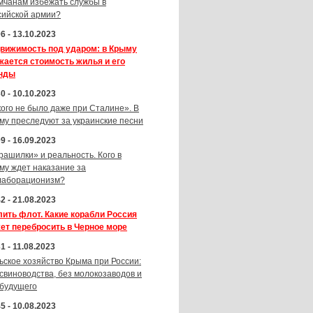
мчанам избежать службы в
сийской армии?
6 - 13.10.2023
вижимость под ударом: в Крыму
жается стоимость жилья и его
нды
0 - 10.10.2023
кого не было даже при Сталине». В
му преследуют за украинские песни
9 - 16.09.2023
рашилки» и реальность. Кого в
му ждет наказание за
лаборационизм?
2 - 21.08.2023
лить флот. Какие корабли Россия
ет перебросить в Черное море
1 - 11.08.2023
ьское хозяйство Крыма при России:
 свиноводства, без молокозаводов и
 будущего
5 - 10.08.2023