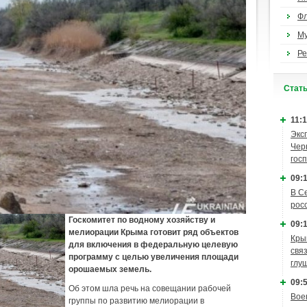
Ф
М
Ре
Cтат
11:1
Экс
Чер
гос
09:1
В С
рос
Госкомитет по водному хозяйству и
09:1
мелиорации Крыма готовит ряд объектов
Кры
для включения в федеральную целевую
связ
программу с целью увеличения площади
глу
орошаемых земель.
09:5
Об этом шла речь на совещании рабочей
Вое
группы по развитию мелиорации в