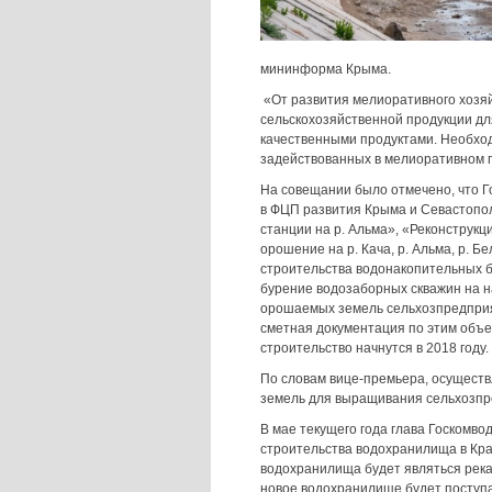
мининформа Крыма.
«От развития мелиоративного хозяй
сельскохозяйственной продукции дл
качественными продуктами. Необход
задействованных в мелиоративном п
На совещании было отмечено, что Г
в ФЦП развития Крыма и Севастопол
станции на р. Альма», «Реконструкц
орошение на р. Кача, р. Альма, р. Б
строительства водонакопительных б
бурение водозаборных скважин на на
орошаемых земель сельхозпредприя
сметная документация по этим объек
строительство начнутся в 2018 году.
По словам вице-премьера, осущест
земель для выращивания сельхозпр
В мае текущего года глава Госкомво
строительства водохранилища в Кр
водохранилища будет являться река
новое водохранилище будет поступа