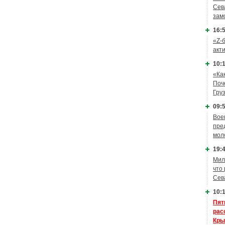
Сев
зам
16:5
«Z-
акт
10:1
«Ка
Поч
Гру
09:5
Вое
пре
мол
19:4
Мил
что
Сев
10:1
Пят
рас
Кры