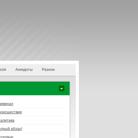
оля
Анекдоты
Разное
риминал
роисшествия
алитика
лный абзац!
нтервью