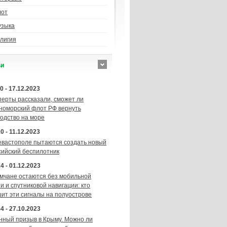
лот
узыка
лигия
ьи
0 - 17.12.2023
перты рассказали, сможет ли
номорский флот РФ вернуть
подство на море
0 - 11.12.2023
евастополе пытаются создать новый
сийский беспилотник
4 - 01.12.2023
мчане остаются без мобильной
и и спутниковой навигации: кто
шит эти сигналы на полуострове
4 - 27.10.2023
нный призыв в Крыму. Можно ли