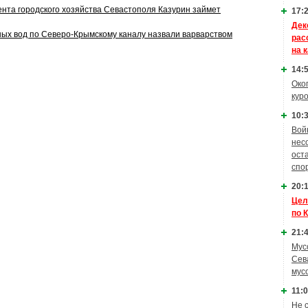
нта городского хозяйства Севастополя Казурин займет
17:2
Дек
ых вод по Северо-Крымскому каналу назвали варварством
рас
на 
14:5
Око
кур
10:3
Вой
нес
ост
спо
20:1
Цел
по 
21:4
Мус
Сев
мус
11:0
Не 