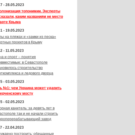
7 - 28.05.2023
олонизация топонимии. Эксперты
сказали, каким названиям не место
карте Крыма
1 - 19.05.2023
пы на пляжах и «замки из песка»
ортных проектов в Крыму
2 - 11.05.2023
на и спорт – понятия
овместимые: в Севастополе
ановилось строительство
рткомплекса и ледового дворца
5 - 03.05.2023
ь №1: чем Украина может ударить
Керченскому мосту
5 - 02.05.2023
орная канитель: за девять лет в
астополе так и не начали строить
ороперерабатывающий завод
7 - 22.04.2023
суждено построить: обещанные