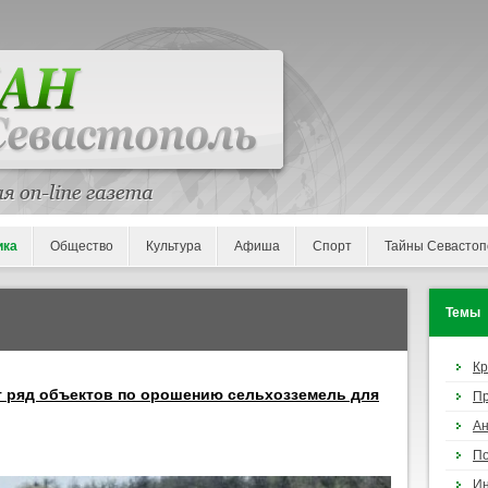
ика
Общество
Культура
Афиша
Спорт
Тайны Севастоп
Темы
К
 ряд объектов по орошению сельхозземель для
П
Ан
По
И