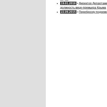
19.01.2016
•
Директор Департаме
должность вице-премьера Крыма
22.09.2015
•
Переброску подземн