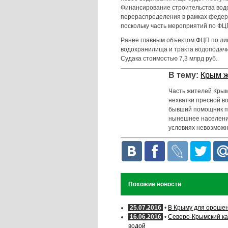
Финансирование строительства вод
перераспределения в рамках федер
поскольку часть мероприятий по ФЦ
Ранее главным объектом ФЦП по лин
водохранилища и тракта водоподачи
Судака стоимостью 7,3 млрд руб.
В тему:
Крым ж
Часть жителей Крым
нехватки пресной во
бывший помощник пе
нынешнее население
условиях невозможно
Похожие новости
25.07.2016
•
В Крыму для орошен
16.06.2016
•
Северо-Крымский ка
водой