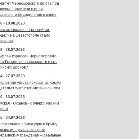
оритет Черноморского флота под
росом – политики о роли
ративного объединения в войне
8 - 10.08.2023
еса экономики по-российски:
оделие в Севастополе стало
точным
2 - 28.07.2023
уфляж кораблей Черноморского
та России: попытка спасти их от
аинских дронов?
4 - 27.07.2023
толетная угроза исходит из Крыма,
детельствуют спутниковые снимки
0 - 13.07.2023
мская «буханка» с электрическим
ором
5 - 04.07.2023
ирательное правосудие в Крыму:
овникам – условные сроки,
украинским гражданам – реальные