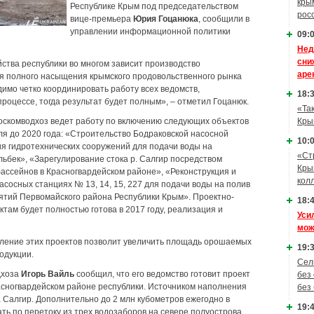
кры
Республике Крым под председательством
рос
вице-премьера
Юрия Гоцанюка
, сообщили в
управлении информационной политики
09:0
Нед
сни
ства республики во многом зависит производство
аре
я полного насыщения крымского продовольственного рынка
имо четко координировать работу всех ведомств,
18:3
роцессе, тогда результат будет полным», – отметил Гоцанюк.
«Та
Кры
оскомводхоз ведет работу по включению следующих объектов
я до 2020 года: «Строительство Бодраковской насосной
10:0
ия гидротехнических сооружений для подачи воды на
«Ст
ельбек», «Зарегулирование стока р. Салгир посредством
Кры
ассейнов в Красногвардейском районе», «Реконструкция и
кол
сосных станциях № 13, 14, 15, 227 для подачи воды на полив
тий Первомайского района Республики Крым». Проектно-
18:4
там будет полностью готова в 2017 году, реализация и
Уси
мож
вление этих проектов позволит увеличить площадь орошаемых
19:3
одукции.
Сел
дхоза
Игорь Вайль
сообщил, что его ведомство готовит проект
без
асногвардейском районе республики. Источником наполнения
без
 Салгир. Дополнительно до 2 млн кубометров ежегодно в
19:4
ть по перетоку из трех водозаборов на севере полуострова.