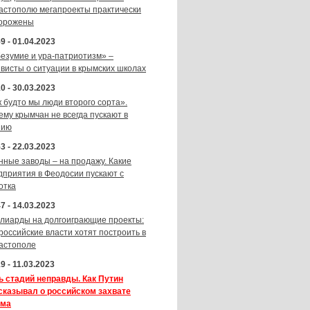
астополю мегапроекты практически
орожены
9 - 01.04.2023
безумие и ура-патриотизм» –
ивисты о ситуации в крымских школах
0 - 30.03.2023
к будто мы люди второго сорта».
ему крымчан не всегда пускают в
зию
3 - 22.03.2023
нные заводы – на продажу. Какие
дприятия в Феодосии пускают с
отка
7 - 14.03.2023
лиарды на долгоиграющие проекты:
 российские власти хотят построить в
астополе
9 - 11.03.2023
ь стадий неправды. Как Путин
сказывал о российском захвате
ма