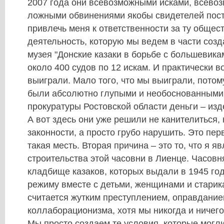
2007 года они всевозможными исками, всево
ложными обвинениями якобы свидетелей пост
привлечь меня к ответственности за ту обще
деятельность, которую мы ведем в части соз
музея "Донские казаки в борьбе с большевик
около 400 судов по 12 искам. И практически в
выиграли. Мало того, что мы выиграли, потом
были абсолютно глупыми и необоснованными,
прокуратуры Ростовской области деньги – изд
А вот здесь они уже решили не канителиться,
законности, а просто грубо нарушить. Это пер
такая месть. Вторая причина – это то, что я 
строительства этой часовни в Лиенце. Часовн
кладбище казаков, которых выдали в 1945 го
режиму вместе с детьми, женщинами и старика
считается жутким преступлением, оправдани
коллаборационизма, хотя мы никогда и ничег
Мы просто создаем те условия, которые могли