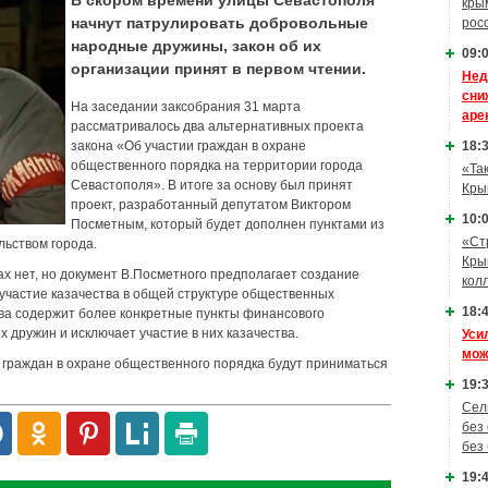
В скором времени улицы Севастополя
кры
начнут патрулировать добровольные
рос
народные дружины, закон об их
09:0
организации принят в первом чтении.
Нед
сни
На заседании заксобрания 31 марта
аре
рассматривалось два альтернативных проекта
18:3
закона «Об участии граждан в охране
общественного порядка на территории города
«Та
Севастополя». В итоге за основу был принят
Кры
проект, разработанный депутатом Виктором
10:0
Посметным, который будет дополнен пунктами из
«Ст
льством города.
Кры
х нет, но документ В.Посметного предполагает создание
кол
 участие казачества в общей структуре общественных
18:4
ва содержит более конкретные пункты финансового
 дружин и исключает участие в них казачества.
Уси
мож
и граждан в охране общественного порядка будут приниматься
19:3
Сел
без
без
19:4