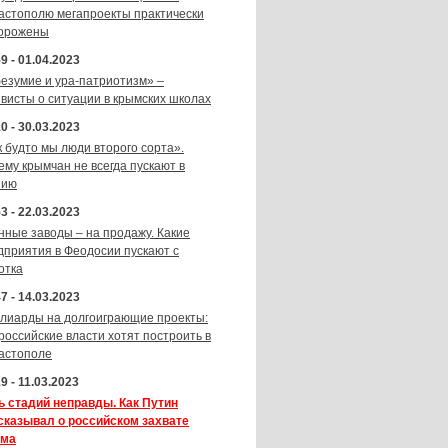
астополю мегапроекты практически
орожены
9 - 01.04.2023
безумие и ура-патриотизм» –
ивисты о ситуации в крымских школах
0 - 30.03.2023
к будто мы люди второго сорта».
ему крымчан не всегда пускают в
зию
3 - 22.03.2023
нные заводы – на продажу. Какие
дприятия в Феодосии пускают с
отка
7 - 14.03.2023
лиарды на долгоиграющие проекты:
 российские власти хотят построить в
астополе
9 - 11.03.2023
ь стадий неправды. Как Путин
сказывал о российском захвате
ма