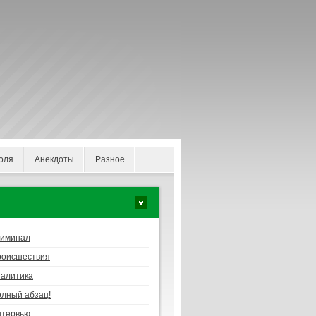
оля
Анекдоты
Разное
риминал
роисшествия
алитика
лный абзац!
нтервью