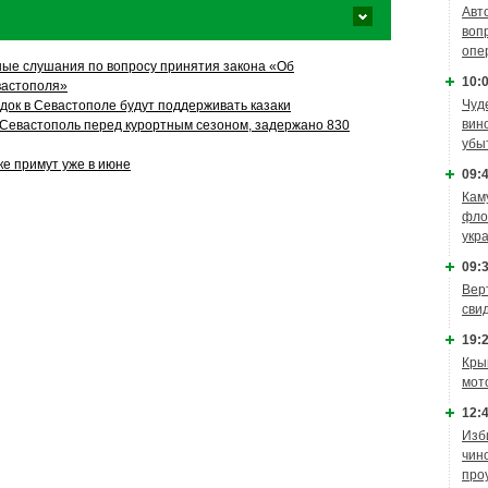
Авт
воп
опе
ые слушания по вопросу принятия закона «Об
10:0
вастополя»
Чуд
ок в Севастополе будут поддерживать казаки
вин
Севастополь перед курортным сезоном, задержано 830
убы
ке примут уже в июне
09:4
Кам
фло
укр
09:3
Вер
сви
19:2
Кры
мот
12:4
Изб
чин
про