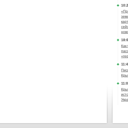
10:2
«Пр
зем
кар
сей
нов
18:0
Как
пас
«ге
11:4
Пис
Кры
11:0
Кры
ист
Укр