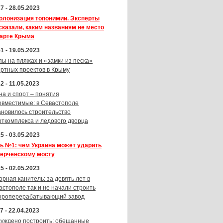
7 - 28.05.2023
олонизация топонимии. Эксперты
сказали, каким названиям не место
карте Крыма
1 - 19.05.2023
пы на пляжах и «замки из песка»
ортных проектов в Крыму
2 - 11.05.2023
на и спорт – понятия
овместимые: в Севастополе
ановилось строительство
рткомплекса и ледового дворца
5 - 03.05.2023
ь №1: чем Украина может ударить
Керченскому мосту
5 - 02.05.2023
орная канитель: за девять лет в
астополе так и не начали строить
ороперерабатывающий завод
7 - 22.04.2023
суждено построить: обещанные