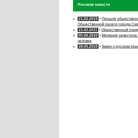
Похожие новости
21.02.2015
•
Прошли общественн
Общественной палате города Се
21.02.2011
•
Общественный поряд
05.06.2010
•
Милиция зачистила 
человек
28.05.2010
•
Закон о русском язы