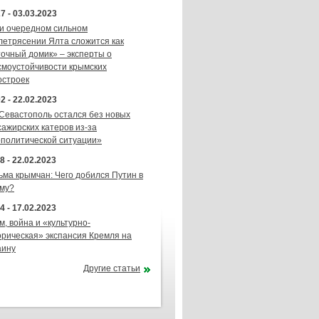
7 - 03.03.2023
и очередном сильном
летрясении Ялта сложится как
точный домик» – эксперты о
смоустойчивости крымских
остроек
2 - 22.02.2023
 Севастополь остался без новых
сажирских катеров из-за
ополитической ситуации»
8 - 22.02.2023
ьма крымчан: Чего добился Путин в
му?
4 - 17.02.2023
м, война и «культурно-
орическая» экспансия Кремля на
аину
Другие статьи