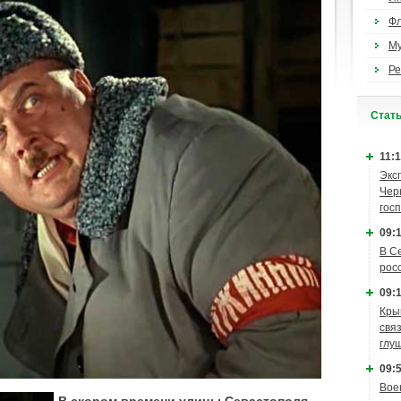
Ф
М
Ре
Cтат
11:1
Экс
Чер
гос
09:1
В С
рос
09:1
Кры
связ
глу
09:5
Вое