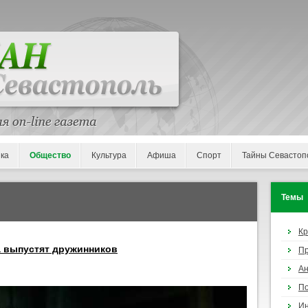
ка
Общество
Культура
Афиша
Спорт
Тайны Севастоп
Темы
К
а выпустят дружинников
П
Ан
По
И