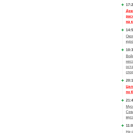
17:2
Дек
рас
на 
14:5
Око
кур
10:3
Вой
нес
ост
спо
20:1
Цел
по 
21:4
Мус
Сев
мус
11:0
Не 