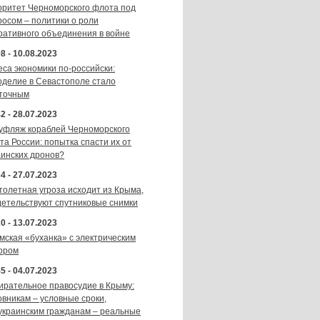
оритет Черноморского флота под
росом – политики о роли
ративного объединения в войне
8 - 10.08.2023
еса экономики по-российски:
оделие в Севастополе стало
точным
2 - 28.07.2023
уфляж кораблей Черноморского
та России: попытка спасти их от
аинских дронов?
4 - 27.07.2023
толетная угроза исходит из Крыма,
детельствуют спутниковые снимки
0 - 13.07.2023
мская «буханка» с электрическим
ором
5 - 04.07.2023
ирательное правосудие в Крыму:
овникам – условные сроки,
украинским гражданам – реальные