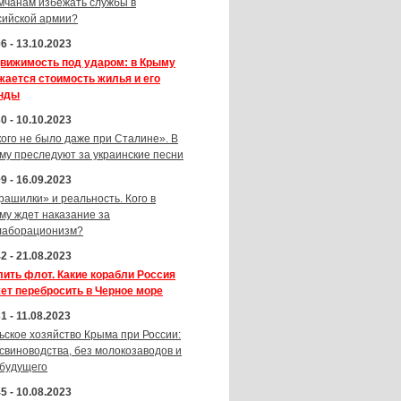
мчанам избежать службы в
сийской армии?
6 - 13.10.2023
вижимость под ударом: в Крыму
жается стоимость жилья и его
нды
0 - 10.10.2023
кого не было даже при Сталине». В
му преследуют за украинские песни
9 - 16.09.2023
рашилки» и реальность. Кого в
му ждет наказание за
лаборационизм?
2 - 21.08.2023
лить флот. Какие корабли Россия
ет перебросить в Черное море
1 - 11.08.2023
ьское хозяйство Крыма при России:
 свиноводства, без молокозаводов и
 будущего
5 - 10.08.2023