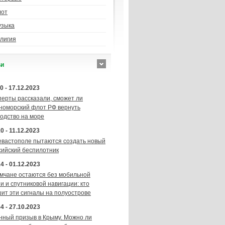
лот
узыка
лигия
ьи
0 - 17.12.2023
перты рассказали, сможет ли
номорский флот РФ вернуть
подство на море
0 - 11.12.2023
евастополе пытаются создать новый
сийский беспилотник
4 - 01.12.2023
мчане остаются без мобильной
и и спутниковой навигации: кто
шит эти сигналы на полуострове
4 - 27.10.2023
нный призыв в Крыму. Можно ли