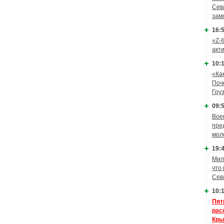
Сев
зам
16:5
«Z-
акт
10:1
«Ка
Поч
Гру
09:5
Вое
пре
мол
19:4
Мил
что
Сев
10:1
Пят
рас
Кры