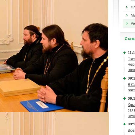
Ф
М
Ре
Cтат
11:1
Экс
Чер
гос
09:1
В С
рос
09:1
Кры
связ
глу
09:5
Вое