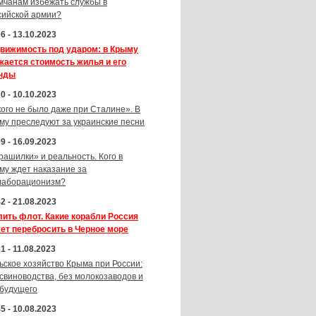
мчанам избежать службы в
сийской армии?
6 - 13.10.2023
вижимость под ударом: в Крыму
жается стоимость жилья и его
нды
0 - 10.10.2023
кого не было даже при Сталине». В
му преследуют за украинские песни
9 - 16.09.2023
рашилки» и реальность. Кого в
му ждет наказание за
лаборационизм?
2 - 21.08.2023
лить флот. Какие корабли Россия
ет перебросить в Черное море
1 - 11.08.2023
ьское хозяйство Крыма при России:
 свиноводства, без молокозаводов и
 будущего
5 - 10.08.2023