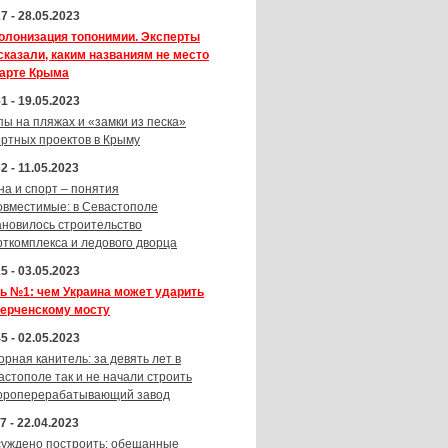
7 - 28.05.2023
олонизация топонимии. Эксперты
сказали, каким названиям не место
карте Крыма
1 - 19.05.2023
пы на пляжах и «замки из песка»
ортных проектов в Крыму
2 - 11.05.2023
на и спорт – понятия
овместимые: в Севастополе
ановилось строительство
рткомплекса и ледового дворца
5 - 03.05.2023
ь №1: чем Украина может ударить
Керченскому мосту
5 - 02.05.2023
орная канитель: за девять лет в
астополе так и не начали строить
ороперерабатывающий завод
7 - 22.04.2023
суждено построить: обещанные