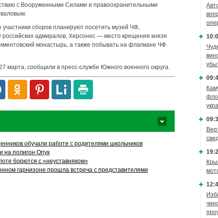
йствию с Вооруженными Силами и правоохранительными
Авт
иваловым.
воп
опе
 участники сборов планируют посетить музей ЧФ,
 российских адмиралов, Херсонес — место крещения князя
10:0
иментовский монастырь, а также побывать на флагмане ЧФ
Чуд
вин
убы
7 марта, сообщили в пресс-службе Южного военного округа.
09:4
Кам
фло
укр
09:3
Вер
сви
енников обучали работе с родителями школьников
19:2
 на полигон Опук
оте борются с «неуставняком»
Кры
онном гарнизоне прошла встреча с представителями
мот
12:4
Изб
чин
про