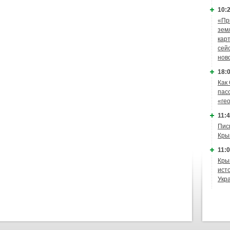
10:2
«Пр
зем
кар
сей
нов
18:0
Как
пас
«ге
11:4
Пис
Кры
11:0
Кры
ист
Укр