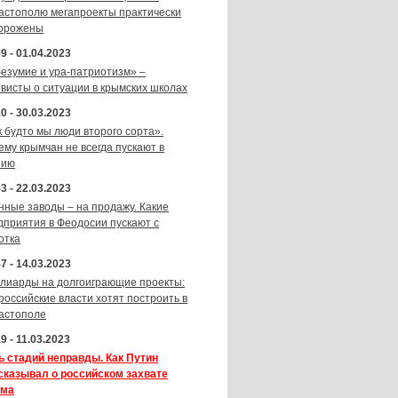
астополю мегапроекты практически
орожены
9 - 01.04.2023
безумие и ура-патриотизм» –
ивисты о ситуации в крымских школах
0 - 30.03.2023
к будто мы люди второго сорта».
ему крымчан не всегда пускают в
зию
3 - 22.03.2023
нные заводы – на продажу. Какие
дприятия в Феодосии пускают с
отка
7 - 14.03.2023
лиарды на долгоиграющие проекты:
 российские власти хотят построить в
астополе
9 - 11.03.2023
ь стадий неправды. Как Путин
сказывал о российском захвате
ма