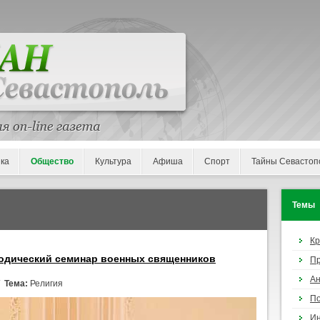
ка
Общество
Культура
Афиша
Спорт
Тайны Севастоп
Темы
К
тодический семинар военных священников
П
Ан
/
Тема:
Религия
По
И