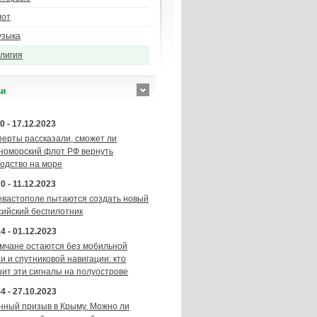
лот
узыка
лигия
ьи
0 - 17.12.2023
перты рассказали, сможет ли
номорский флот РФ вернуть
подство на море
0 - 11.12.2023
евастополе пытаются создать новый
сийский беспилотник
4 - 01.12.2023
мчане остаются без мобильной
и и спутниковой навигации: кто
шит эти сигналы на полуострове
4 - 27.10.2023
нный призыв в Крыму. Можно ли