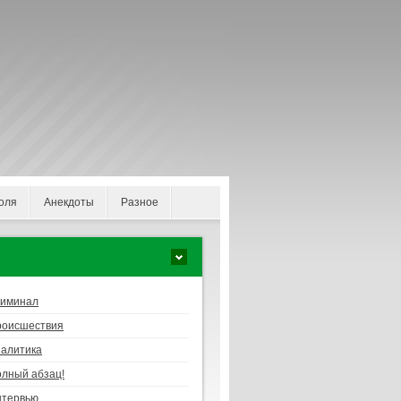
оля
Анекдоты
Разное
риминал
роисшествия
алитика
лный абзац!
нтервью