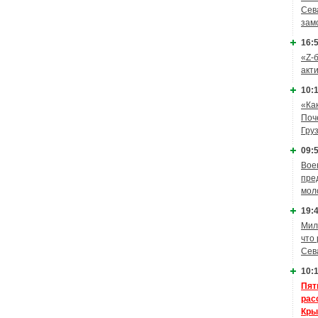
Сев
зам
16:5
«Z-
акт
10:1
«Ка
Поч
Гру
09:5
Вое
пре
мол
19:4
Мил
что
Сев
10:1
Пят
рас
Кры