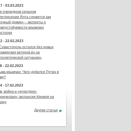
7 - 03.03.2023
и очередном сильном
летрясении Ялта сложится как
точный домик» – эксперты о
смоустойчивости крымских
остроек
2 - 22.02.2023
 Севастополь остался без новых
сажирских катеров из-за
ополитической ситуации»
8 - 22.02.2023
ьма крымчан: Чего добился Путин в
му?
4 - 17.02.2023
м, война и «культурно-
орическая» экспансия Кремля на
аину
Другие статьи