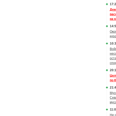
17:2
Дек
рас
на 
14:5
Око
кур
10:3
Вой
нес
ост
спо
20:1
Цел
по 
21:4
Мус
Сев
мус
11:0
Не 