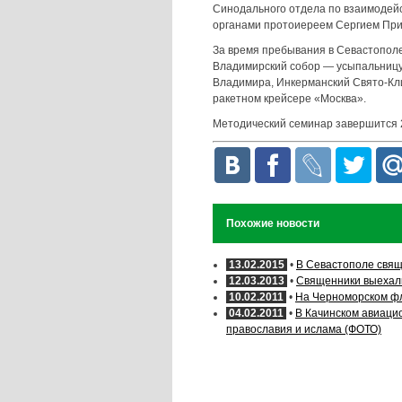
Синодального отдела по взаимоде
органами протоиереем Сергием Пр
За время пребывания в Севастополе
Владимирский собор — усыпальницу
Владимира, Инкерманский Свято-Кл
ракетном крейсере «Москва».
Методический семинар завершится 2
Похожие новости
13.02.2015
•
В Севастополе свящ
12.03.2013
•
Священники выехали
10.02.2011
•
На Черноморском фл
04.02.2011
•
В Качинском авиаци
православия и ислама (ФОТО)