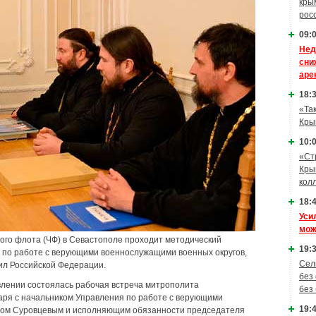
кры
рос
09:0
Нед
сни
аре
18:3
«Та
Кры
10:0
«Ст
Кры
кол
18:4
Уси
мож
ого флота (ЧФ) в Севастополе проходит методический
19:3
 по работе с верующими военнослужащими военных округов,
Сел
ил Российской Федерации.
без
влении состоялась рабочая встреча митрополита
без
аря с начальником Управления по работе с верующими
19:4
ом Суровцевым и исполняющим обязанности председателя