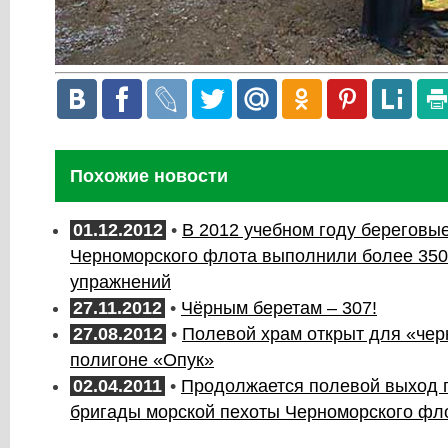
Похожие новости
01.12.2012
•
В 2012 учебном году береговы
Черноморского флота выполнили более 350
упражнений
27.11.2012
•
Чёрным беретам – 307!
27.08.2012
•
Полевой храм открыт для «чер
полигоне «Опук»
02.04.2011
•
Продолжается полевой выход 
бригады морской пехоты Черноморского фл