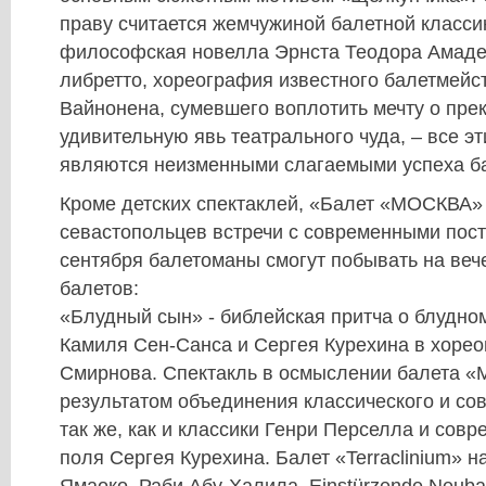
праву считается жемчужиной балетной классик
философская новелла Эрнста Теодора Амаде
либретто, хореография известного балетмейс
Вайнонена, сумевшего воплотить мечту о пре
удивительную явь театрального чуда, – все 
являются неизменными слагаемыми успеха б
Кроме детских спектаклей, «Балет «МОСКВА» 
севастопольцев встречи с современными пост
сентября балетоманы смогут побывать на веч
балетов:
«Блудный сын» - библейская притча о блудно
Камиля Сен-Санса и Сергея Курехина в хоре
Смирнова. Спектакль в осмыслении балета «
результатом объединения классического и сов
так же, как и классики Генри Перселла и совр
поля Сергея Курехина. Балет «Terraclinium» н