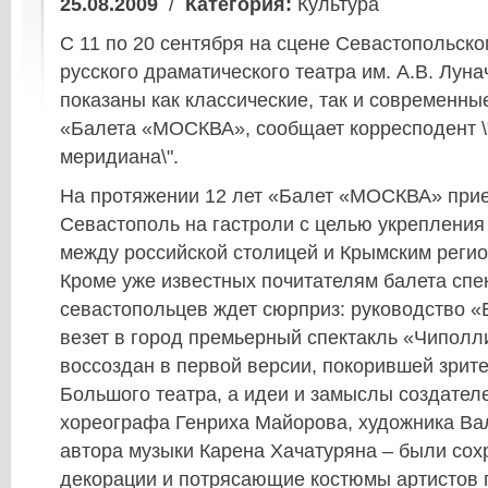
25.08.2009
/
Категория:
Культура
С 11 по 20 сентября на сцене Севастопольско
русского драматического театра им. А.В. Луна
показаны как классические, так и современны
«Балета «МОСКВА», сообщает корресподент \
меридиана\".
На протяжении 12 лет «Балет «МОСКВА» прие
Севастополь на гастроли с целью укрепления
между российской столицей и Крымским регио
Кроме уже известных почитателям балета спе
севастопольцев ждет сюрприз: руководство
везет в город премьерный спектакль «Чиполл
воссоздан в первой версии, покорившей зрите
Большого театра, а идеи и замыслы создателе
хореографа Генриха Майорова, художника Ва
автора музыки Карена Хачатуряна – были сох
декорации и потрясающие костюмы артистов 