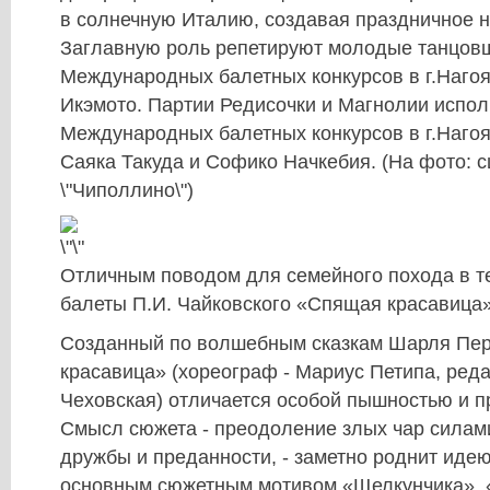
в солнечную Италию, создавая праздничное н
Заглавную роль репетируют молодые танцовщ
Международных балетных конкурсов в г.Нагоя
Икэмото. Партии Редисочки и Магнолии испо
Международных балетных конкурсов в г.Нагоя
Саяка Такуда и Софико Начкебия. (На фото: с
\"Чиполлино\")
Отличным поводом для семейного похода в те
балеты П.И. Чайковского «Спящая красавица»
Созданный по волшебным сказкам Шарля Пе
красавица» (хореограф - Мариус Петипа, реда
Чеховская) отличается особой пышностью и п
Смысл сюжета - преодоление злых чар силам
дружбы и преданности, - заметно роднит идею
основным сюжетным мотивом «Щелкунчика». 