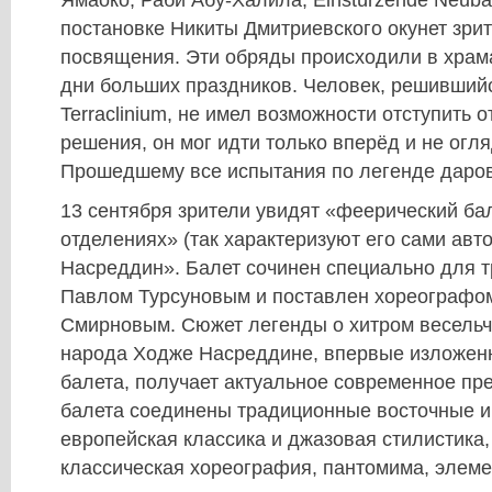
Ямаоко, Раби Абу-Халила, Einstürzende Neubau
постановке Никиты Дмитриевского окунет зри
посвящения. Эти обряды происходили в храм
дни больших праздников. Человек, решивший
Terraclinium, не имел возможности отступить о
решения, он мог идти только вперёд и не огл
Прошедшему все испытания по легенде даро
13 сентября зрители увидят «феерический бал
отделениях» (так характеризуют его сами авт
Насреддин». Балет сочинен специально для 
Павлом Турсуновым и поставлен хореографо
Смирновым. Сюжет легенды о хитром весельч
народа Ходже Насреддине, впервые изложен
балета, получает актуальное современное пр
балета соединены традиционные восточные и
европейская классика и джазовая стилистика,
классическая хореография, пантомима, элеме