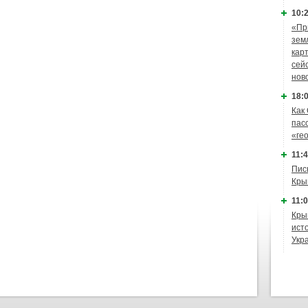
10:2
«Пр
зем
кар
сей
нов
18:0
Как
пас
«ге
11:4
Пис
Кры
11:0
Кры
ист
Укр