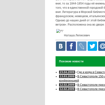
книг, то за 1844-1854 годы её книжн
того, что в единственной городской
книг. Литература в Морской библиоте
французском, немецком, итальянско
Однако до наших дней от этой биб
ветров». Расположена она во дворе 
Наташа Леписевич
Похожие новости
23.04.2009
•
Где и когда в Севас
13.03.2009
•
В Севастополе 150-
конференцией
12.02.2009
•
В Севастополе през
12.02.2009
•
В Севастополе през