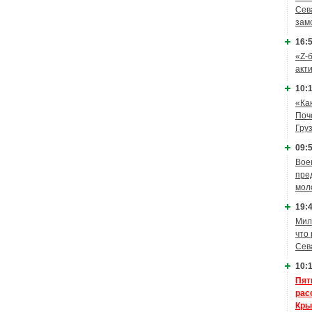
Сев
зам
16:5
«Z-
акт
10:1
«Ка
Поч
Гру
09:5
Вое
пре
мол
19:4
Мил
что
Сев
10:1
Пят
рас
Кры