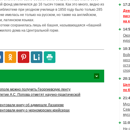
ый фонд увеличился до 16 тысяч томов. Как это много, видно из
17:2
 библиотеке при уездном училище в 1850 году было только 285
Дек
ке имелась не только на русском, но также на английском,
рас
м, латинском языках.
на 
лиотеки сохранилась лишь её башня, называющаяся «башней
14:5
жилого дома на Центральной горке.
Око
кур
10:3
Вой
нес
ост
спо
20:1
Цел
тополе можно получить Георгиевскую ленту
по 
летие А.С. Попова отметят научно-практической
21:4
Мус
ентовали книгу об адмирале Лазареве
Сев
ентовали книгу о черноморских крейсерах
мус
11:0
Не 