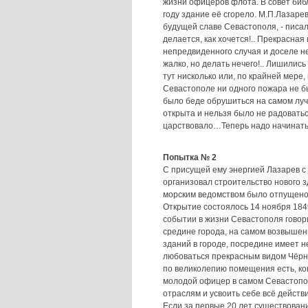
жизни офицеров флота. В совет биб
году здание её сгорело. М.П.Лазаре
будущей славе Севастополя, - писал 
делается, как хочется!.. Прекрасна
непредвиденного случая и доселе не
жалко, но делать нечего!.. Лишились
тут нисколько или, по крайней мере,
Севастополе ни одного пожара не бы
было беде обрушиться на самом луч
открыта и нельзя было не радоватьс
царствовало…Теперь надо начинат
Попытка № 2
С присущей ему энергией Лазарев с
организовал строительство нового з
морским ведомством было отпущено 
Открытие состоялось 14 ноября 184
событии в жизни Севастополя говор
средине города, на самом возвышен
зданий в городе, посредине имеет н
любоваться прекрасным видом Чёрног
по великолепию помещения есть, ко
молодой офицер в самом Севастопол
отраслям и усвоить себе всё действ
Если за первые 20 лет существован