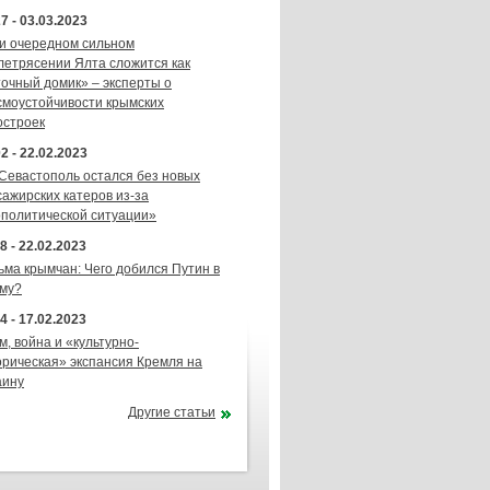
7 - 03.03.2023
и очередном сильном
летрясении Ялта сложится как
точный домик» – эксперты о
смоустойчивости крымских
остроек
2 - 22.02.2023
 Севастополь остался без новых
сажирских катеров из-за
ополитической ситуации»
8 - 22.02.2023
ьма крымчан: Чего добился Путин в
му?
4 - 17.02.2023
м, война и «культурно-
орическая» экспансия Кремля на
аину
Другие статьи