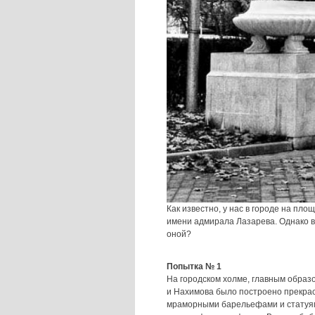
Как известно, у нас в городе на п
имени адмирала Лазарева. Однако вс
оной?
Попытка № 1
На городском холме, главным образ
и Нахимова было построено прекра
мраморными барельефами и статуям