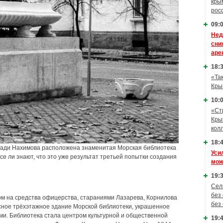
кры
рос
09:0
Нед
сни
аре
18:3
«Та
Кры
10:0
«Ст
Кры
кол
18:4
лощади Нахимова расположена знаменитая Морская библиотека
Уси
е ли знают, что это уже результат третьей попытки создания
мож
19:3
Сел
без
ом на средства офицерства, стараниями Лазарева, Корнилова
без
сное трёхэтажное здание Морской библиотеки, украшенное
и. Библиотека стала центром культурной и общественной
19:4