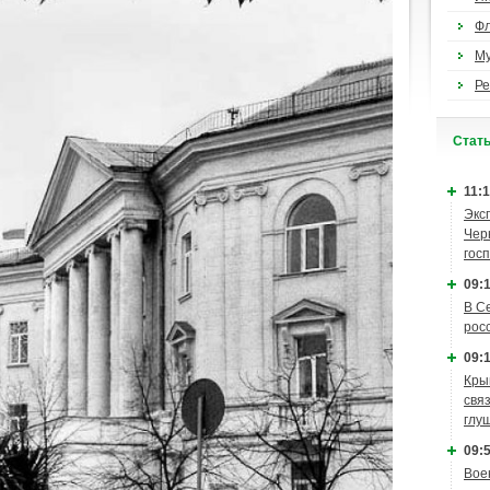
Ф
М
Ре
Cтат
11:1
Экс
Чер
гос
09:1
В С
рос
09:1
Кры
связ
глу
09:5
Вое