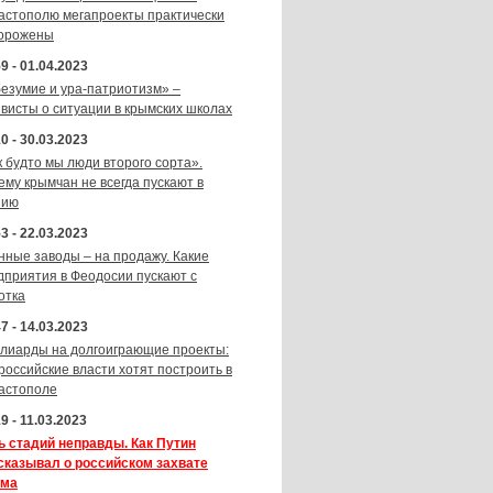
астополю мегапроекты практически
орожены
9 - 01.04.2023
безумие и ура-патриотизм» –
ивисты о ситуации в крымских школах
0 - 30.03.2023
к будто мы люди второго сорта».
ему крымчан не всегда пускают в
зию
3 - 22.03.2023
нные заводы – на продажу. Какие
дприятия в Феодосии пускают с
отка
7 - 14.03.2023
лиарды на долгоиграющие проекты:
 российские власти хотят построить в
астополе
9 - 11.03.2023
ь стадий неправды. Как Путин
сказывал о российском захвате
ма