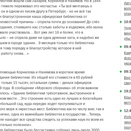
лиотеки вошли сам Лазарев, Корнилов и Нахимов. Но в 1844
Авт
в тяжело переживал это несчастье. «Ты всё мечтаешь о
воп
он в одном из писем другу в Петербург, - но не всё так
опе
я и благоустроенная наша офицерская библиотека от
известной причины – сгорела почти до основания! До слёз
10:0
 здания, стоившего нас столько заботы и издержек, ибо казна
Чуд
 мало участвовала… Вот уже лет 16 и более, что в
вин
ло – не сгорела даже ни одна дрянная хата, и надобно же
убы
шем в городе здании…9 месяцев только что библиотека
09:4
я тому порядку и благоустройству, которое в ней
Кам
ь работу снова…»
фло
укр
09:3
 помощью Корнилова и Нахимова в короткое время
дания библиотеки. Из общей его стоимости в 60 рублей
Вер
только 15 тысяч, остальная сумма – деньги офицеров.
сви
9 года. В сообщении «Морского сборника» об этом важном
19:2
илось: «Здание библиотеки трёхэтажное, выстроенное в
Кры
ном месте…Это строение есть одно из лучших и богатейших
мот
ебольшой сад, куда нередко ходят прогуливаться и
о моря и окрестных мест. Библиотека как по числу книг, так и
12:4
нечно, одна из важнейших библиотек в государстве…Теперь
Изб
е находит все средства следить за успехами наук по всем их
чин
ительно полезное».
про
ия библиотеки было бессистемно собрано лишь около 3000