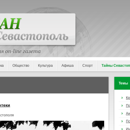
ка
Общество
Культура
Афиша
Спорт
Тайны Севасто
Темы
К
отеки
П
Ан
стополя
По
И