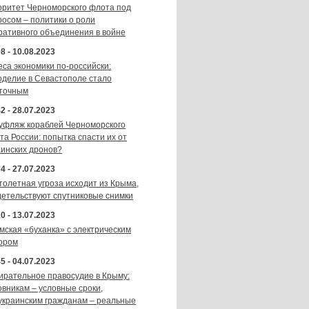
оритет Черноморского флота под
росом – политики о роли
ративного объединения в войне
8 - 10.08.2023
еса экономики по-российски:
оделие в Севастополе стало
точным
2 - 28.07.2023
уфляж кораблей Черноморского
та России: попытка спасти их от
аинских дронов?
4 - 27.07.2023
толетная угроза исходит из Крыма,
детельствуют спутниковые снимки
0 - 13.07.2023
мская «буханка» с электрическим
ором
5 - 04.07.2023
ирательное правосудие в Крыму:
овникам – условные сроки,
украинским гражданам – реальные