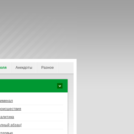
поля
Анекдоты
Разное
риминал
роисшествия
алитика
лный абзац!
нтервью