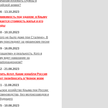
мчанам избежать службы в
сийской армии?
6 - 13.10.2023
вижимость под ударом: в Крыму
жается стоимость жилья и его
нды
0 - 10.10.2023
кого не было даже при Сталине». В
му преследуют за украинские песни
9 - 16.09.2023
рашилки» и реальность. Кого в
му ждет наказание за
лаборационизм?
2 - 21.08.2023
лить флот. Какие корабли Россия
ет перебросить в Черное море
1 - 11.08.2023
ьское хозяйство Крыма при России:
 свиноводства, без молокозаводов и
 будущего
5 - 10.08.2023