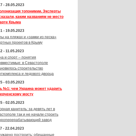
7 - 28.05.2023
олонизация топонимии. Эксперты
сказали, каким названиям не место
карте Крыма
1 - 19.05.2023
пы на пляжах и «замки из песка»
ортных проектов в Крыму
2 - 11.05.2023
на и спорт – понятия
овместимые: в Севастополе
ановилось строительство
рткомплекса и ледового дворца
5 - 03.05.2023
ь №1: чем Украина может ударить
Керченскому мосту
5 - 02.05.2023
орная канитель: за девять лет в
астополе так и не начали строить
ороперерабатывающий завод
7 - 22.04.2023
суждено построить: обещанные