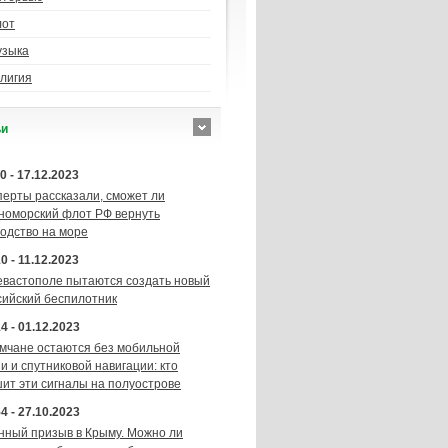
лот
узыка
лигия
ьи
0 - 17.12.2023
перты рассказали, сможет ли
номорский флот РФ вернуть
подство на море
0 - 11.12.2023
евастополе пытаются создать новый
сийский беспилотник
4 - 01.12.2023
мчане остаются без мобильной
и и спутниковой навигации: кто
шит эти сигналы на полуострове
4 - 27.10.2023
нный призыв в Крыму. Можно ли