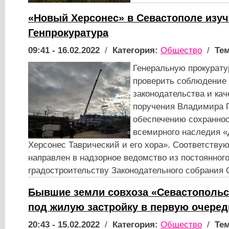
«Новый Херсонес» в Севастополе изуч
Генпрокуратура
09:41 - 16.02.2022
/
Категория:
Общество
/
Тем
Генеральную прокурату
проверить соблюдение
законодательства и ка
поручения Владимира 
обеспечению сохраннос
всемирного наследия «
Херсонес Таврический и его хора». Соответству
направлен в надзорное ведомство из постоянного
градостроительству Законодательного собрания 
Бывшие земли совхоза «Севастополь
под жилую застройку в первую очеред
20:43 - 15.02.2022
/
Категория:
Общество
/
Тем