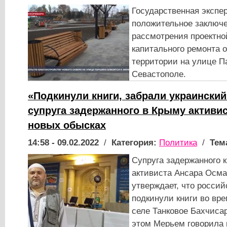
Государственная экспе
положительное заключе
рассмотрения проектно
капитального ремонта 
территории на улице П
Севастополе.
«Подкинули книги, забрали украинский
супруга задержанного в Крыму активис
новых обысках
14:58 - 09.02.2022
/
Категория:
Политика
/
Тем
Супруга задержанного 
активиста Ансара Осм
утверждает, что россий
подкинули книги во вре
селе Танковое Бахчиса
этом Мерьем говорила 