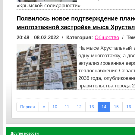
«Крымской солидарности»
Появилось новое подтверждение план
многоэтажной застройке мыса Хруста
20:48 - 08.02.2022
/
Категория:
Общество
/
Тем
На мысе Хрустальный в
одну многоэтажку, а дв
актуализированная ве
теплоснабжения Севаст
2036 года, опубликован
правительства города 2
Первая
«
10
11
12
13
14
15
16
Другие новости