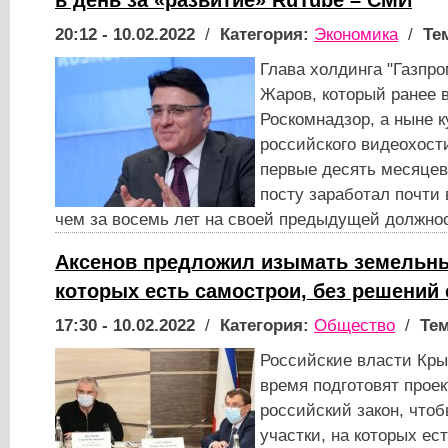
в день за «развитие» RuTube – СМИ
20:12 - 10.02.2022
/
Категория:
Экономика
/
Те
Глава холдинга "Газпр
Жаров, который ранее 
Роскомнадзор, а ныне к
российского видеохости
первые десять месяцев
посту заработал почти 
чем за восемь лет на своей предыдущей должно
Аксенов предложил изымать земельны
которых есть самострои, без решений
17:30 - 10.02.2022
/
Категория:
Общество
/
Тем
Российские власти Кр
время подготовят прое
российский закон, что
участки, на которых ес