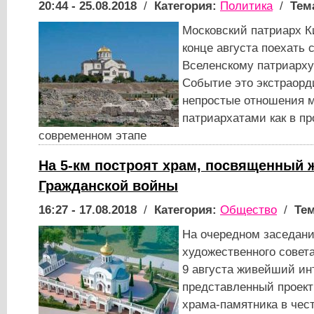
20:44 - 25.08.2018
/
Категория:
Политика
/
Тем
Московский патриарх К
конце августа поехать 
Вселенскому патриарх
Событие это экстраорд
непростые отношения 
патриархатами как в пр
современном этапе
На 5-км построят храм, посвященный 
Гражданской войны
16:27 - 17.08.2018
/
Категория:
Общество
/
Тем
На очередном заседани
художественного совет
9 августа живейший ин
представленный проект
храма-памятника в чес