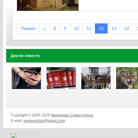
Первая
«
8
9
10
11
12
13
14
Другие новости
Copyright © 2005-2026
Меридиан Севастополь
E-mail:
sevmeridian@gmail.com