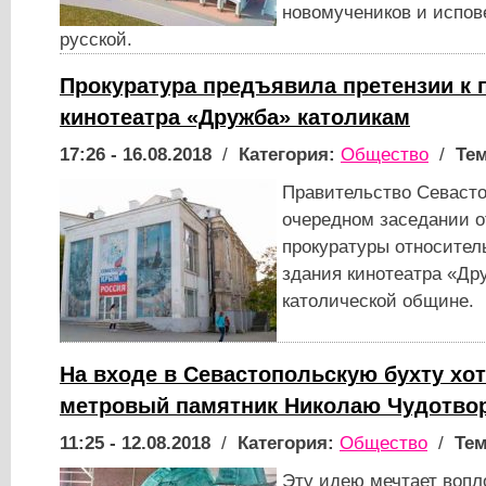
новомучеников и испов
русской.
Прокуратура предъявила претензии к 
кинотеатра «Дружба» католикам
17:26 - 16.08.2018
/
Категория:
Общество
/
Тем
Правительство Севасто
очередном заседании о
прокуратуры относител
здания кинотеатра «Др
католической общине.
На входе в Севастопольскую бухту хот
метровый памятник Николаю Чудотво
11:25 - 12.08.2018
/
Категория:
Общество
/
Тем
Эту идею мечтает вопл