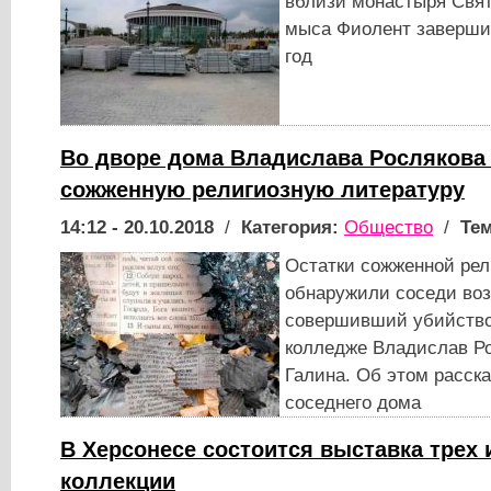
вблизи монастыря Свят
мыса Фиолент завершит
год
Во дворе дома Владислава Рослякова
сожженную религиозную литературу
14:12 - 20.10.2018
/
Категория:
Общество
/
Тем
Остатки сожженной рел
обнаружили соседи воз
совершивший убийство
колледже Владислав Ро
Галина. Об этом расск
соседнего дома
В Херсонесе состоится выставка трех 
коллекции