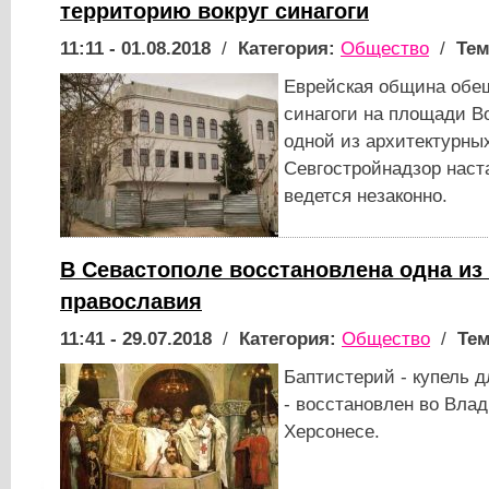
территорию вокруг синагоги
11:11 - 01.08.2018
/
Категория:
Общество
/
Тем
Еврейская община обещ
синагоги на площади В
одной из архитектурны
Севгостройнадзор наста
ведется незаконно.
В Севастополе восстановлена одна из
православия
11:41 - 29.07.2018
/
Категория:
Общество
/
Тем
Баптистерий - купель 
- восстановлен во Вла
Херсонесе.