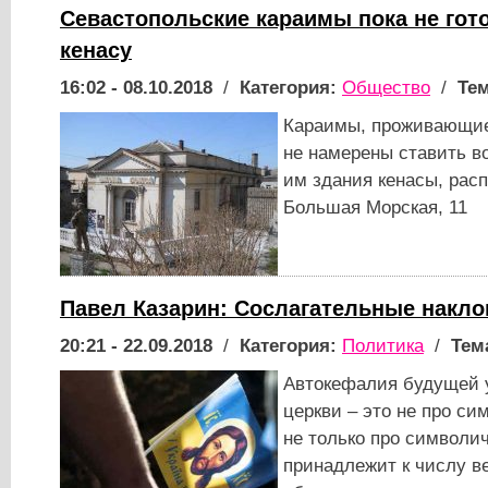
Севастопольские караимы пока не гот
кенасу
16:02 - 08.10.2018
/
Категория:
Общество
/
Тем
Караимы, проживающие 
не намерены ставить в
им здания кенасы, рас
Большая Морская, 11
Павел Казарин: Сослагательные накло
20:21 - 22.09.2018
/
Категория:
Политика
/
Тем
Автокефалия будущей 
церкви – это не про си
не только про символич
принадлежит к числу в