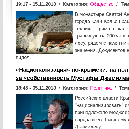
19:17 - 15.11.2018
/
Категория:
Общество
/
Тем
В монастыре Святой Ан
города Качи-Кальон ра
техника. Прямо в скале
трапезную на 200 челов
лесу, рядом с памятни
значения. Документов н
видел.
«Национализация» по-крымски: на пол
за «собственность Мустафы Джемиле
18:45 - 05.11.2018
/
Категория:
Политика
/
Тем
Российские власти Кр
"национализировать" и
принадлежало Меджлис
народа и его бывшему
Джемилеву