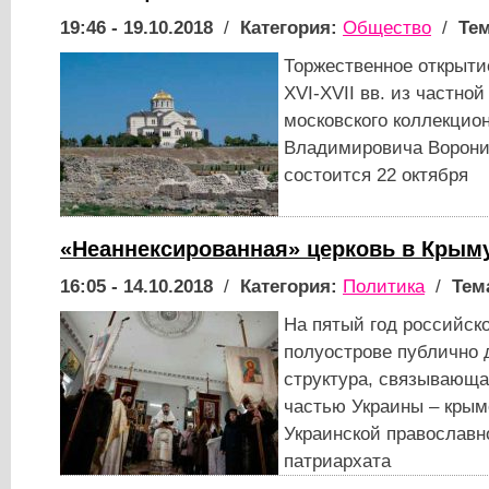
19:46 - 19.10.2018
/
Категория:
Общество
/
Тем
Торжественное открыти
XVI-XVII вв. из частно
московского коллекцио
Владимировича Воронин
состоится 22 октября
«Неаннексированная» церковь в Крым
16:05 - 14.10.2018
/
Категория:
Политика
/
Тем
На пятый год российск
полуострове публично 
структура, связывающа
частью Украины – крым
Украинской православн
патриархата