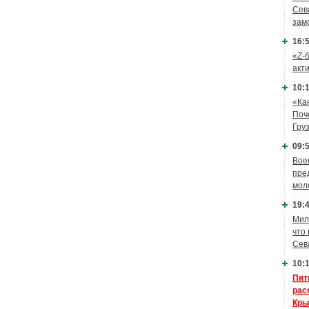
Сев
зам
16:5
«Z-
акт
10:1
«Ка
Поч
Гру
09:5
Вое
пре
мол
19:4
Мил
что
Сев
10:1
Пят
рас
Кры