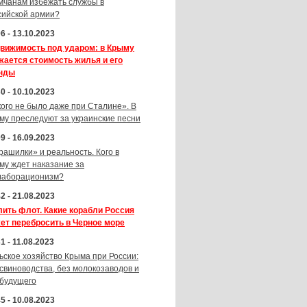
мчанам избежать службы в
сийской армии?
6 - 13.10.2023
вижимость под ударом: в Крыму
жается стоимость жилья и его
нды
0 - 10.10.2023
кого не было даже при Сталине». В
му преследуют за украинские песни
9 - 16.09.2023
рашилки» и реальность. Кого в
му ждет наказание за
лаборационизм?
2 - 21.08.2023
лить флот. Какие корабли Россия
ет перебросить в Черное море
1 - 11.08.2023
ьское хозяйство Крыма при России:
 свиноводства, без молокозаводов и
 будущего
5 - 10.08.2023