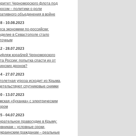
оритет Черноморского флота под
росом – политики о роли
ративного объединения в войне
8 - 10.08.2023
еса экономики по-российски:
оделие в Севастополе стало
точным
2 - 28.07.2023
уфляж кораблей Черноморского
та России: попытка спасти их от
аинских дронов?
4 - 27.07.2023
толетная угроза исходит из Крыма,
детельствуют спутниковые снимки
0 - 13.07.2023
мская «буханка» с электрическим
ором
5 - 04.07.2023
ирательное правосудие в Крыму:
овникам – условные сроки,
украинским гражданам – реальные