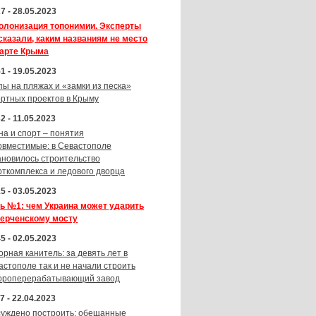
7 - 28.05.2023
олонизация топонимии. Эксперты
сказали, каким названиям не место
карте Крыма
1 - 19.05.2023
пы на пляжах и «замки из песка»
ортных проектов в Крыму
2 - 11.05.2023
на и спорт – понятия
овместимые: в Севастополе
ановилось строительство
рткомплекса и ледового дворца
5 - 03.05.2023
ь №1: чем Украина может ударить
Керченскому мосту
5 - 02.05.2023
орная канитель: за девять лет в
астополе так и не начали строить
ороперерабатывающий завод
7 - 22.04.2023
суждено построить: обещанные