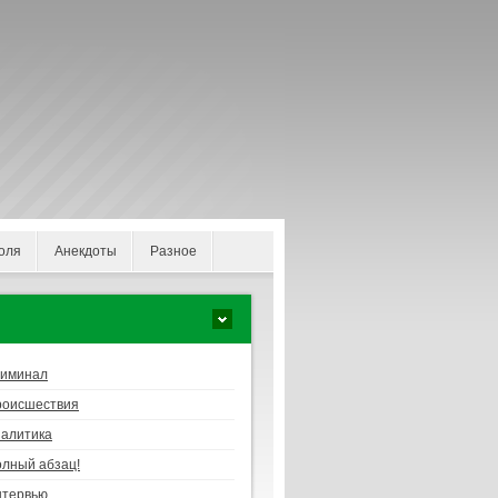
оля
Анекдоты
Разное
риминал
роисшествия
алитика
лный абзац!
нтервью