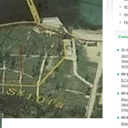
Ф
М
Ре
Cтат
11:1
Экс
Чер
гос
09:1
В С
рос
09:1
Кры
связ
глу
09:5
Вое