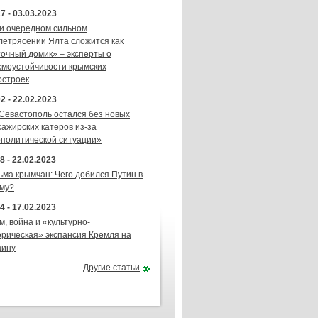
7 - 03.03.2023
и очередном сильном
летрясении Ялта сложится как
точный домик» – эксперты о
смоустойчивости крымских
остроек
2 - 22.02.2023
 Севастополь остался без новых
сажирских катеров из-за
ополитической ситуации»
8 - 22.02.2023
ьма крымчан: Чего добился Путин в
му?
4 - 17.02.2023
м, война и «культурно-
орическая» экспансия Кремля на
аину
Другие статьи