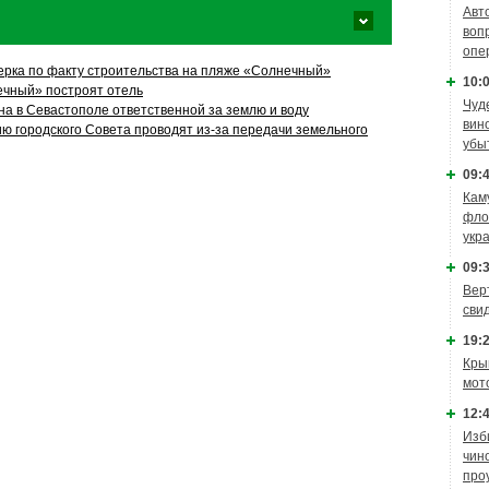
Авт
воп
опе
рка по факту строительства на пляже «Солнечный»
10:0
чный» построят отель
Чуд
а в Севастополе ответственной за землю и воду
вин
ю городского Совета проводят из-за передачи земельного
убы
09:4
Кам
фло
укр
09:3
Вер
сви
19:2
Кры
мот
12:4
Изб
чин
про