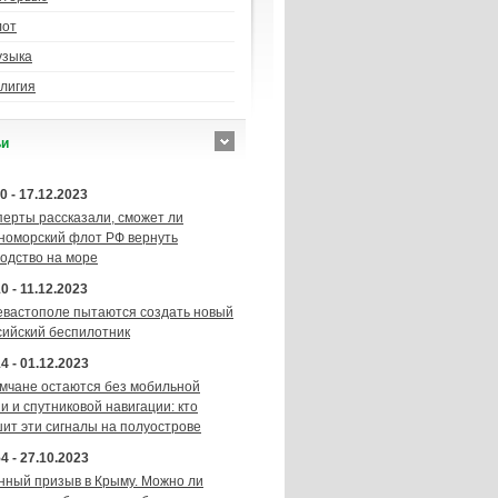
лот
узыка
лигия
ьи
0 - 17.12.2023
перты рассказали, сможет ли
номорский флот РФ вернуть
подство на море
0 - 11.12.2023
евастополе пытаются создать новый
сийский беспилотник
4 - 01.12.2023
мчане остаются без мобильной
и и спутниковой навигации: кто
шит эти сигналы на полуострове
4 - 27.10.2023
нный призыв в Крыму. Можно ли