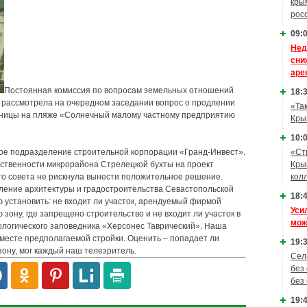
кры
рос
09:0
Нед
сни
аре
Постоянная комиссия по вопросам земельных отношений
18:3
а рассмотрела на очередном заседании вопрос о продлении
«Та
бницы на пляже «Солнечный малому частному предприятию
Кры
10:0
«Ст
ое подразделение строительной корпорации «Гранд-Инвест».
Кры
ственности микрорайона Стрелецкой бухты на проект
кол
ого совета не рискнула вынести положительное решение.
ление архитектуры и градостроительства Севастопольской
18:4
ю установить: не входит ли участок, арендуемый фирмой
Уси
зону, где запрещено строительство и не входит ли участок в
мож
логического заповедника «Херсонес Таврический». Наша
 месте предполагаемой стройки. Оценить – попадает ли
19:3
зону, мог каждый наш телезритель.
Сел
без
без
19:4