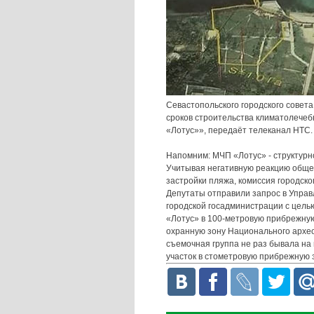
Севастопольского городского совет
сроков строительства климатолече
«Лотус»», передаёт телеканал НТС.
Напомним: МЧП «Лотус» - структурн
Учитывая негативную реакцию обще
застройки пляжа, комиссия городск
Депутаты отправили запрос в Управ
городской госадминистрации с цель
«Лотус» в 100-метровую прибрежную 
охранную зону Национального архео
съемочная группа не раз бывала на
участок в стометровую прибрежную 