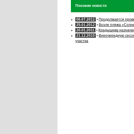
Похожие новости
06.07.2012
•
Продолжается прове
25.01.2012
•
Возле пляжа «Солне
20.01.2011
•
Крадышева назначен
21.12.2010
•
Внеочередную сесси
участка