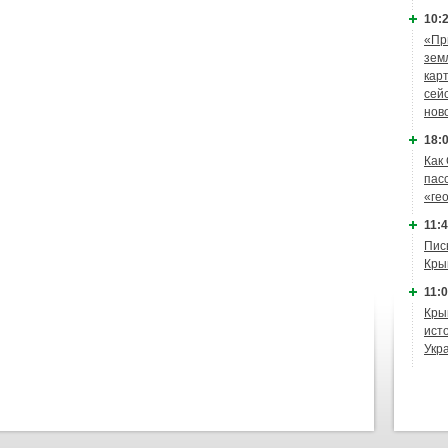
10:2
«Пр
зем
кар
сей
нов
18:0
Как
пас
«ге
11:4
Пис
Кры
11:0
Кры
ист
Укр