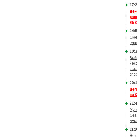
17:2
Дек
рас
на 
14:5
Око
кур
10:3
Вой
нес
ост
спо
20:1
Цел
по 
21:4
Мус
Сев
мус
11:0
Не 