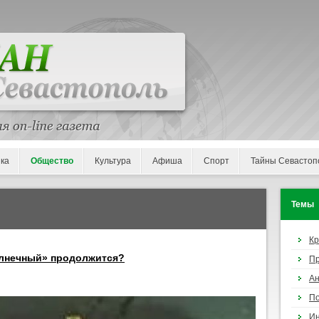
ка
Общество
Культура
Афиша
Спорт
Тайны Севастоп
Темы
К
олнечный» продолжится?
П
Ан
По
И