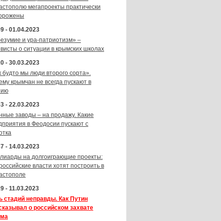
астополю мегапроекты практически
орожены
9 - 01.04.2023
безумие и ура-патриотизм» –
ивисты о ситуации в крымских школах
0 - 30.03.2023
к будто мы люди второго сорта».
ему крымчан не всегда пускают в
зию
3 - 22.03.2023
нные заводы – на продажу. Какие
дприятия в Феодосии пускают с
отка
7 - 14.03.2023
лиарды на долгоиграющие проекты:
 российские власти хотят построить в
астополе
9 - 11.03.2023
ь стадий неправды. Как Путин
сказывал о российском захвате
ма