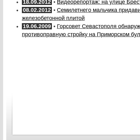
18.09.2012
•
Видеорепортаж: на улице Брес
08.02.2012
•
Семилетнего мальчика придав
железобетонной плитой
19.06.2009
•
Горсовет Севастополя обнаруж
противоправную стройку на Приморском бу