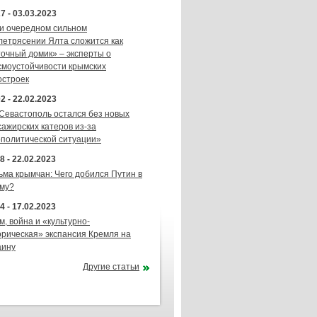
7 - 03.03.2023
и очередном сильном
летрясении Ялта сложится как
точный домик» – эксперты о
смоустойчивости крымских
остроек
2 - 22.02.2023
 Севастополь остался без новых
сажирских катеров из-за
ополитической ситуации»
8 - 22.02.2023
ьма крымчан: Чего добился Путин в
му?
4 - 17.02.2023
м, война и «культурно-
орическая» экспансия Кремля на
аину
Другие статьи