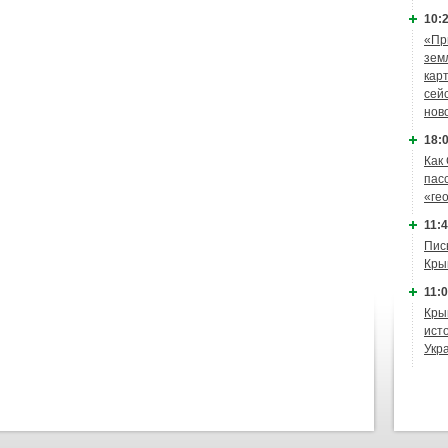
10:2
«Пр
зем
кар
сей
нов
18:0
Как
пас
«ге
11:4
Пис
Кры
11:0
Кры
ист
Укр