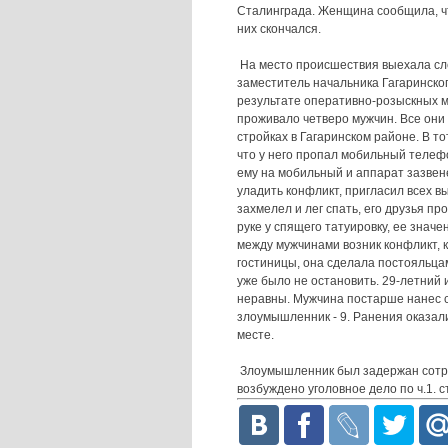
Сталинграда. Женщина сообщила, чт
них скончался.
На место происшествия выехала сле
заместитель начальника Гагаринско
результате оперативно-розыскных м
проживало четверо мужчин. Все они
стройках в Гагаринском районе. В т
что у него пропал мобильный телеф
ему на мобильный и аппарат зазвене
уладить конфликт, пригласил всех 
захмелел и лег спать, его друзья п
руке у спящего татуировку, ее значе
между мужчинами возник конфликт, 
гостиницы, она сделала постояльца
уже было не остановить. 29-летний
неравны. Мужчина постарше нанес с
злоумышленник - 9. Ранения оказал
месте.
Злоумышленник был задержан сотру
возбуждено уголовное дело по ч.1. 