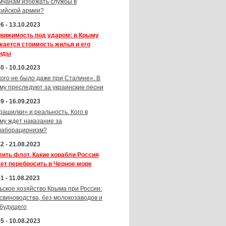
мчанам избежать службы в
сийской армии?
6 - 13.10.2023
вижимость под ударом: в Крыму
жается стоимость жилья и его
нды
0 - 10.10.2023
кого не было даже при Сталине». В
му преследуют за украинские песни
9 - 16.09.2023
рашилки» и реальность. Кого в
му ждет наказание за
лаборационизм?
2 - 21.08.2023
лить флот. Какие корабли Россия
ет перебросить в Черное море
1 - 11.08.2023
ьское хозяйство Крыма при России:
 свиноводства, без молокозаводов и
 будущего
5 - 10.08.2023