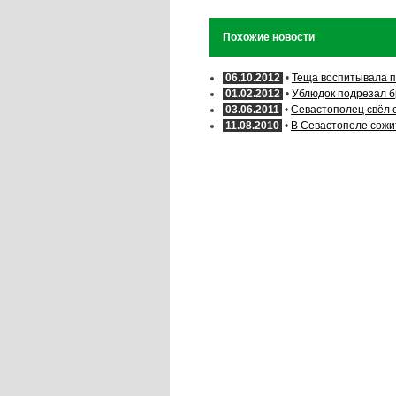
Похожие новости
06.10.2012
•
Теща воспитывала пь
01.02.2012
•
Ублюдок подрезал б
03.06.2011
•
Севастополец свёл 
11.08.2010
•
В Севастополе сожи