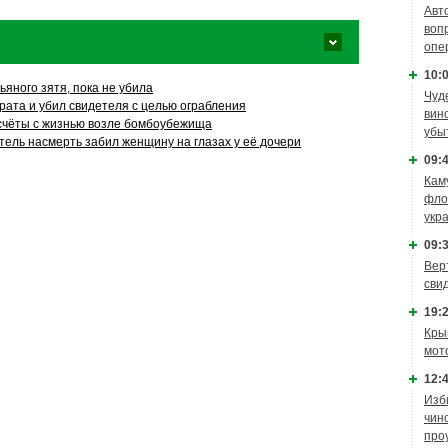
Авт
воп
опе
10:0
яного зятя, пока не убила
Чуд
рата и убил свидетеля с целью ограбления
вин
счёты с жизнью возле бомбоубежища
убы
тель насмерть забил женщину на глазах у её дочери
09:4
Кам
фло
укр
09:3
Вер
сви
19:2
Кры
мот
12:4
Изб
чин
про