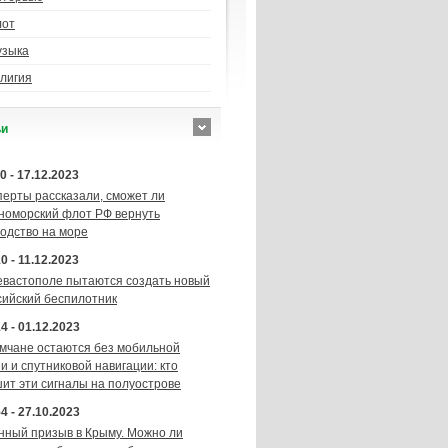
лот
узыка
лигия
ьи
0 - 17.12.2023
перты рассказали, сможет ли
номорский флот РФ вернуть
подство на море
0 - 11.12.2023
евастополе пытаются создать новый
сийский беспилотник
4 - 01.12.2023
мчане остаются без мобильной
и и спутниковой навигации: кто
шит эти сигналы на полуострове
4 - 27.10.2023
нный призыв в Крыму. Можно ли