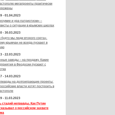
астополю мегапроекты практически
орожены
9 - 01.04.2023
безумие и ура-патриотизм» –
ивисты о ситуации в крымских школах
0 - 30.03.2023
к будто мы люди второго сорта».
ему крымчан не всегда пускают в
зию
3 - 22.03.2023
нные заводы – на продажу. Какие
дприятия в Феодосии пускают с
отка
7 - 14.03.2023
лиарды на долгоиграющие проекты:
 российские власти хотят построить в
астополе
9 - 11.03.2023
ь стадий неправды. Как Путин
сказывал о российском захвате
ма