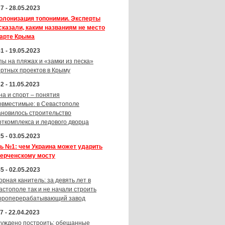
7 - 28.05.2023
олонизация топонимии. Эксперты
сказали, каким названиям не место
карте Крыма
1 - 19.05.2023
пы на пляжах и «замки из песка»
ортных проектов в Крыму
2 - 11.05.2023
на и спорт – понятия
овместимые: в Севастополе
ановилось строительство
рткомплекса и ледового дворца
5 - 03.05.2023
ь №1: чем Украина может ударить
Керченскому мосту
5 - 02.05.2023
орная канитель: за девять лет в
астополе так и не начали строить
ороперерабатывающий завод
7 - 22.04.2023
суждено построить: обещанные