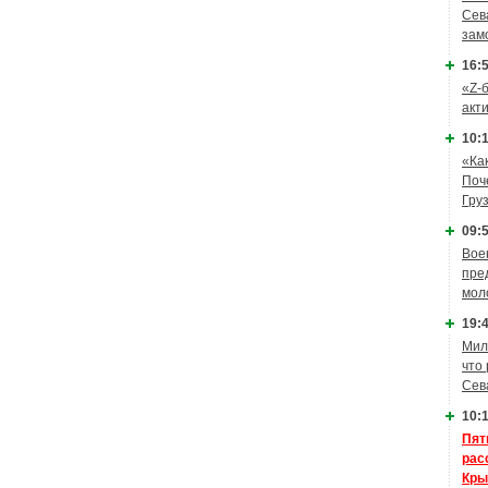
Сев
зам
16:5
«Z-
акт
10:1
«Ка
Поч
Гру
09:5
Вое
пре
мол
19:4
Мил
что
Сев
10:1
Пят
рас
Кры