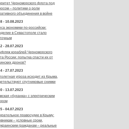
оритет Черноморского флота под
росом – политики о роли
ративного объединения в войне
8 - 10.08.2023
еса экономики по-российски:
оделие в Севастополе стало
точным
2 - 28.07.2023
уфляж кораблей Черноморского
та России: попытка спасти их от
аинских дронов?
4 - 27.07.2023
толетная угроза исходит из Крыма,
детельствуют спутниковые снимки
0 - 13.07.2023
мская «буханка» с электрическим
ором
5 - 04.07.2023
ирательное правосудие в Крыму:
овникам – условные сроки,
украинским гражданам – реальные