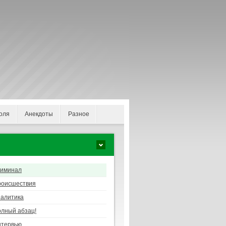
оля
Анекдоты
Разное
риминал
роисшествия
алитика
лный абзац!
нтервью