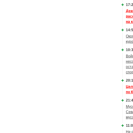
17:2
Дек
рас
на 
14:5
Око
кур
10:3
Вой
нес
ост
спо
20:1
Цел
по 
21:4
Мус
Сев
мус
11:0
Не 