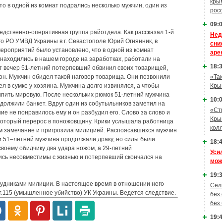
кры
о в одной из комнат подрались несколько мужчин, один из
рос
09:0
дственно-оперативная группа райотдела. Как рассказал 1-й
Нед
го РО УМВД Украины в г. Севастополе Юрий Огнянник, в
сни
ероприятий было установлено, что в одной из комнат
аре
 находились в нашем городе на заработках, работали на
18:3
от вечер 51-летний потерпевший обвинил своих товарищей,
он. Мужчин обидел такой наговор товарища. Они позвонили
«Та
л в сумке у хозяина. Мужчина долго извинялся, а чтобы
Кры
выпить мировую. После нескольких рюмок 51-летний мужчина
10:0
родолжили банкет. Вдруг один из собутыльников заметил на
«Ст
ние не понравилось ему и он разбудил его. Слово за слово и
Кры
который перерос в поножовщину. Крики услышала работница
кол
м замечание и пригрозила милицией. Распоясавшихся мужчин
 и 51–летний мужчина продолжали драку, но силы были
18:4
воему обидчику два удара ножом, а 29-летний
Уси
ись несовместимы с жизнью и потерпевший скончался на
мож
19:3
дниками милиции. В настоящее время в отношении него
Сел
ст.115 (умышленное убийство) УК Украины. Ведется следствие.
без
без
19:4