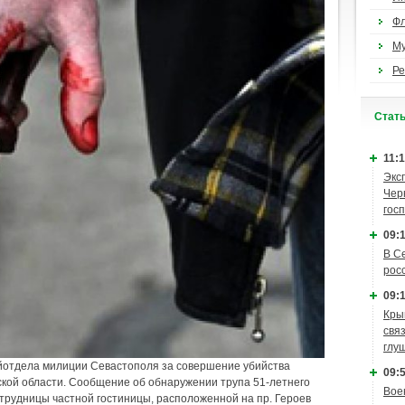
Ф
М
Ре
Cтат
11:1
Экс
Чер
гос
09:1
В С
рос
09:1
Кры
связ
глу
йотдела милиции Севастополя за совершение убийства
09:5
кой области. Сообщение об обнаружении трупа 51-летнего
Вое
трудницы частной гостиницы, расположенной на пр. Героев