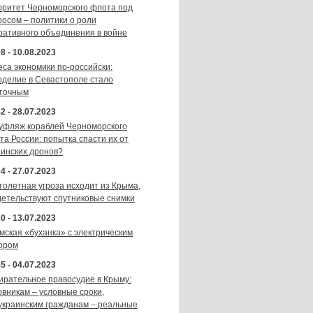
оритет Черноморского флота под
росом – политики о роли
ративного объединения в войне
8 - 10.08.2023
еса экономики по-российски:
оделие в Севастополе стало
точным
2 - 28.07.2023
уфляж кораблей Черноморского
та России: попытка спасти их от
аинских дронов?
4 - 27.07.2023
толетная угроза исходит из Крыма,
детельствуют спутниковые снимки
0 - 13.07.2023
мская «буханка» с электрическим
ором
5 - 04.07.2023
ирательное правосудие в Крыму:
овникам – условные сроки,
украинским гражданам – реальные