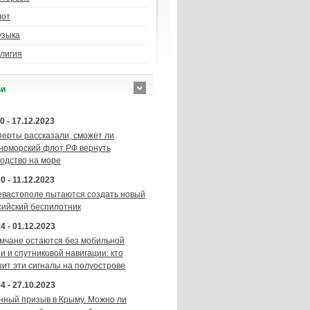
лот
узыка
лигия
ьи
0 - 17.12.2023
перты рассказали, сможет ли
номорский флот РФ вернуть
подство на море
0 - 11.12.2023
евастополе пытаются создать новый
сийский беспилотник
4 - 01.12.2023
мчане остаются без мобильной
и и спутниковой навигации: кто
шит эти сигналы на полуострове
4 - 27.10.2023
нный призыв в Крыму. Можно ли