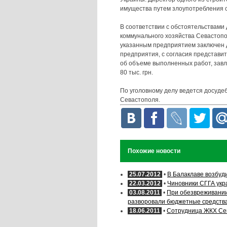
имущества путем злоупотребления 
В соответствии с обстоятельствами 
коммунального хозяйства Севастопо
указанным предприятием заключен д
предприятия, с согласия представи
об объеме выполненных работ, зав
80 тыс. грн.
По уголовному делу ведется досудеб
Севастополя.
Похожие новости
25.07.2012
•
В Балаклаве возбуд
22.03.2012
•
Чиновники СГГА укр
03.08.2011
•
При обезвреживании
разворовали бюджетные средств
18.06.2011
•
Сотрудница ЖКХ Сев