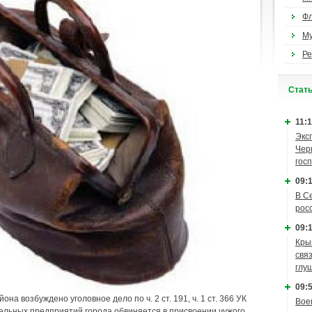
Ф
М
Ре
Cтат
11:1
Экс
Чер
гос
09:1
В С
рос
09:1
Кры
связ
глу
09:5
на возбуждено уголовное дело по ч. 2 ст. 191, ч. 1 ст. 366 УК
Вое
тельных предприятий города обвиняется в присвоении чужого