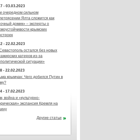
7 - 03.03.2023
и очередном сильном
летрясении Ялта сложится как
точный домик» – эксперты о
смоустойчивости крымских
остроек
2 - 22.02.2023
 Севастополь остался без новых
сажирских катеров из-за
ополитической ситуации»
8 - 22.02.2023
ьма крымчан: Чего добился Путин в
му?
4 - 17.02.2023
м, война и «культурно-
орическая» экспансия Кремля на
аину
Другие статьи