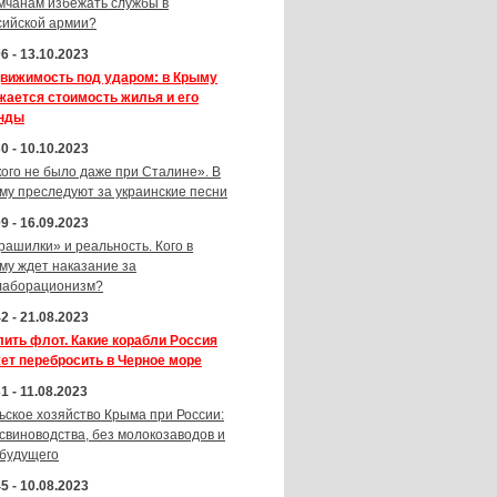
мчанам избежать службы в
сийской армии?
6 - 13.10.2023
вижимость под ударом: в Крыму
жается стоимость жилья и его
нды
0 - 10.10.2023
кого не было даже при Сталине». В
му преследуют за украинские песни
9 - 16.09.2023
рашилки» и реальность. Кого в
му ждет наказание за
лаборационизм?
2 - 21.08.2023
лить флот. Какие корабли Россия
ет перебросить в Черное море
1 - 11.08.2023
ьское хозяйство Крыма при России:
 свиноводства, без молокозаводов и
 будущего
5 - 10.08.2023