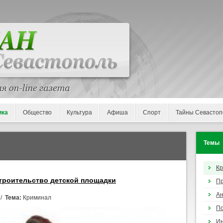
ика
Общество
Культура
Афиша
Спорт
Тайны Севастоп
Темы
К
строительство детской площадки
П
Ан
 /
Тема:
Криминал
По
И