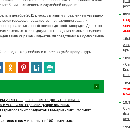
кры
служебным положением и служебной подделке.
рос
09:0
дела, в декабре 2011 г. между главным управлением жилищно-
Нед
льской городской государственной администрации и
сни
оговор на капитальный ремонт детской площадки. Директор
аре
теля заказчика, внес в документы заведомо ложные сведения
ладев таким образом бюджетными средствами на сумму свыше
18:3
«Та
Кры
ное следствие, сообщили в пресс-службе прокуратуры г.
10:0
«Ст
Кры
кол
18:4
Уси
мож
или уголовное дело против загрязнителя земель
19:3
али 500 тысяч на реконструкции очистных
Сел
 взрывоопасных предметов в Инкерманских штольнях
без
а
без
астополя получила откат в 100 тысяч гривен
19:4