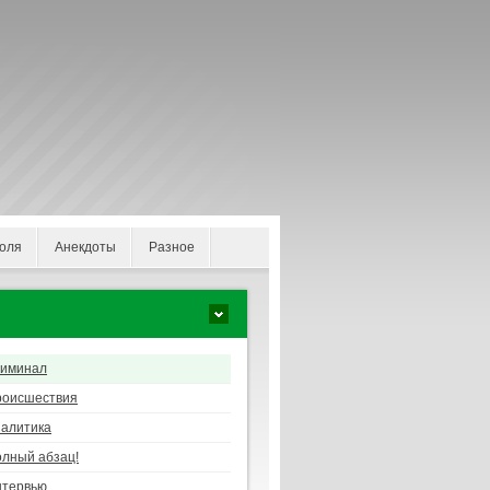
оля
Анекдоты
Разное
риминал
роисшествия
алитика
лный абзац!
нтервью