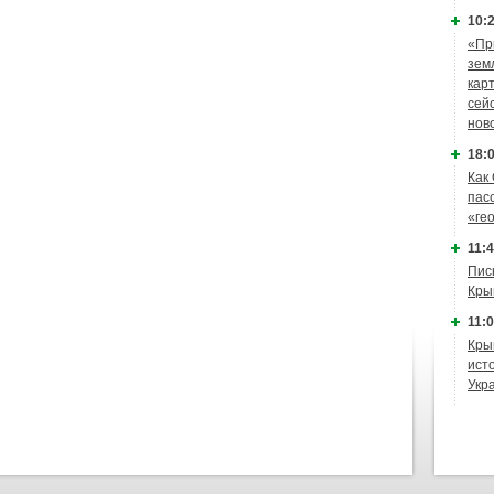
10:2
«Пр
зем
кар
сей
нов
18:0
Как
пас
«ге
11:4
Пис
Кры
11:0
Кры
ист
Укр