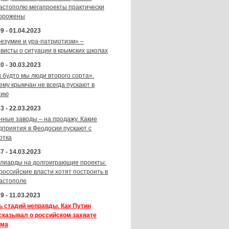
астополю мегапроекты практически
орожены
9 - 01.04.2023
безумие и ура-патриотизм» –
ивисты о ситуации в крымских школах
0 - 30.03.2023
к будто мы люди второго сорта».
ему крымчан не всегда пускают в
зию
3 - 22.03.2023
нные заводы – на продажу. Какие
дприятия в Феодосии пускают с
отка
7 - 14.03.2023
лиарды на долгоиграющие проекты:
 российские власти хотят построить в
астополе
9 - 11.03.2023
ь стадий неправды. Как Путин
сказывал о российском захвате
ма