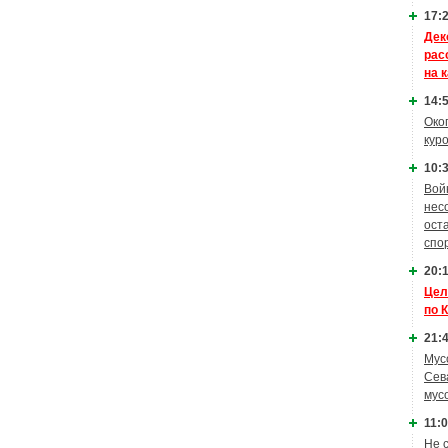
17:2
Дек
рас
на 
14:5
Око
кур
10:3
Вой
нес
ост
спо
20:1
Цел
по 
21:4
Мус
Сев
мус
11:0
Не 