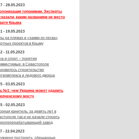
7 - 28.05.2023
олонизация топонимии. Эксперты
сказали, каким названиям не место
карте Крыма
1 - 19.05.2023
пы на пляжах и «замки из песка»
ортных проектов в Крыму
2 - 11.05.2023
на и спорт – понятия
овместимые: в Севастополе
ановилось строительство
рткомплекса и ледового дворца
5 - 03.05.2023
ь №1: чем Украина может ударить
Керченскому мосту
5 - 02.05.2023
орная канитель: за девять лет в
астополе так и не начали строить
ороперерабатывающий завод
7 - 22.04.2023
суждено построить: обещанные