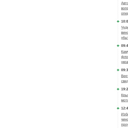
Авт
воп
опе
10:0
Чуд
вин
убы
09:4
Кам
фло
укр
09:3
Вер
сви
19:2
Кры
мот
12:4
Изб
чин
про