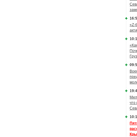
Сев
зам
16:5
«Z-
акт
10:1
«Ка
Поч
Гру
09:5
Вое
пре
мол
19:4
Мил
что
Сев
10:1
Пят
рас
Кры