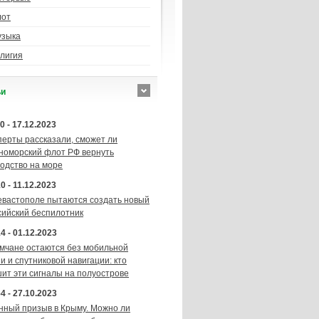
лот
узыка
лигия
ьи
0 - 17.12.2023
перты рассказали, сможет ли
номорский флот РФ вернуть
подство на море
0 - 11.12.2023
евастополе пытаются создать новый
сийский беспилотник
4 - 01.12.2023
мчане остаются без мобильной
и и спутниковой навигации: кто
шит эти сигналы на полуострове
4 - 27.10.2023
нный призыв в Крыму. Можно ли