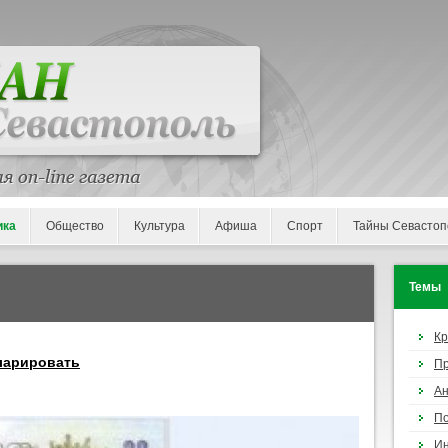
ика
Общество
Культура
Афиша
Спорт
Тайны Севастоп
Темы
К
ларировать
П
Ан
По
И