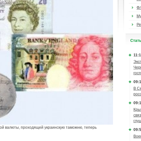
Ф
М
Ре
Cтат
11:1
Экс
Чер
гос
09:1
В С
рос
09:1
Кры
связ
глу
ой валюты, проходящей украинскую таможню, теперь
09:5
Вое