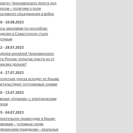
оритет Черноморского флота под
росом – политики о роли
ративного объединения в войне
8 - 10.08.2023
еса экономики по-российски:
оделие в Севастополе стало
точным
2 - 28.07.2023
уфляж кораблей Черноморского
та России: попытка спасти их от
аинских дронов?
4 - 27.07.2023
толетная угроза исходит из Крыма,
детельствуют спутниковые снимки
0 - 13.07.2023
мская «буханка» с электрическим
ором
5 - 04.07.2023
ирательное правосудие в Крыму:
овникам – условные сроки,
украинским гражданам – реальные