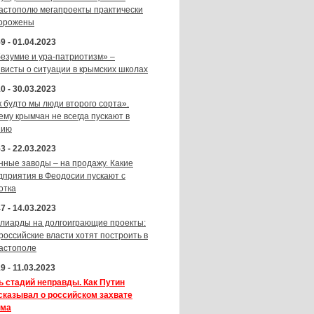
астополю мегапроекты практически
орожены
9 - 01.04.2023
безумие и ура-патриотизм» –
ивисты о ситуации в крымских школах
0 - 30.03.2023
к будто мы люди второго сорта».
ему крымчан не всегда пускают в
зию
3 - 22.03.2023
нные заводы – на продажу. Какие
дприятия в Феодосии пускают с
отка
7 - 14.03.2023
лиарды на долгоиграющие проекты:
 российские власти хотят построить в
астополе
9 - 11.03.2023
ь стадий неправды. Как Путин
сказывал о российском захвате
ма