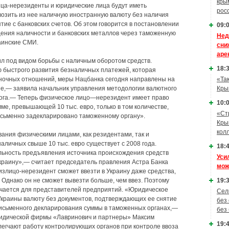
кры
лица-нерезиденты и юридические лица будут иметь
рос
ывозить из нее наличную иностранную валюту без наличия
ие с банковских счетов. Об этом говорится в постановлении
09:0
ния наличности и банковских металлов через таможенную
Нед
аинские СМИ.
сни
аре
л под видом борьбы с наличным оборотом средств.
18:3
быстрого развития безналичных платежей, которая
ыночных отношений, меры Нацбанка сегодня направлены на
«Та
не,— заявила начальник управления методологии валютного
Кры
ога.— Теперь физическое лицо—нерезидент имеет право
10:0
ме, превышающей 10 тыс. евро, только в том количестве,
«Ст
исьменно задекларировано таможенному органу».
Кры
кол
ания физическими лицами, как резидентами, так и
аличных свыше 10 тыс. евро существует с 2008 года.
18:4
ьность предъявления источника происхождения средств
Уси
краину»,— считает председатель правления Астра Банка
мож
излицо-нерезидент сможет ввезти в Украину даже средства,
 Однако он не сможет вывезти больше, чем ввез. Поэтому
19:3
гчается для представителей предприятий. «Юридическое
Сел
 Украины валюту без документов, подтверждающих ее снятие
без
 письменного декларирования суммы в таможенных органах,—
без
идической фирмы «Лавринович и партнеры» Максим
19:4
егчают работу контролирующих органов при контроле ввоза