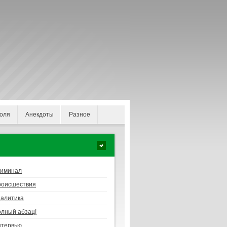
оля
Анекдоты
Разное
риминал
роисшествия
алитика
лный абзац!
нтервью