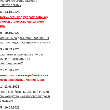
мчанам избежать службы в
сийской армии?
6 - 13.10.2023
вижимость под ударом: в Крыму
жается стоимость жилья и его
нды
0 - 10.10.2023
кого не было даже при Сталине». В
му преследуют за украинские песни
9 - 16.09.2023
рашилки» и реальность. Кого в
му ждет наказание за
лаборационизм?
2 - 21.08.2023
лить флот. Какие корабли Россия
ет перебросить в Черное море
1 - 11.08.2023
ьское хозяйство Крыма при России:
 свиноводства, без молокозаводов и
 будущего
5 - 10.08.2023