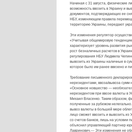
Начиная с 31 августа, физические 
возможность ввозить в Украину и в
документов, подтверждающих ее снят
НБУ, изменяющем правила перемеще
территорию Украины, передают укр
Эти изменения регулятор осуществи
«Учитывая общемировую тенденцию 
характеризует уровень развития р
рост безналичных расчетов в Украи
регулирования НБУ Людмила Чепин
вывозить из Украины наличные в сум
которое было им ранее ввезено и п
Требование письменного деклариров
нерезидентами, ввоза/вывоза сумм н
«Основное новшество — необязател
нерезидентом при ввозе валюты в У
Михаил Власенко. Таким образом, ф
полученные за рубежом нелегально.
вывоз валюты в большей мере обле
лицо сможет ввозить и вывозить из
со счетов банков, лишь на условии
объяснил управляющий партнер юр
Лавринович.— Эти изменения не обл