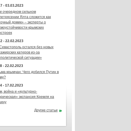
7 - 03.03.2023
и очередном сильном
летрясении Ялта сложится как
точный домик» – эксперты о
смоустойчивости крымских
остроек
2 - 22.02.2023
 Севастополь остался без новых
сажирских катеров из-за
ополитической ситуации»
8 - 22.02.2023
ьма крымчан: Чего добился Путин в
му?
4 - 17.02.2023
м, война и «культурно-
орическая» экспансия Кремля на
аину
Другие статьи