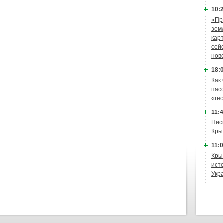
10:2
«Пр
зем
кар
сей
нов
18:0
Как
пас
«ге
11:4
Пис
Кры
11:0
Кры
ист
Укр