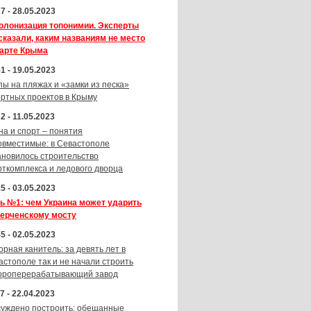
7 - 28.05.2023
олонизация топонимии. Эксперты
сказали, каким названиям не место
карте Крыма
1 - 19.05.2023
пы на пляжах и «замки из песка»
ортных проектов в Крыму
2 - 11.05.2023
на и спорт – понятия
овместимые: в Севастополе
ановилось строительство
рткомплекса и ледового дворца
5 - 03.05.2023
ь №1: чем Украина может ударить
Керченскому мосту
5 - 02.05.2023
орная канитель: за девять лет в
астополе так и не начали строить
ороперерабатывающий завод
7 - 22.04.2023
суждено построить: обещанные