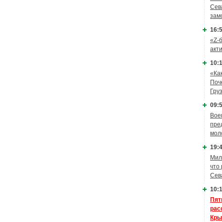
Сев
зам
16:5
«Z-
акт
10:1
«Ка
Поч
Гру
09:5
Вое
пре
мол
19:4
Мил
что
Сев
10:1
Пят
рас
Кры