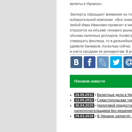
валюты в Украину».
Эксперты обращают внимание на то,
избирательной компании. «Все знают
любой Иван Иванович провезет в ч
отразится на объеме теневого рынка
объема наличных долларов, посмотр
совершать физлица, то в дальнейше
удивили банкиров, поскольку сейчас
и учета продажи ее резидентам. В 
Похожие новости
28.09.2011
•
Валютные дела в Ук
12.05.2011
•
Севастопольская та
30.04.2010
•
Налоговой предоста
налогоплательщиков без решения
29.03.2010
•
В Украине запретят