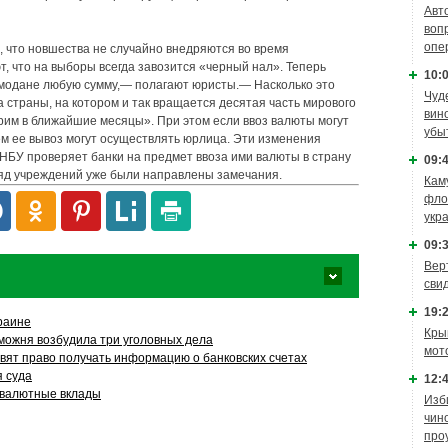
Авт
воп
опе
 что новшества не случайно внедряются во время
, что на выборы всегда завозится «черный нал». Теперь
10:0
емодане любую сумму,— полагают юристы.— Насколько это
Чуд
 страны, на котором и так вращается десятая часть мирового
вин
им в ближайшие месяцы». При этом если ввоз валюты могут
убы
м ее вывоз могут осуществлять юрлица. Эти изменения
 НБУ проверяет банки на предмет ввоза ими валюты в страну
09:4
ряд учреждений уже были направлены замечания.
Кам
фло
укр
09:3
Вер
сви
19:2
раине
Кры
можня возбудила три уголовных дела
мот
вят право получать информацию о банковских счетах
 суда
12:4
 валютные вклады
Изб
чин
про