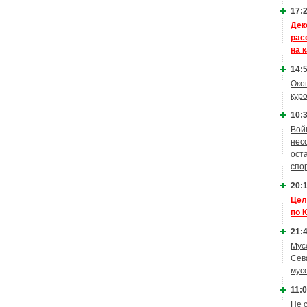
17:2
Дек
рас
на 
14:5
Око
кур
10:3
Вой
нес
ост
спо
20:1
Цел
по 
21:4
Мус
Сев
мус
11:0
Не 