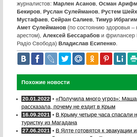
журналистов:
Марлен Асанов
,
Осман Арифм
Бекиров
,
Руслан Сулейманов
,
Рустем Шей
Мустафаев
,
Сейран Салиев
,
Тимур Ибраги
Амет Сулейманов
(по состоянию здоровья –
арестом),
Алексей Бессарабов
и фрилансер 
Радіо Свобода)
Владислав Есипенко
.
Похожие новости
20.01.2022
•
«Получила много угроз»: Маш
рассказала, почему не ездит в Крым
16.09.2021
•
В Крыму четыре часа спасали 
туристку из Магадана
27.06.2021
•
В Ялте готовятся к эвакуации 