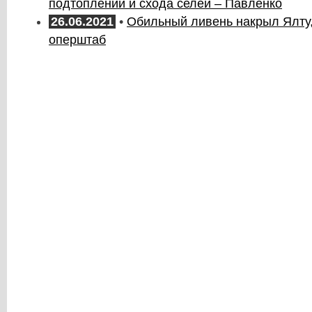
подтоплений и схода селей – Павленко
26.06.2021
•
Обильный ливень накрыл Ялту,
оперштаб