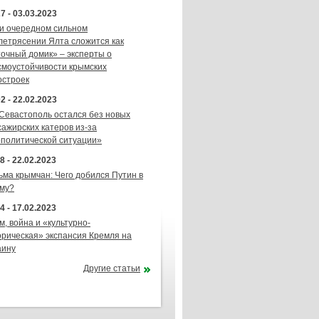
7 - 03.03.2023
и очередном сильном
летрясении Ялта сложится как
точный домик» – эксперты о
смоустойчивости крымских
остроек
2 - 22.02.2023
 Севастополь остался без новых
сажирских катеров из-за
ополитической ситуации»
8 - 22.02.2023
ьма крымчан: Чего добился Путин в
му?
4 - 17.02.2023
м, война и «культурно-
орическая» экспансия Кремля на
аину
Другие статьи