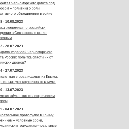
оритет Черноморского флота под
росом – политики о роли
ративного объединения в войне
8 - 10.08.2023
еса экономики по-российски:
оделие в Севастополе стало
точным
2 - 28.07.2023
уфляж кораблей Черноморского
та России: попытка спасти их от
аинских дронов?
4 - 27.07.2023
толетная угроза исходит из Крыма,
детельствуют спутниковые снимки
0 - 13.07.2023
мская «буханка» с электрическим
ором
5 - 04.07.2023
ирательное правосудие в Крыму:
овникам – условные сроки,
украинским гражданам – реальные