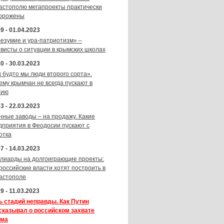
астополю мегапроекты практически
орожены
9 - 01.04.2023
безумие и ура-патриотизм» –
ивисты о ситуации в крымских школах
0 - 30.03.2023
к будто мы люди второго сорта».
ему крымчан не всегда пускают в
зию
3 - 22.03.2023
нные заводы – на продажу. Какие
дприятия в Феодосии пускают с
отка
7 - 14.03.2023
лиарды на долгоиграющие проекты:
 российские власти хотят построить в
астополе
9 - 11.03.2023
ь стадий неправды. Как Путин
сказывал о российском захвате
ма