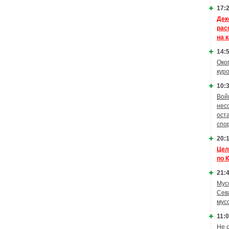
17:2
Дек
рас
на 
14:5
Око
кур
10:3
Вой
нес
ост
спо
20:1
Цел
по 
21:4
Мус
Сев
мус
11:0
Не 