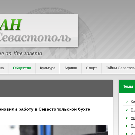
ка
Общество
Культура
Афиша
Спорт
Тайны Севастоп
Темы
К
ановили работу в Севастопольской бухте
П
Ан
По
И