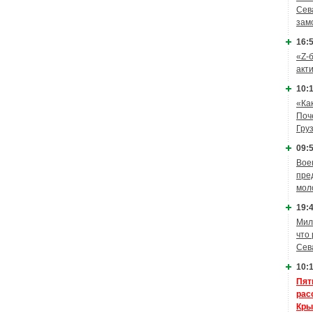
Сев
зам
16:5
«Z-
акт
10:1
«Ка
Поч
Гру
09:5
Вое
пре
мол
19:4
Мил
что
Сев
10:1
Пят
рас
Кры