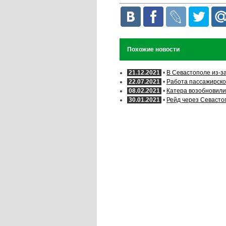
Похожие новости
21.12.2021
•
В Севастополе из-з
22.07.2021
•
Работа пассажирско
08.02.2021
•
Катера возобновили
30.01.2021
•
Рейд через Севасто