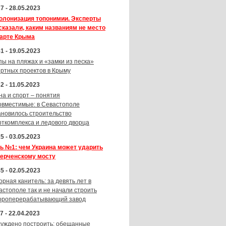
7 - 28.05.2023
олонизация топонимии. Эксперты
сказали, каким названиям не место
карте Крыма
1 - 19.05.2023
пы на пляжах и «замки из песка»
ортных проектов в Крыму
2 - 11.05.2023
на и спорт – понятия
овместимые: в Севастополе
ановилось строительство
рткомплекса и ледового дворца
5 - 03.05.2023
ь №1: чем Украина может ударить
Керченскому мосту
5 - 02.05.2023
орная канитель: за девять лет в
астополе так и не начали строить
ороперерабатывающий завод
7 - 22.04.2023
суждено построить: обещанные