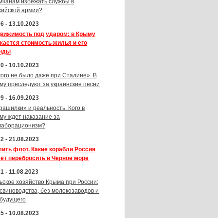
мчанам избежать службы в
сийской армии?
6 - 13.10.2023
вижимость под ударом: в Крыму
жается стоимость жилья и его
нды
0 - 10.10.2023
кого не было даже при Сталине». В
му преследуют за украинские песни
9 - 16.09.2023
рашилки» и реальность. Кого в
му ждет наказание за
лаборационизм?
2 - 21.08.2023
лить флот. Какие корабли Россия
ет перебросить в Черное море
1 - 11.08.2023
ьское хозяйство Крыма при России:
 свиноводства, без молокозаводов и
 будущего
5 - 10.08.2023