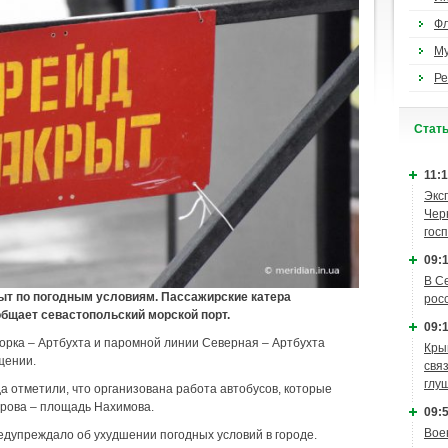
Ф
М
Ре
Cтат
11:1
Экс
Чер
гос
09:1
В С
ыт по погодным условиям. Пассажирские катера
рос
общает севастопольский морской порт.
09:1
орка – Артбухта и паромной линии Северная – Артбухта
Кры
щении.
связ
глу
а отметили, что организована работа автобусов, которые
рова – площадь Нахимова.
09:5
Вое
дупреждало об ухудшении погодных условий в городе.