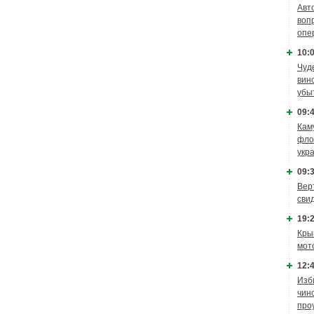
Авт
воп
опе
10:0
Чуд
вин
убы
09:4
Кам
фло
укр
09:3
Вер
сви
19:2
Кры
мот
12:4
Изб
чин
про