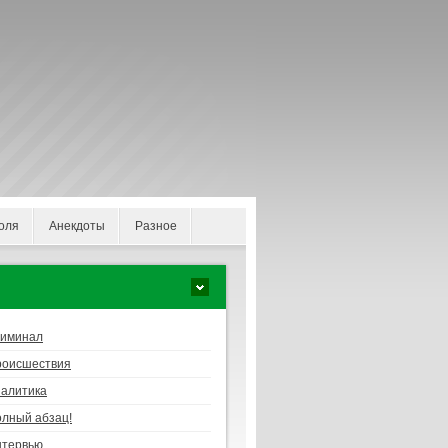
оля
Анекдоты
Разное
риминал
роисшествия
алитика
лный абзац!
нтервью