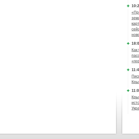
10:2
«Пр
зем
кар
сей
нов
18:0
Как
пас
«ге
11:4
Пис
Кры
11:0
Кры
ист
Укр