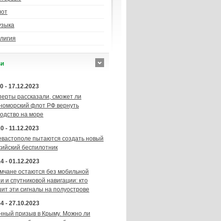
лот
узыка
лигия
ьи
0 - 17.12.2023
перты рассказали, сможет ли
номорский флот РФ вернуть
подство на море
0 - 11.12.2023
евастополе пытаются создать новый
сийский беспилотник
4 - 01.12.2023
мчане остаются без мобильной
и и спутниковой навигации: кто
шит эти сигналы на полуострове
4 - 27.10.2023
нный призыв в Крыму. Можно ли