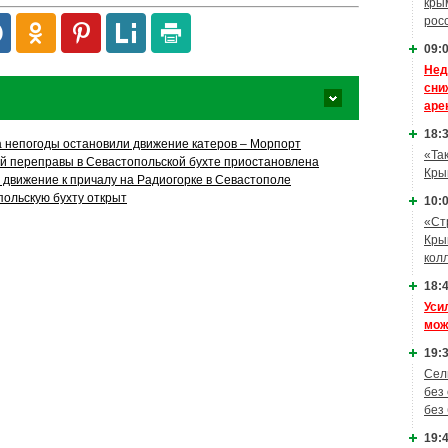
кры
рос
09:0
Нед
сни
аре
18:3
а непогоды остановили движение катеров – Морпорт
«Та
й переправы в Севастопольской бухте приостановлена
Кры
 движение к причалу на Радиогорке в Севастополе
польскую бухту открыт
10:0
«Ст
Кры
кол
18:4
Уси
мож
19:3
Сел
без
без
19:4