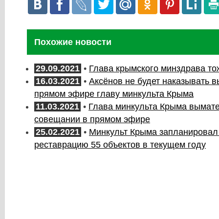
Похожие новости
29.09.2021
•
Глава крымского минздрава то
16.03.2021
•
Аксёнов не будет наказывать 
прямом эфире главу минкульта Крыма
11.03.2021
•
Глава минкульта Крыма вымат
совещании в прямом эфире
25.02.2021
•
Минкульт Крыма запланировал
реставрацию 55 объектов в текущем году