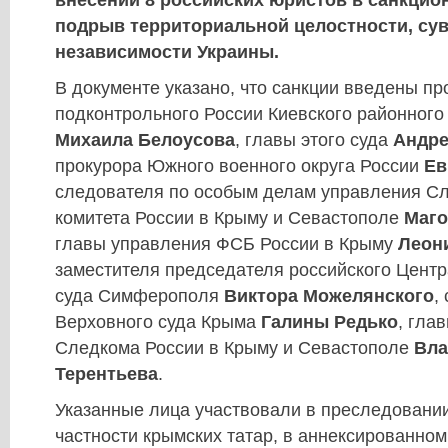
внесении 8 российских юристов в санкцио
подрыв территориальной целостности, сув
независимости Украины.
В документе указано, что санкции введены пр
подконтрольного России Киевского районног
Михаила Белоусова
, главы этого суда
Андре
прокурора Южного военного округа России
Ев
следователя по особым делам управления С
комитета России в Крыму и Севастополе
Маго
главы управления ФСБ России в Крыму
Леон
заместителя председателя российского Центр
суда Симферополя
Виктора Можелянского
,
Верховного суда Крыма
Галины Редько
, гла
Следкома России в Крыму и Севастополе
Вла
Терентьева
.
Указанные лица участвовали в преследовании
частности крымских татар, в аннексированном