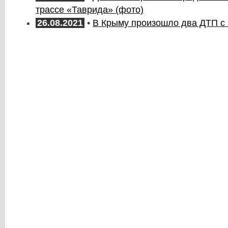
трассе «Таврида» (фото)
26.08.2021
•
В Крыму произошло два ДТП с