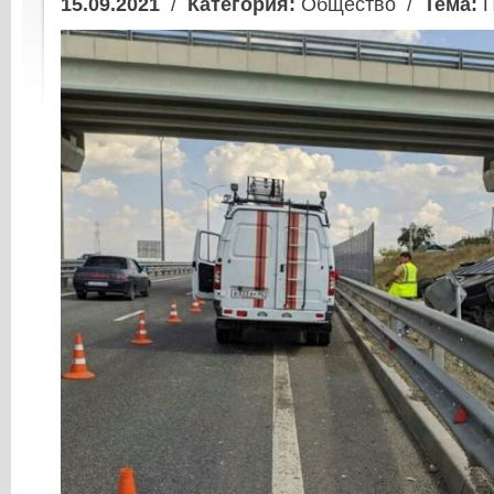
15.09.2021
/
Категория:
Общество /
Тема:
П