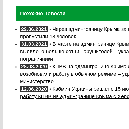
Похожие новости
22.06.2021
•
Через админграницу Крыма за
пропустили 18 человек
31.03.2021
•
В марте на админгранице Кры
выявлено больше сотни нарушителей – укр
пограничники
28.08.2020
•
КПВВ на админгранице Крыма 
возобновили работу в обычном режиме – ук
министерство
12.06.2020
•
Кабмин Украины решил с 15 ию
работу КПВВ на админгранице Крыма с Хер