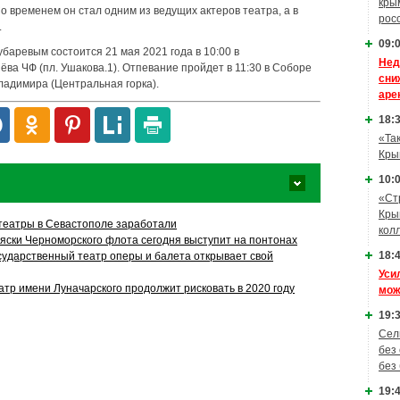
кры
о временем он стал одним из ведущих актеров театра, а в
рос
.
09:0
баревым состоится 21 мая 2021 года в 10:00 в
Нед
ёва ЧФ (пл. Ушакова.1). Отпевание пройдет в 11:30 в Соборе
сни
ладимира (Центральная горка).
аре
18:3
«Та
Кры
10:0
«Ст
Кры
 театры в Севастополе заработали
кол
ляски Черноморского флота сегодня выступит на понтонах
18:4
сударственный театр оперы и балета открывает свой
Уси
атр имени Луначарского продолжит рисковать в 2020 году
мож
19:3
Сел
без
без
19:4