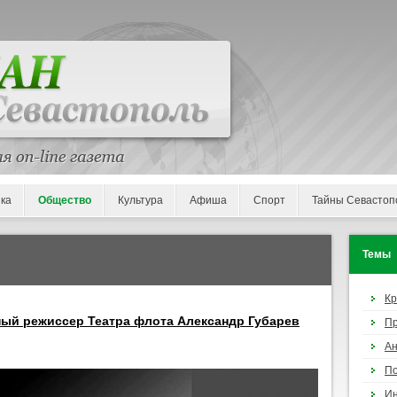
ка
Общество
Культура
Афиша
Спорт
Тайны Севастоп
Темы
К
ый режиссер Театра флота Александр Губарев
П
Ан
По
И