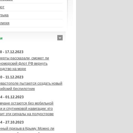
лот
узыка
лигия
ьи
0 - 17.12.2023
перты рассказали, сможет ли
номорский флот РФ вернуть
подство на море
0 - 11.12.2023
евастополе пытаются создать новый
сийский беспилотник
4 - 01.12.2023
мчане остаются без мобильной
и и спутниковой навигации: кто
шит эти сигналы на полуострове
4 - 27.10.2023
нный призыв в Крыму. Можно ли