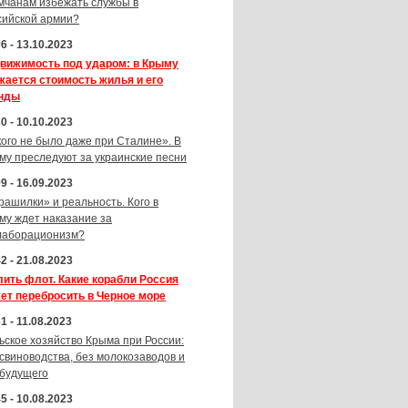
мчанам избежать службы в
сийской армии?
6 - 13.10.2023
вижимость под ударом: в Крыму
жается стоимость жилья и его
нды
0 - 10.10.2023
кого не было даже при Сталине». В
му преследуют за украинские песни
9 - 16.09.2023
рашилки» и реальность. Кого в
му ждет наказание за
лаборационизм?
2 - 21.08.2023
лить флот. Какие корабли Россия
ет перебросить в Черное море
1 - 11.08.2023
ьское хозяйство Крыма при России:
 свиноводства, без молокозаводов и
 будущего
5 - 10.08.2023