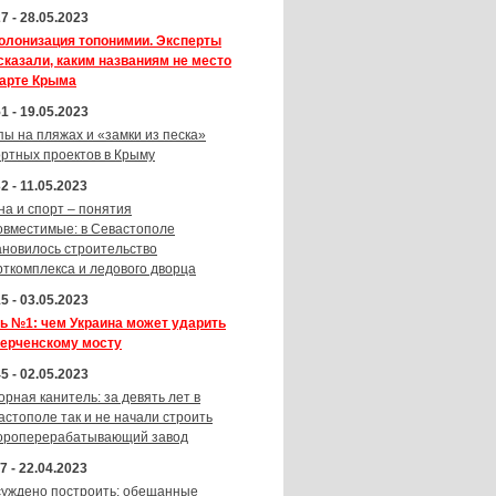
7 - 28.05.2023
олонизация топонимии. Эксперты
сказали, каким названиям не место
карте Крыма
1 - 19.05.2023
пы на пляжах и «замки из песка»
ортных проектов в Крыму
2 - 11.05.2023
на и спорт – понятия
овместимые: в Севастополе
ановилось строительство
рткомплекса и ледового дворца
5 - 03.05.2023
ь №1: чем Украина может ударить
Керченскому мосту
5 - 02.05.2023
орная канитель: за девять лет в
астополе так и не начали строить
ороперерабатывающий завод
7 - 22.04.2023
суждено построить: обещанные