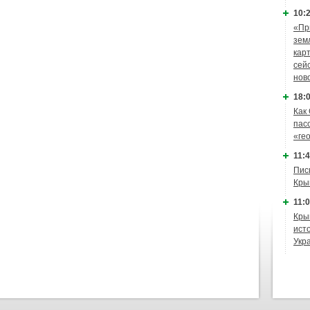
10:2
«Пр
зем
кар
сей
нов
18:0
Как
пас
«ге
11:4
Пис
Кры
11:0
Кры
ист
Укр