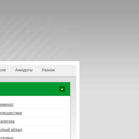
оля
Анекдоты
Разное
риминал
роисшествия
алитика
лный абзац!
нтервью