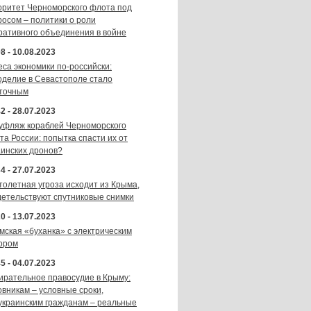
оритет Черноморского флота под
росом – политики о роли
ративного объединения в войне
8 - 10.08.2023
еса экономики по-российски:
оделие в Севастополе стало
точным
2 - 28.07.2023
уфляж кораблей Черноморского
та России: попытка спасти их от
аинских дронов?
4 - 27.07.2023
толетная угроза исходит из Крыма,
детельствуют спутниковые снимки
0 - 13.07.2023
мская «буханка» с электрическим
ором
5 - 04.07.2023
ирательное правосудие в Крыму:
овникам – условные сроки,
украинским гражданам – реальные