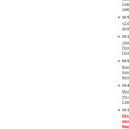
Сев
зам
16:5
«Z-
акт
10:1
«Ка
Поч
Гру
09:5
Вое
пре
мол
19:4
Мил
что
Сев
10:1
Пят
рас
Кры