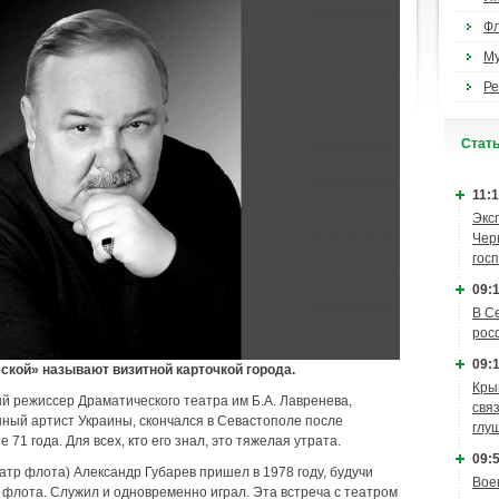
Ф
М
Ре
Cтат
11:1
Экс
Чер
гос
09:1
В С
рос
09:1
фской» называют визитной карточкой города.
Кры
й режиссер Драматического театра им Б.А. Лавренева,
связ
ный артист Украины, скончался в Севастополе после
глу
71 года. Для всех, кто его знал, это тяжелая утрата.
09:5
еатр флота) Александр Губарев пришел в 1978 году, будучи
Вое
флота. Служил и одновременно играл. Эта встреча с театром