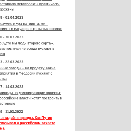
астополю мегапроекты практически
орожены
9 - 01.04.2023
безумие и ура-патриотизм» –
ивисты о ситуации в крымских школах
0 - 30.03.2023
к будто мы люди второго сорта».
ему крымчан не всегда пускают в
зию
3 - 22.03.2023
нные заводы – на продажу. Какие
дприятия в Феодосии пускают с
отка
7 - 14.03.2023
лиарды на долгоиграющие проекты:
 российские власти хотят построить в
астополе
9 - 11.03.2023
ь стадий неправды. Как Путин
сказывал о российском захвате
ма