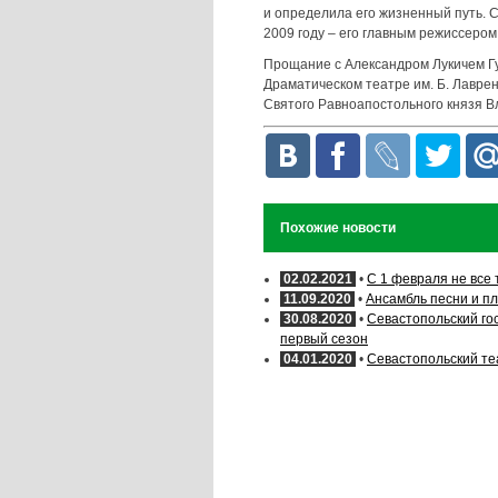
и определила его жизненный путь. С
2009 году – его главным режиссером
Прощание с Александром Лукичем Гу
Драматическом театре им. Б. Лаврен
Святого Равноапостольного князя В
Похожие новости
02.02.2021
•
C 1 февраля не все
11.09.2020
•
Ансамбль песни и п
30.08.2020
•
Севастопольский го
первый сезон
04.01.2020
•
Севастопольский те