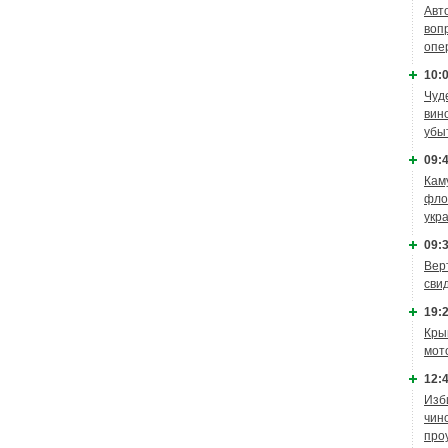
Авт
воп
опе
10:0
Чуд
вин
убы
09:4
Кам
фло
укр
09:3
Вер
сви
19:2
Кры
мот
12:4
Изб
чин
про