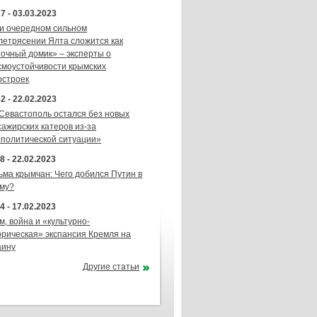
7 - 03.03.2023
и очередном сильном
летрясении Ялта сложится как
точный домик» – эксперты о
смоустойчивости крымских
остроек
2 - 22.02.2023
 Севастополь остался без новых
сажирских катеров из-за
ополитической ситуации»
8 - 22.02.2023
ьма крымчан: Чего добился Путин в
му?
4 - 17.02.2023
м, война и «культурно-
орическая» экспансия Кремля на
аину
Другие статьи