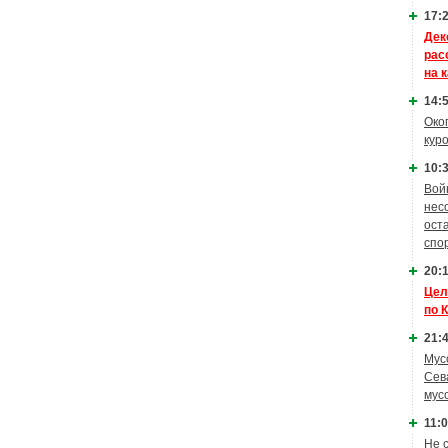
17:2
Дек
рас
на 
14:5
Око
кур
10:3
Вой
нес
ост
спо
20:1
Цел
по 
21:4
Мус
Сев
мус
11:0
Не 