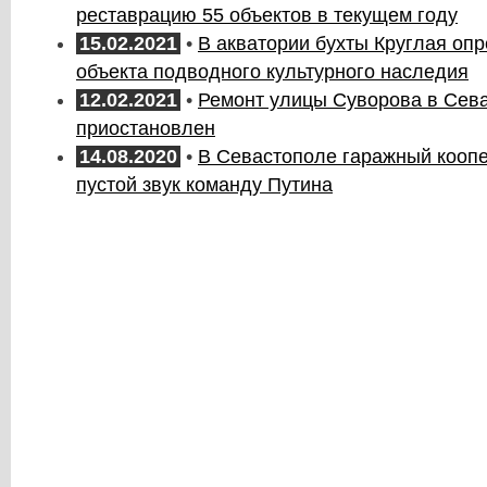
реставрацию 55 объектов в текущем году
15.02.2021
•
В акватории бухты Круглая оп
объекта подводного культурного наследия
12.02.2021
•
Ремонт улицы Суворова в Сев
приостановлен
14.08.2020
•
В Севастополе гаражный коопе
пустой звук команду Путина