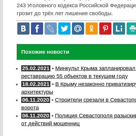
243 Уголовного кодекса Российской Федерац
грозит до трёх лет лишения свободы.
Похожие новости
25.02.2021
•
Минкульт Крыма запланировал
реставрацию 55 объектов в текущем году
18.02.2021
•
В Крыму незаконно приватизир
архитектуры
06.11.2020
•
Строители срезали в Севастоп
ворота
06.11.2020
•
Полиция Севастополя разыски
от действий мошенниц