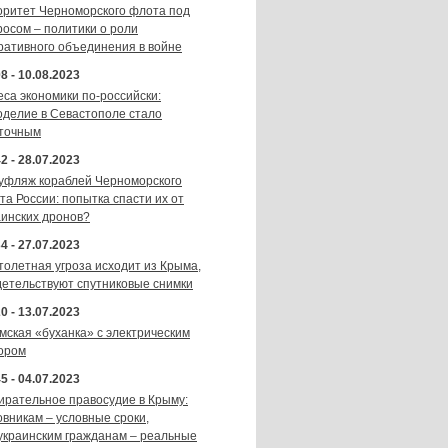
оритет Черноморского флота под
росом – политики о роли
ративного объединения в войне
8 - 10.08.2023
еса экономики по-российски:
оделие в Севастополе стало
точным
2 - 28.07.2023
уфляж кораблей Черноморского
та России: попытка спасти их от
аинских дронов?
4 - 27.07.2023
толетная угроза исходит из Крыма,
детельствуют спутниковые снимки
0 - 13.07.2023
мская «буханка» с электрическим
ором
5 - 04.07.2023
ирательное правосудие в Крыму:
овникам – условные сроки,
украинским гражданам – реальные