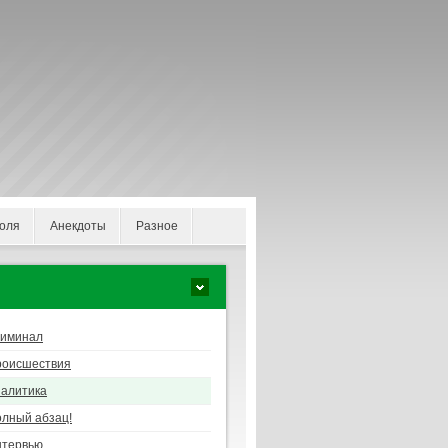
оля
Анекдоты
Разное
риминал
роисшествия
алитика
лный абзац!
нтервью