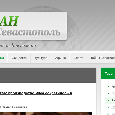
ика
Общество
Культура
Афиша
Спорт
Тайны Севастоп
Темы
К
тва: производство мяса сократилось в
П
Ан
 /
Тема:
Аналитика
По
И