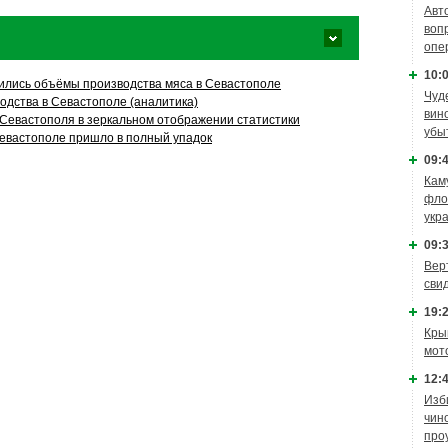
Авт
воп
опе
10:0
лись объёмы производства мяса в Севастополе
Чуд
одства в Севастополе (аналитика)
вин
 Севастополя в зеркальном отображении статистики
убы
евастополе пришло в полный упадок
09:4
Кам
фло
укр
09:3
Вер
сви
19:2
Кры
мот
12:4
Изб
чин
про