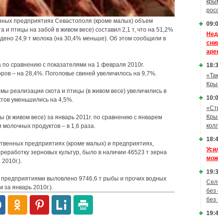
кры
рос
венных предприятиях Севаcтополя (кроме малых) объем
09:0
 и птицы на забой в живом весе) составил 2,1 т, что на 51,2%
Нед
дено 24,9 т молока (на 30,4% меньше). Об этом сообщили в
сни
аре
а по сравнению с показателями на 1 февраля 2010г.
18:3
оров – на 28,4%. Поголовье свиней увеличилось на 9,7%.
«Та
Кры
мы реализации скота и птицы (в живом весе) увеличились в
10:0
ктов уменьшились на 4,5%.
«Ст
Кры
 (в живом весе) за январь 2011г. по сравнению с январем
кол
и молочных продуктов – в 1,6 раза.
18:4
ственных предприятиях (кроме малых) и предприятиях,
Уси
реработку зерновых культур, было в наличии 46523 т зерна
мож
2010г.).
19:3
 предприятиями выловлено 9746,6 т рыбы и прочих водных
Сел
 за январь 2010г.).
без
без
19:4