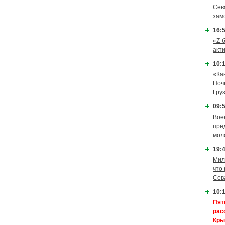
Сев
зам
16:5
«Z-
акт
10:1
«Ка
Поч
Гру
09:5
Вое
пре
мол
19:4
Мил
что
Сев
10:1
Пят
рас
Кры