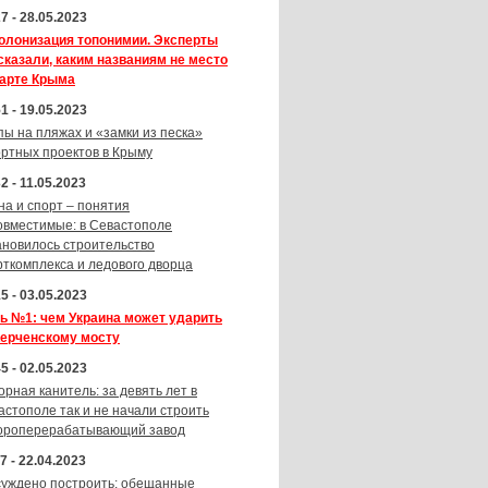
7 - 28.05.2023
олонизация топонимии. Эксперты
сказали, каким названиям не место
карте Крыма
1 - 19.05.2023
пы на пляжах и «замки из песка»
ортных проектов в Крыму
2 - 11.05.2023
на и спорт – понятия
овместимые: в Севастополе
ановилось строительство
рткомплекса и ледового дворца
5 - 03.05.2023
ь №1: чем Украина может ударить
Керченскому мосту
5 - 02.05.2023
орная канитель: за девять лет в
астополе так и не начали строить
ороперерабатывающий завод
7 - 22.04.2023
суждено построить: обещанные