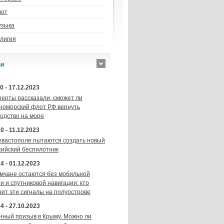
лот
узыка
лигия
ьи
0 - 17.12.2023
перты рассказали, сможет ли
номорский флот РФ вернуть
подство на море
0 - 11.12.2023
евастополе пытаются создать новый
сийский беспилотник
4 - 01.12.2023
мчане остаются без мобильной
и и спутниковой навигации: кто
шит эти сигналы на полуострове
4 - 27.10.2023
нный призыв в Крыму. Можно ли