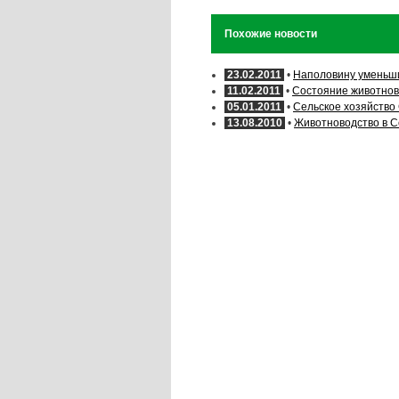
Похожие новости
23.02.2011
•
Наполовину уменьши
11.02.2011
•
Состояние животнов
05.01.2011
•
Сельское хозяйство
13.08.2010
•
Животноводство в С