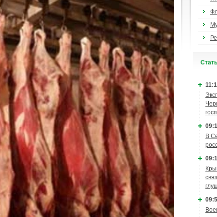
Ф
М
Ре
Cтат
11:1
Экс
Чер
гос
09:1
В С
рос
09:1
Кры
связ
глу
09:5
Вое