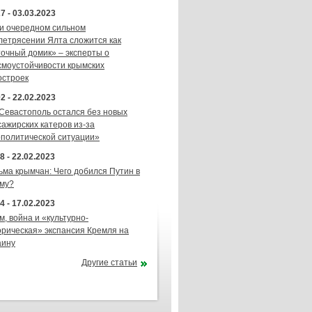
7 - 03.03.2023
и очередном сильном
летрясении Ялта сложится как
точный домик» – эксперты о
смоустойчивости крымских
остроек
2 - 22.02.2023
 Севастополь остался без новых
сажирских катеров из-за
ополитической ситуации»
8 - 22.02.2023
ьма крымчан: Чего добился Путин в
му?
4 - 17.02.2023
м, война и «культурно-
орическая» экспансия Кремля на
аину
Другие статьи