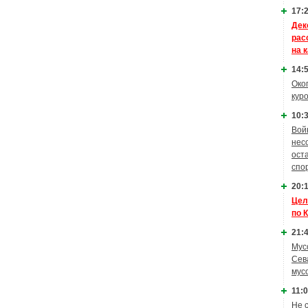
17:2
Дек
рас
на 
14:5
Око
кур
10:3
Вой
нес
ост
спо
20:1
Цел
по 
21:4
Мус
Сев
мус
11:0
Не 