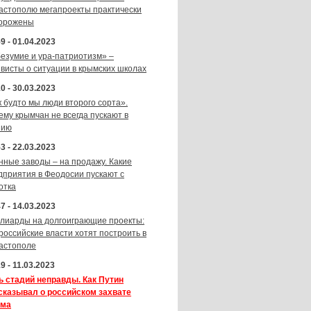
астополю мегапроекты практически
орожены
9 - 01.04.2023
безумие и ура-патриотизм» –
ивисты о ситуации в крымских школах
0 - 30.03.2023
к будто мы люди второго сорта».
ему крымчан не всегда пускают в
зию
3 - 22.03.2023
нные заводы – на продажу. Какие
дприятия в Феодосии пускают с
отка
7 - 14.03.2023
лиарды на долгоиграющие проекты:
 российские власти хотят построить в
астополе
9 - 11.03.2023
ь стадий неправды. Как Путин
сказывал о российском захвате
ма