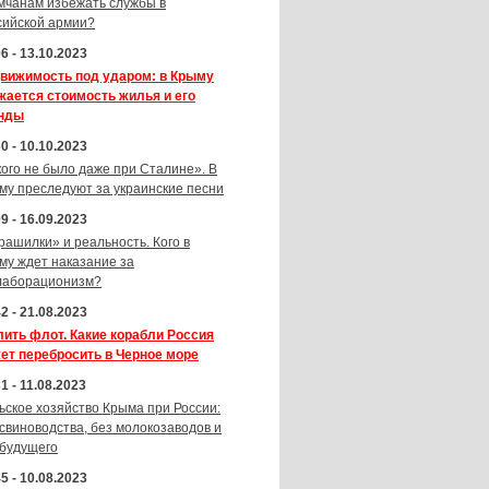
мчанам избежать службы в
сийской армии?
6 - 13.10.2023
вижимость под ударом: в Крыму
жается стоимость жилья и его
нды
0 - 10.10.2023
кого не было даже при Сталине». В
му преследуют за украинские песни
9 - 16.09.2023
рашилки» и реальность. Кого в
му ждет наказание за
лаборационизм?
2 - 21.08.2023
лить флот. Какие корабли Россия
ет перебросить в Черное море
1 - 11.08.2023
ьское хозяйство Крыма при России:
 свиноводства, без молокозаводов и
 будущего
5 - 10.08.2023