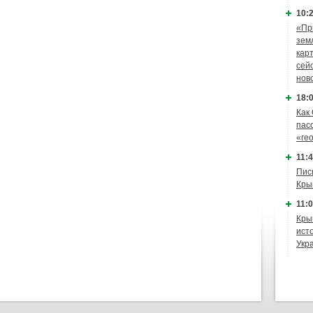
10:2
«Пр
зем
кар
сей
нов
18:0
Как
пас
«ге
11:4
Пис
Кры
11:0
Кры
ист
Укр