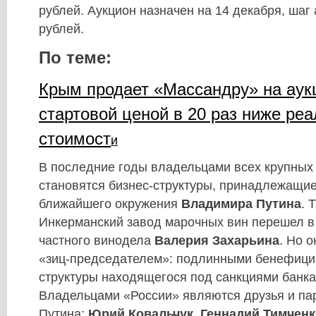
рублей. Аукцион назначен на 14 декабря, шаг 
рублей.
По теме:
Крым продает «Массандру» на аук
стартовой ценой в 20 раз ниже ре
стоимост
и
В последние годы владельцами всех крупных
становятся бизнес-структуры, принадлежащи
ближайшего окружения
Владимира Путина
. 
Инкерманский завод марочных вин перешел в
частного винодела
Валерия Захарьина
. Но 
«зиц-председателем»: подлинными бенефици
структуры находящегося под санкциями банка
Владельцами «России» являются друзья и па
Путина:
Юрий Ковальчук
,
Геннадий Тимченк