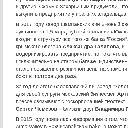
и другие. Схему с Захарьиным придумали, чт
выкупить предприятие у прежних владельцев.
В 2017 году завод шампанских вин «Новый св
аукционе за 1,5 млрд рублей компании «Южны
входит в структуру все того же банка "Россия"
крымского блогера
Александра
Талипова
, и
модернизировать предприятие, но пока что в
исключительно на старом багаже. Единствен
стало повышение розничной цены на знамени
брют в полтора-два раза.
За год до этого балаклавский винзавод "Золо
для своей супруги московский бизнесмен
Арт
прессе связывают с госкорпорацией "Ростех".
Сергей Чемезов
– близкий друг
Владимира 
В 2015 году появилась информация о том, что
Alma Valley в Бахчисарайском районе может 