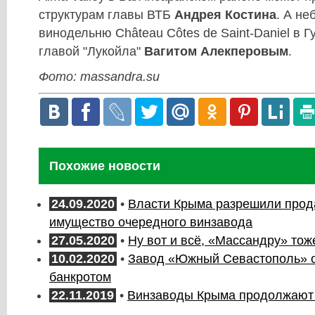
структурам главы ВТБ
Андрея Костина
. А н
винодельню Château Côtes de Saint-Daniel в Г
главой "Лукойла"
Вагитом Алекперовым
.
Фото: massandra.su
Похожие новости
24.09.2020
•
Власти Крыма разрешили прода
имущество очередного винзавода
27.05.2020
•
Ну вот и всё, «Массандру» тож
10.02.2020
•
Завод «Южный Севастополь» 
банкротом
22.11.2019
•
Винзаводы Крыма продолжают 